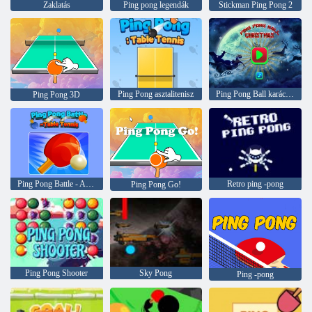
Zaklatás
Ping pong legendák
Stickman Ping Pong 2
Ping Pong asztalitenisz
Ping Pong Ball karácsony
Ping Pong 3D
Ping Pong Battle - Asztalitenisz
Retro ping -pong
Ping Pong Go!
Ping Pong Shooter
Sky Pong
Ping -pong