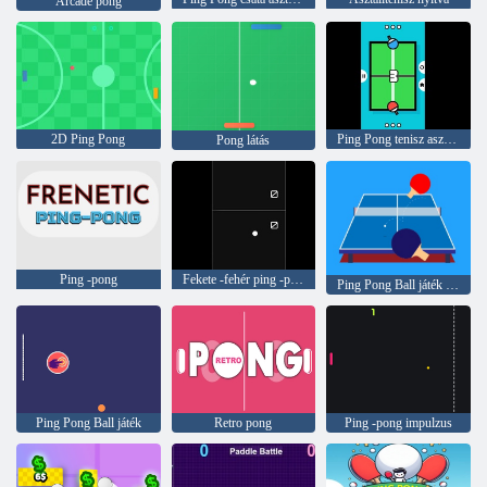
Arcade pong
2D Ping Pong
Ping Pong tenisz asztal 2D
Pong látás
Ping -pong
Fekete -fehér ping -pong
Ping Pong Ball játék online
Ping Pong Ball játék
Retro pong
Ping -pong impulzus