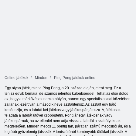
Online játékok
Minden
Ping Pong játékok online
Egy olyan játék, mint a Ping Pong, a 20. század elején jelent meg. Ez a
tenisz egyik formája, de számos jelentős különbséggel. Tehát az első dolog
az, hogy a mérkőzések nem a pályán, hanem egy speciális asztal közelében
zajlanak, ezért van a második neve asztalitenisz. Az asztalt egy háló
kettéosztja, és a labdát két játékos vagy játékospár játssza. A játékosok
feladata a labdát ütővel csöpögtetni. Pont jár egy játékosnak vagy
játékospárnak, ha az ellenfél nem adja vissza a labdát a szabályoknak
megfelelően. Minden meccs 11 pontig tart, páratlan számú meccsből áll, és a
legtöbb győzelemig játsszák. A teniszütőnél keményebb ütőkkel játsszák. A