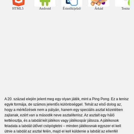
HTML5
Android
Érintőkijelző
Árkád
Tenisz
A 20. század elején jelent meg egy olyan játék, mint a Ping Pong. Ez a tenisz
egyik formája, de számos jelentős különbséggel. Tehát az első dolog az,
hogy a mérkőzések nem a pályán, hanem egy speciális asztal közelében
zajlanak, ezért van a második neve asztalitenisz. Az asztalt egy háló
kettéosztja, és a labdát két játékos vagy játékospár játssza. A játékosok
feladata a labdát ütővel csöpögtetni – minden játékosnak egyszer el kell
ütnie a labdát az asztal felén, majd el kell küldenie a labdát az ellenfél