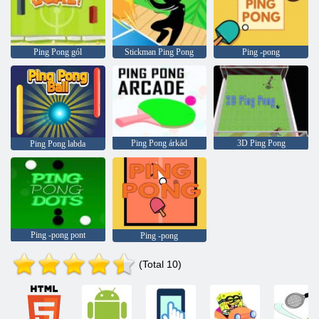
Ping Pong gól
Stickman Ping Pong
Ping -pong
Ping Pong árkád
3D Ping Pong
Ping Pong labda
Ping -pong pont
Ping -pong
(Total 10)