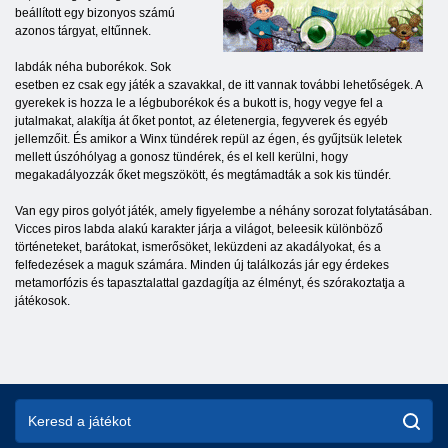
beállított egy bizonyos számú
azonos tárgyat, eltűnnek.
labdák néha buborékok. Sok
esetben ez csak egy játék a szavakkal, de itt vannak további lehetőségek. A
gyerekek is hozza le a légbuborékok és a bukott is, hogy vegye fel a
jutalmakat, alakítja át őket pontot, az életenergia, fegyverek és egyéb
jellemzőit. És amikor a Winx tündérek repül az égen, és gyűjtsük leletek
mellett úszóhólyag a gonosz tündérek, és el kell kerülni, hogy
megakadályozzák őket megszökött, és megtámadták a sok kis tündér.
Van egy piros golyót játék, amely figyelembe a néhány sorozat folytatásában.
Vicces piros labda alakú karakter járja a világot, beleesik különböző
történeteket, barátokat, ismerősöket, leküzdeni az akadályokat, és a
felfedezések a maguk számára. Minden új találkozás jár egy érdekes
metamorfózis és tapasztalattal gazdagítja az élményt, és szórakoztatja a
játékosok.