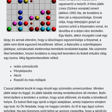
ugyanarról a helyről. A híres játék
Lines (Színes vonalak) ismert
játékos 1992 óta, de továbbra is
élen jár a népszerűsége. Ennek
célja, hogy létrejöjjön golyó az
azonos színű a folyamatos vonal, és
távolítsa el a teljes lánc területén.
Egy lépés, akkor mozgatni csak egy
tárgy, és annak ellenére, hogy a látszólagos egyszerűsége a folyamat, a
játék nem tűnik egyszerű kezdőknek. Idővel, a fejlesztés a számítógépes
játékipar, szórakoztató elektronikai termékek lendületet kaptak. Ma számolni
őket lehetetlen, hiszen továbbra is meg kell teremteni és fedett virtuális világ
egy lavina. Még figyelembevétele nélkül
reális szimulációk
Fényképezés
Akció
Repülő és más műfajok
Casual játékok teszik ki nagy részét egy szürreális univerzumban. Minden
játék ideje és függő, és játék labdák mindig rendelkezésre áll minden. Balls
lehet építeni a területen a sorban, hogy azok eltűnnek, és kiadta a következő
helyre. És tudod őket egy spirál a kígyó alakjában, amely hajlamos elrejteni
egy lyuk. Az Ön feladata, hogy ne hagyja csinálni, és lő ki egy ágyú színes
golyókat. Ha egy bizonyos színt lelövi az azonos csoportba, hogy a sérült és