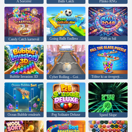
A Sorcerer
Balls Catch
Plinko RNG
Going Balls Endless Run
2048-as bál
Candy Catch karnevál
Bubble Invasion 3D
Töltse ki az üvegrejtvényt
Cyber Rolling – Going Ball 3D
Ocean Bubble rendezés
Peg Solitaire Deluxe
Speed Slope