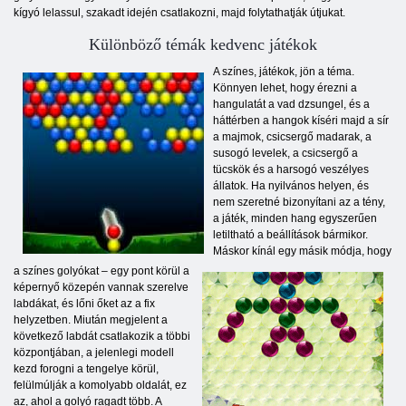
kígyó lelassul, szakadt idején csatlakozni, majd folytathatják útjukat.
Különböző témák kedvenc játékok
A színes, játékok, jön a téma.
Könnyen lehet, hogy érezni a
hangulatát a vad dzsungel, és a
háttérben a hangok kíséri majd a sír
a majmok, csicsergő madarak, a
susogó levelek, a csicsergő a
tücskök és a harsogó veszélyes
állatok. Ha nyilvános helyen, és
nem szeretné bizonyítani az a tény,
a játék, minden hang egyszerűen
letiltható a beállítások bármikor.
Máskor kínál egy másik módja, hogy
a színes golyókat – egy pont körül a
képernyő közepén vannak szerelve
labdákat, és lőni őket az a fix
helyzetben. Miután megjelent a
következő labdát csatlakozik a többi
központjában, a jelenlegi modell
kezd forogni a tengelye körül,
felülmúlják a komolyabb oldalát, ez
az, ahol a golyó ragadt több. A