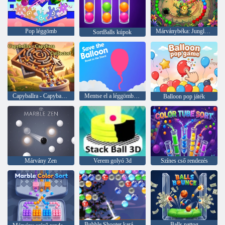
Pop léggömb
Márványbéka: Jungle Ball Blast
SortBalls kúpok
Capyballra - Capybara Collector!
Mentse el a léggömb utat a csillagokhoz!
Balloon pop játék
Márvány Zen
Verem golyó 3d
Színes cső rendezés
Bubble Shooter karácsony
Balls pattog