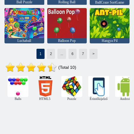
Ball Puzzle
Rolling Ball
BallCraze SortGame
Luchaball
Balloon Pop
Hangya Pil
1
2
...
6
7
>
(Total 10)
Balls
HTML5
Puzzle
Érintőkijelző
Android