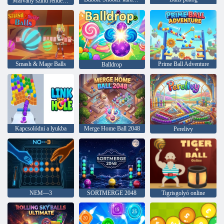
Márvány színű rendezés
Smash & Mage Balls
Prime Ball Adventure
Balldrop
Kapcsolódni a lyukba
Merge Home Ball 2048
Perelivy
NEM---3
SORTMERGE 2048
Tigrisgolyó online