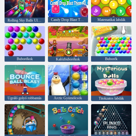
Candy Drop Blast Them All
Matematikai labdák
Rolling Sky Balls Ultimate
Buborékok
Buborék
Kalózbuborékok
Ugráló golyó robbantás
Arctic Gyümölcsök
Titokzatos labdák