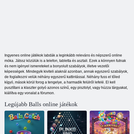
Ingyenes online játékok labdák a leginkább releváns és népszerű online
móka. Játssz közülük is a telefon, tabletta és asztali. Ezek a könnyen futnak
és nem igényel ismereteket a bonyolult szabályok, illetve vezetői
képességek. Mindegyik kiviteli alaknál azonban, annak egyszerű szabályok,
de foglalkozni velük néhány egyszerű kattintással. Néhány fuss el tőled
kígyó, mások körül forog a tengelye, a harmadik felülről lefelé. El kell
pusztítani a klaszter golyó azonos színű, egy pisztolyt, vagy húzza tárgyakat,
kiállítva egy vonalat a fórumon.
Legújabb Balls online játékok