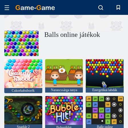
Balls online játékok
Narancssárga tanya
Energetikai labdák
Cukorkabuborék
Sparkle 2
Ballz online
Buborékhit