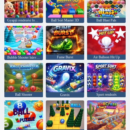
Gyapjú rendezési fonal színes puzzle
Ball Sort Master 3D
Ball Blast Pals
Fume Burst
Air Balloon Hit Up
Bubble Shooter húsvéti nyuszi
Ball Shooter
Sport rendezés
Gravix