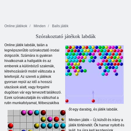
Online játékok
Minden
Balls játék
Szórakoztató játékok labdák
Online játék labdák, talán a
legnépszerűbb szórakoztató irodai
dolgozók. Számára is gyakran
hivatkoznak a hallgatók és az
emberek a különböző szakmák,
létrehozásáról mobil változata a
telefonját. Az szereti a játékok
gyorsan repül az idő a hosszú
utazások alatt, vagy forgalmi
dugóban vár egy tervezett találkozó.
Ezek szórakoztatják és változhat a
rutin munkafolyamat, félbeszakítva
őt egy darabig, és játék labdák.
Minden játék – Új külsőt és irány a
játék történetét. Ők hamar nyitott és
leáll, ha újra kell kezdenünk