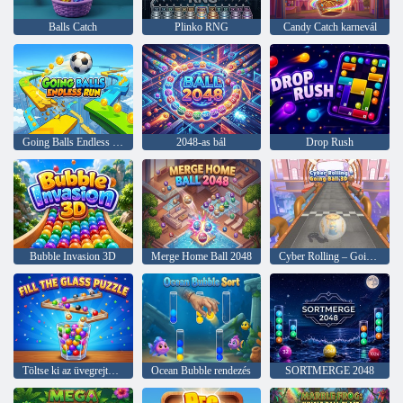
Balls Catch
Plinko RNG
Candy Catch karnevál
Going Balls Endless Run
2048-as bál
Drop Rush
Bubble Invasion 3D
Merge Home Ball 2048
Cyber Rolling – Going Ball 3D
Töltse ki az üvegrejtvényt
Ocean Bubble rendezés
SORTMERGE 2048