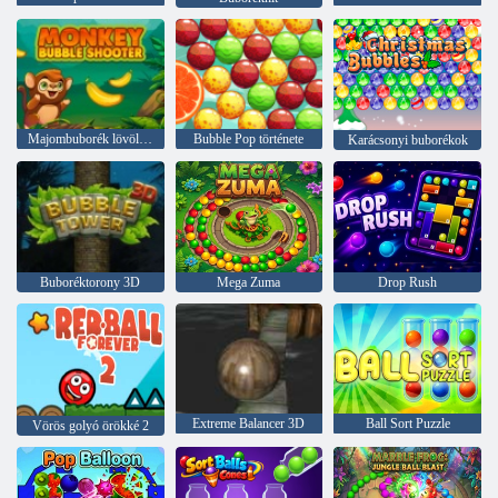
Majombuborék lövöldözős
Bubble Pop története
Karácsonyi buborékok
Buboréktorony 3D
Mega Zuma
Drop Rush
Extreme Balancer 3D
Ball Sort Puzzle
Vörös golyó örökké 2