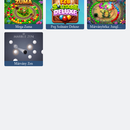
Mega Zuma
Peg Solitaire Deluxe
Márványbéka: Jungle Ball Blast
Márvány Zen