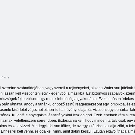
átékok
szeretne szabadidejében, vagy szereti a rejtvényeket, akkor a Water sort játékok tö
n lassan kell vizet önteni egyik edényből a másikba. Ezt bizonyos szabályok szerint
e készségek fejlesztésére, így remek lehetőség a gyakorlásra. Ez különösen értékes
ia órán láthatta, ahogy a tanár különböző színű reagenseket önt egy lombikba, é
ló kísérletet végezhet otthon is: ha növényi olajat és vizet önt egy pohárba, látni f
zítésének. Különféle anyagokkal és tartályokkal lesz dolgod. Ezek lehetnek kémiai
aznak, véletlenszerű sorrendben. Biztosítania kell, hogy minden tartály csak egy s
os és zöld vízzel. Mindegyik fel van töltve, de az egyik részben az alja zöld, a tet
Ehhez fel kell venni, és oda kell vinni, amit dobni készül. Ezután eltávolíthatja a m