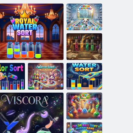
Színes
vízrendezés
Bájital rendezés
Water Sort Brain
ínes rendezés
Royal Water Sort
Puzzle
Vízválogatás
Rendezd a