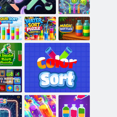
golyókat -
Színes puzzle
Színes golyós
rendezés kirakós
játék
Liquid Sort
Water Sort
Mágikus
Deluxe
Viscora
Puzzle Mester
palackok
Liquid Sort
Puzzle
mooth Mood
ini játékok