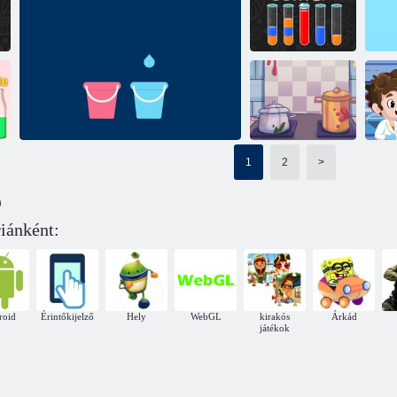
Italmix
Aqua Sort Mester
Szóda rendezés
Színes
vízrendezés 3D
Vízrendezés puzzle
Pa
1
2
>
Vízrendezés -
Színes rendezés
)
puzzle
V
iánként:
Folyékony válogatás
roid
Érintőkijelző
Hely
WebGL
kirakós
Árkád
játékok