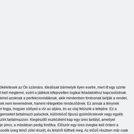
kéletesek az Ön számára. Ideálisak bármelyik ilyen esetre, mert itt egy szinte
 kell megtenni, ezért a játékok kifejezetten logikai feladatokhoz kapcsolódnak.
 lehet azoknak a perfekcionistáknak, akik mindenben fontosnak tartják a rendet,
s ezek nem keverednek, hanem rétegekbe rendeződnek. Ez annak a ténynek
ogja, hogyan süllyed a víz az aljára, és az olaj felúszik a tetejére. Ez a
 reagenseket tartalmazó palackok, különböző típusú gyümölcslevek vagy egyéb
zínt tartalmazzon. Kiegészítő eszközként kap egy üres tartályt, amellyel
eje piros, a másikban pedig fordítva. Először egy üres üvegbe kell önteni a
ásodik üveg felső zöld részét, és felülről töltheti meg. Az előző részben már csak