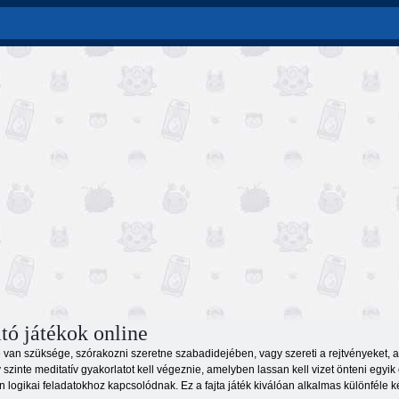
tó játékok online
 van szüksége, szórakozni szeretne szabadidejében, vagy szereti a rejtvényeket, ak
gy szinte meditatív gyakorlatot kell végeznie, amelyben lassan kell vizet önteni egy
en logikai feladatokhoz kapcsolódnak. Ez a fajta játék kiválóan alkalmas különféle 