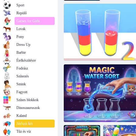
Sport
Repülő
Games for Girls
Lovak
Pony
Dress Up
Barbie
Ételkészítésre
Fodrász
Színezés
Smink
Fagyott
Színes blokkok
Dinoszauruszok
Víz rendezés rejtvény 2
Kaland
Játékok két
Tűz és víz