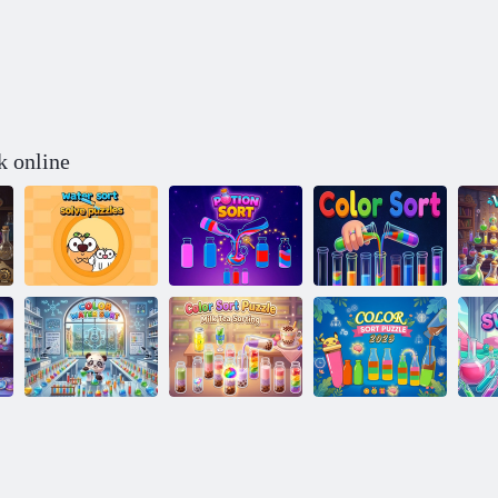
k online
Víz rendezés
rejtvényeket
Wat
megoldani
Bájital rendezés
Színes rendezés
Színes rendezés
Színes
Puzzle Tej Tea
Színes rendezési
vízrendezés
válogatás
rejtvény 2023