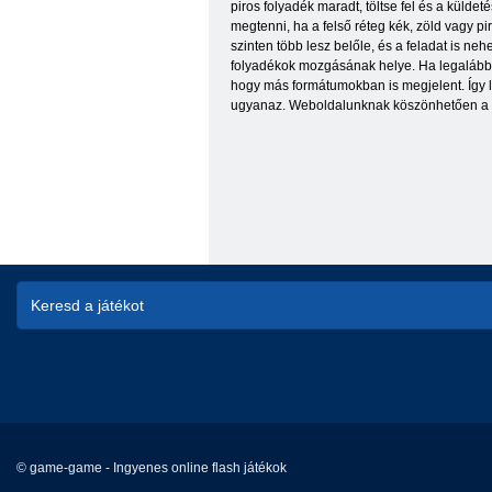
piros folyadék maradt, töltse fel és a küldet
megtenni, ha a felső réteg kék, zöld vagy p
szinten több lesz belőle, és a feladat is n
folyadékok mozgásának helye. Ha legalább ré
hogy más formátumokban is megjelent. Így l
ugyanaz. Weboldalunknak köszönhetően a Wate
© game-game - Ingyenes online flash játékok