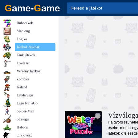
Buborékok
Mahjong
Logika
Játékok fiúknak
Tank játékok
Lövészet
Verseny Játékok
Zombies
Kaland
Labdarúgás
Lego NinjaGo
Spider-Man
Vízváloga
Stratégia
Ha gyors szünetre
Háború
esetre, mert itt e
játékok kifejezett
Orvlövész