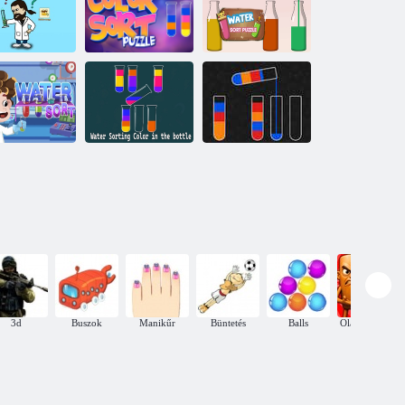
Színes válogatott
Vízfesték
játék
válogatás
Színes rendezési
Vízválogató
 2
lack kihívás
puzzle
palack
Vízválogató szín
Vízrendezés
ízválogatás
a palackban
kirakós játék
3d
Buszok
Manikűr
Büntetés
Balls
Olasz brainrot