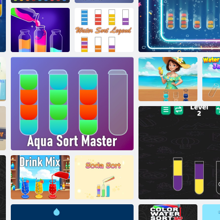
Vízválogató
Mágikus
mester
rendezés
Válassza ki a
Vízrendszeri
vizet most
legenda
Víz öntsön el
V
lekvár
Aqualogics Puzzle j