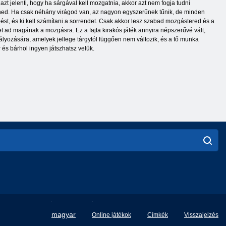
 azt jelenti, hogy ha sárgával kell mozgatnia, akkor azt nem fogja tudni
eresned. Ha csak néhány virágod van, az nagyon egyszerűnek tűnik, de minden
pést, és ki kell számítani a sorrendet. Csak akkor lesz szabad mozgástered és a
et ad magának a mozgásra. Ez a fajta kirakós játék annyira népszerűvé vált,
lyozására, amelyek jellege tárgytól függően nem változik, és a fő munka
 és bárhol ingyen játszhatsz velük.
English
magyar
Online játékok
Címkék
Visszajelzés