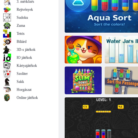
3. mérkőzés
Rejtvények
Sudoku
Water Sort Brain Puzzle
Zuma
Tetris
Biliárd
3D-s játékok
IO játékok
Kártyajátékok
Szoliter
Sakk
Mágikus
áramlás
Aqua Sort
Víz üvegek II
Horgászat
Online játékok
Rendezze az
Vékony fajta
utasot