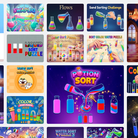
Homokválogató
Swapliq
Flows
kihívás
Színes rendezés
Folyékony fajta
Puzzle Tej Tea
Rendezés Color
puzzle
válogatás
Water Puzzle
Víz rendezés
rejtvényeket
megoldani
Sz