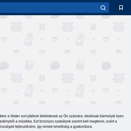
kor a Water sort játékok tökéletesek az Ön számára. Ideálisak bármelyik ilyen
ik edényből a másikba. Ezt bizonyos szabályok szerint kell megtenni, ezért a
készségek fejlesztésére, így remek lehetőség a gyakorlásra.