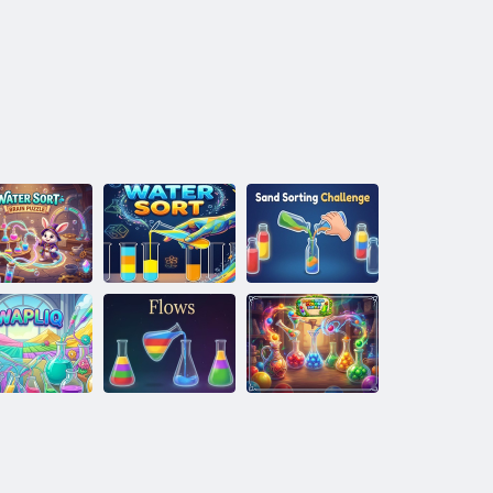
er Sort Brain
Homokválogató
Puzzle
Vízválogatás
kihívás
Rendezd a
golyókat -
Swapliq
Flows
Színes puzzle