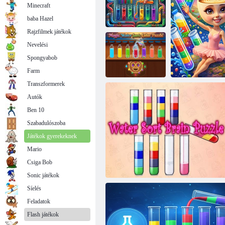
Minecraft
baba Hazel
Rajzfilmek játékok
Nevelési
Spongyabob
Vízválogatás
Magic Water Sort
Farm
Transzformerek
Autók
Magic Water
Sort: Színes
Ben 10
puzzle
Szabadulószoba
Játékok gyerekeknek
Mario
Csiga Bob
Water Sort P
Sonic játékok
Síelés
Feladatok
Flash játékok