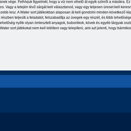
ésnek vége. Felhívjuk figyelmét, hogy a víz nem vihető át egyik színről a másikra. Ez
iros. Vagy a tetején lévő sárgát kell választanod, vagy egy teljesen üreset kell k
ehezebb lesz. A Water sort játékokban alaposan át kell gondolni minden következő lé
szben teljesíti a feladatot, felszabadítja az üvegek egy részét, és több lehetőség
ehetőség nyílik olyan ömlesztett anyagok, buborékok, kövek és egyéb tárgyak osztá
r sort játékokat nem kell letölteni vagy telepíteni, ami azt jelenti, hogy bármikor