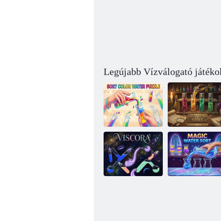
Legújabb Vízválogató játéko
Rendezés Color
Water Puzzle
Bájital rendezés
Magic Water
Viscora
Sort