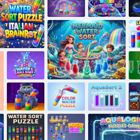
Színes rendezési
rejtvény 2023
Vízrendezési
Water Sort Color
rejtvény 3
Bájital rendezés
Quest
Víz és labda
uzzle Olasz Brainrot
rendezési puzzle
Vízválogatás –
Színes vízi
S
gyűjtemények
puzzle
Mermaid vízválogatás
AquaSort 2
M