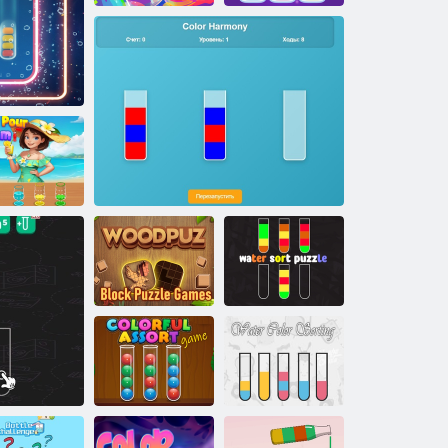
Boszorkány
Vízválogatás
Színes rendezés
kézműves bájital
íz öntsön el
áték
lekvár
Woodpuz: Block
Vízhiányos
Puzzle Games
Színes harmónia
puzzle