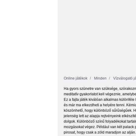
Online játékok
Minden
Vízválogató j
Ha gyors szünetre van szüksége, szórakozni 
meditatív gyakorlatot kell végeznie, amelybe
Ez a fajta játék kiválóan alkalmas különfél
és már ma elkezdheti a helyére tenni. Kém
köszönhető, hogy különböző sűrűségűek. Hason
jelenség lett az alapja rejtvényeink elkés
dolgok. Különböző színű folyadékokat tartalm
mozgásokat végez. Például van két palack pir
pirosat, hogy csak a zöld maradjon az alján. 