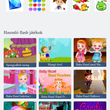
Hasonló flash játékok
Mangó lövő
Baba Hazel tanul Manners
SpongyaBob racing versenyen
Baba Hazel balerina tánc
Baba Hazel Halloween Castle
Baba Hazel Hand Fracture