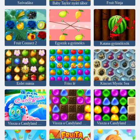
Szóvadász
Fruit Ninja
Baby Taylor nyári tábor
Fruit Connect 2
Egyezik a gyümölcs
Katana gyümölcsök
Erdei mánia
Friss lé
Kincsei Mystic Sea
Vissza a Candyland 2 -hez
Vissza a Candyland 4 -hez: nyalóka kert
Vissza a Candyland Sweet Riverbe