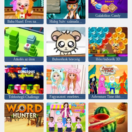
Galaktikus Candy
Baba Hazel: Éves nap az iskolában
Hideg Szív: számadatokat Anna arcán a Halloween
Átkelés az úton
Buborékok hörcsög
Hősi buborék 3D
Fagyasztott: emeletes ágy
Adventure Time öltöztetős
Többrétegű Challenge