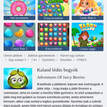
Süti összetörése
Candy Rain 4
Fruya összetörés
Candy Rain 3
Kincsvadászat
Cirmos sziget
Online játékok
Játékok gyerekeknek
Három egy sorban
Egy sorban 3
7 év
Gyümölcs
Nevelési
HTML5
Kaland lédús bogyók
Adventures Of Juicy Berries
Itt található a játékteret, teljesen tele érett bogyók. A
játék célja -, hogy kiadja a játék fórumon a
cseresznye, alma és szeder a mezőny többi gyümölcs. Az első szakaszban a
játék meg kell gyűjteni az összes ezerötszáz pontot, amely lehet tenni
könnyen, akkor csak azokat a logikus gondolkodás. Nyomda csak a számát
édes bogyók, amely több mint három azonos állatok és formában és színben.