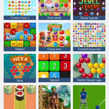
Cookie Crush 3
Kerti mesék
Ékszer legenda
Állatkert
Finom mese
Gyümölcskapcsolat
Egyesül
Bubble Shooter saga
Hexa