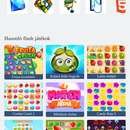
Hasonló flash játékok
Kaland lédús bogyók
Lédús kötőjel
Fruya összetörés
Cookie Crush 2
Candy Rain 5
Mérkőzés Aréna