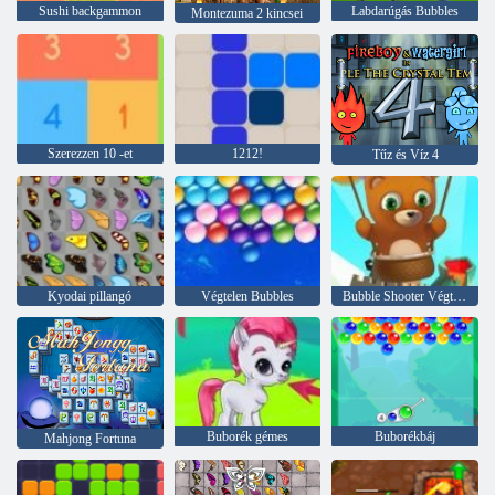
Sushi backgammon
Labdarúgás Bubbles
Montezuma 2 kincsei
Szerezzen 10 -et
1212!
Tűz és Víz 4
Kyodai pillangó
Végtelen Bubbles
Bubble Shooter Végtelen
Buborék gémes
Buborékbáj
Mahjong Fortuna