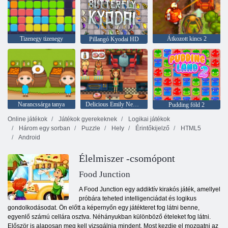
Tizenegy tizenegy
Átkozott kincs 2
Pillangó Kyodai HD
Narancssárga tanya
Delicious Emily New Beginning
Pudding föld 2
Online játékok
Játékok gyerekeknek
Logikai játékok
Három egy sorban
Puzzle
Hely
Érintőkijelző
HTML5
Android
Élelmiszer -csomópont
Food Junction
A Food Junction egy addiktív kirakós játék, amellyel
próbára teheted intelligenciádat és logikus
gondolkodásodat. Ön előtt a képernyőn egy játékteret fog látni benne,
egyenlő számú cellára osztva. Néhányukban különböző ételeket fog látni.
Először is alaposan meg kell vizsgálnia mindent. Most kezdje el mozgatni az