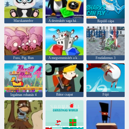
Macskamedve
A destruktív saga háziállat
Repülő cápa
Fuss, Pig, Run
A megsemmisítés a kövek
Feudalizmus 3
Bátor csapat
Fújó
Izgalmas rohanás 4