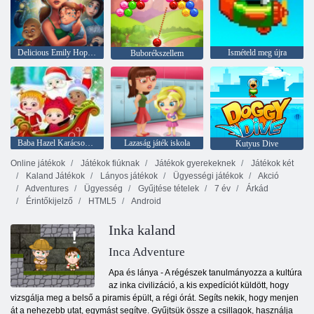
Delicious Emily Hopes & Fears
Ismételd meg újra
Buborékszellem
Baba Hazel Karácsonyi meglepetés
Lazaság játék iskola
Kutyus Dive
Online játékok
Játékok fiúknak
Játékok gyerekeknek
Játékok két
Kaland Játékok
Lányos játékok
Ügyességi játékok
Akció
Adventures
Ügyesség
Gyűjtése tételek
7 év
Árkád
Érintőkijelző
HTML5
Android
Inka kaland
Inca Adventure
Apa és lánya - A régészek tanulmányozza a kultúra
az inka civilizáció, a kis expedíciót küldött, hogy
vizsgálja meg a belső a piramis épült, a régi órát. Segíts nekik, hogy menjen
át a nehezebb utat, egymást segítve. Gyűjtsük össze a csillagok, használja