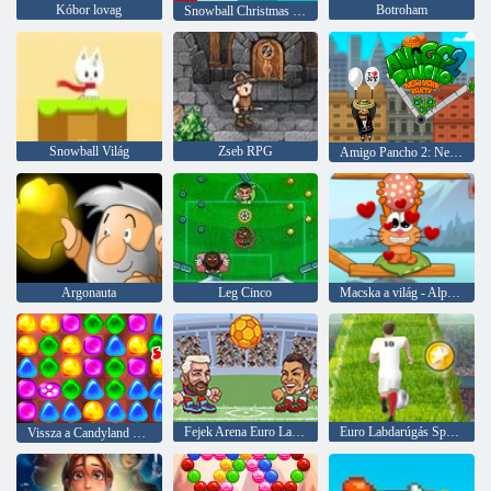
Kóbor lovag
Botroham
Snowball Christmas Világ
Snowball Világ
Zseb RPG
Amigo Pancho 2: New York -i party
Argonauta
Leg Cinco
Macska a világ - Alpine Lakes
Fejek Arena Euro Labdarúgás
Euro Labdarúgás Sprint
Vissza a Candyland 2 -hez