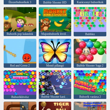
Ékszerbuborékok 3
Karácsonyi buborékok
Bubble Shooter HD
Buborék pop kalandok
Majombuborék lövöldözős
Bubblez
Red and Green 2
Mentő pillangó
Bubble Shooter Saga 2
Bubble Shooter karácsony
Buborék varázsa 2
Buboréklövész