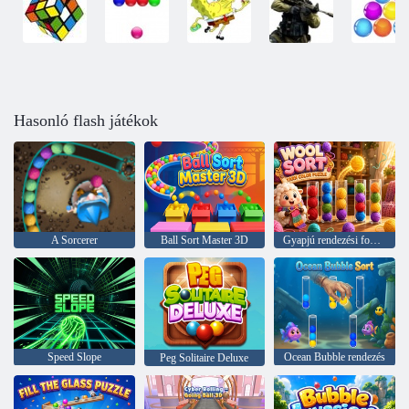
Hasonló flash játékok
A Sorcerer
Ball Sort Master 3D
Gyapjú rendezési fonal színes puzzle
Speed Slope
Ocean Bubble rendezés
Peg Solitaire Deluxe