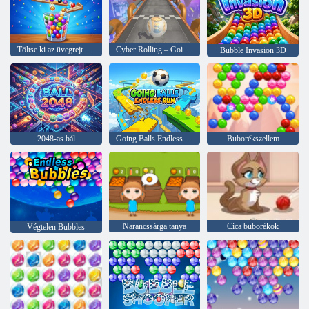
Töltse ki az üvegrejtvényt
Cyber Rolling – Going Ball 3D
Bubble Invasion 3D
2048-as bál
Going Balls Endless Run
Buborékszellem
Narancssárga tanya
Cica buborékok
Végtelen Bubbles