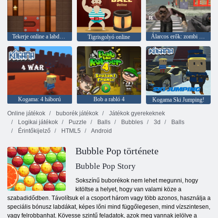
Tekerje online a labdát 2
Álarcos erők: zombi túlélés
Tigrisgolyó online
Kogama: 4 háború
Bob a rabló 4
Kogama Ski Jumping!
Online játékok
buborék játékok
Játékok gyerekeknek
Logikai játékok
Puzzle
Balls
Bubbles
3d
Balls
Érintőkijelző
HTML5
Android
Bubble Pop története
Bubble Pop Story
Sokszínű buborékok nem lehet megunni, hogy
kitöltse a helyet, hogy van valami köze a
szabadidődben. Távolítsuk el a csoport három vagy több azonos, használja a
speciális bónusz labdákat, képes lőni mind függőlegesen, mind vízszintesen,
vagy felrobbanhat. Kövesse szintű feladatok, azok meg vannak jelölve a