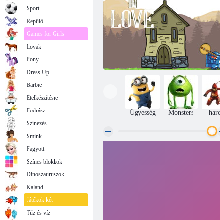
Sport
Repülő
Games for Girls
Lovak
Pony
Dress Up
Barbie
Ételkészítésre
Fodrász
Ügyesség
Monsters
har
Színezés
Smink
Fagyott
Szerelmes lovag
Színes blokkok
Dinoszauruszok
Kaland
Játékok két
Tűz és víz