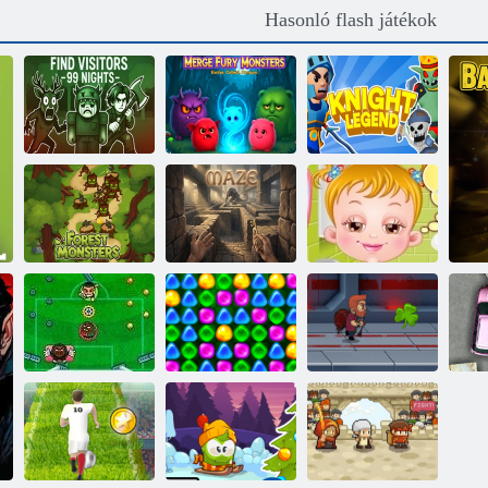
Hasonló flash játékok
Keressen
látogatókat 99
Merge Furry
éjszaka
Monsters
Knight Legenda
Baba Hazel Bed
Erdei szörnyek
Labirintus
Time
Vissza a
Candyland 4 -
Leg Cinco
hez: nyalóka kert
Jetpack Mester