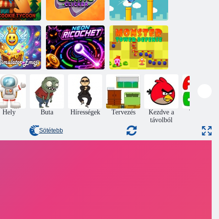
Idle Cookie
Tycoon
Slime Clicker
Hoppy Bird
se Simulator
Szörny torony
Emoji
Neon Ricochet
védelme
Hely
Buta
Hírességek
Tervezés
Kezdve a
Tanulás
távolból
Sötétebb