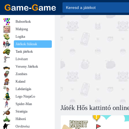
Buborékok
Mahjong
Logika
Játékok fiúknak
Tank játékok
Lövészet
Verseny Játékok
Zombies
Kaland
Labdarúgás
Lego NinjaGo
Spider-Man
Játék Hős kattintó onlin
Stratégia
Háború
Orvlövész