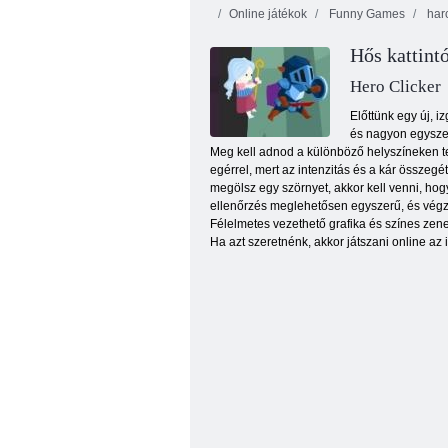
Online játékok
Funny Games
harc
Hős kattint
Hero Clicker
Előttünk egy új, 
és nagyon egyszer
Meg kell adnod a különböző helyszíneken tel
Vámpír túlélők 3D
egérrel, mert az intenzitás és a kár össze
megölsz egy szörnyet, akkor kell venni, hog
ellenőrzés meglehetősen egyszerű, és végzik
Félelmetes vezethető grafika és színes zene
Ha azt szeretnénk, akkor játszani online a