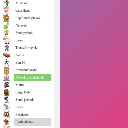
Minecraft
baba Hazel
Rajzfilmek játékok
Nevelési
Spongyabob
Farm
Transzformerek
Autók
Ben 10
Szabadulószoba
Játékok gyerekeknek
Mario
Csiga Bob
Sonic játékok
Síelés
Feladatok
Flash játékok