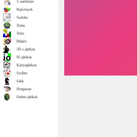
3. mérkőzés
Rejtvények
Sudoku
Zuma
Tetris
Biliárd
3D-s játékok
IO játékok
Kártyajátékok
Szoliter
Sakk
Horgászat
Online játékok