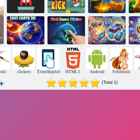
Szuper haver
Strike Drop
Rakétaprén
kick 2
ügyek és rangok
Bird Game
Esetek: Open &
Ca
Save Earth 3D
Clicker
Upgrade
coló
clickers
Érintőkijelző
HTML5
Android
Felöltözni
(Total 1)