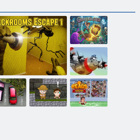
Sírmester
Hősi pilóta
Fejek Arena
Euro
Parkoló düh
Backrooms Escape 1
Inka kaland
Labdarúgás