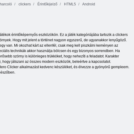
harcoló
clickers
Érintőkijelző
HTML5
Android
átékok érintőképernyős eszközökön. Ez a játék kategóriájába tartozik a clickers
zörnyek. Hogy mit jelent a történet nagyon egyszerű, de ugyanakkor lenyűgöző.
egy van. Mi okozhat kárt az ellenfél, csak meg kell piszkálni keményen az
peciális technikák akkor használja bölcsen és egy bizonyos sorrendben. Ha
rősebb szörny is különleges trükköket, hogy nehezíti a feladatot. Karakter
i, hogy játszani az összes modern eszközök, beleértve a kapcsolatot.
se Hero Clicker alkalmazást kedvenc készüléket, és élvezze a gyönyörű gempleem.
ngészőben.