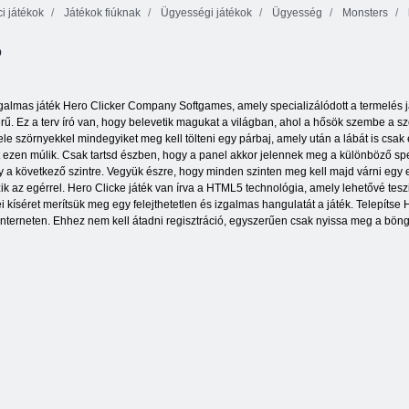
i játékok
Játékok fiúknak
Ügyességi játékok
Ügyesség
Monsters
Euro
ó
Labdarúgás
Sprint
Téli kalandok
Boldog Desszert
izgalmas játék Hero Clicker Company Softgames, amely specializálódott a termelés j
ű. Ez a terv író van, hogy belevetik magukat a világban, ahol a hősök szembe a s
e szörnyekkel mindegyiket meg kell tölteni egy párbaj, amely után a lábát is csak 
gét ezen múlik. Csak tartsd észben, hogy a panel akkor jelennek meg a különböző s
y a következő szintre. Vegyük észre, hogy minden szinten meg kell majd várni egy e
 az egérrel. Hero Clicke játék van írva a HTML5 technológia, amely lehetővé tesz
i kíséret merítsük meg egy felejthetetlen és izgalmas hangulatát a játék. Telepít
z interneten. Ehhez nem kell átadni regisztráció, egyszerűen csak nyissa meg a bö