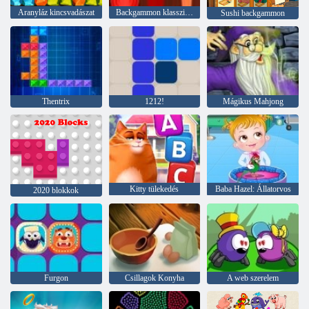
Aranyláz kincsvadászat
Backgammon klasszikus
Sushi backgammon
Thentrix
1212!
Mágikus Mahjong
Kitty tülekedés
Baba Hazel: Állatorvos
2020 blokkok
Furgon
Csillagok Konyha
A web szerelem