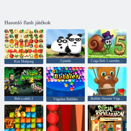
Hasonló flash játékok
3 panda
Csiga Bob 5 szerelmi történet
Kris Mahjong
Bob a rabló 2
Bubble Shooter Végtelen
Végtelen Bubbles