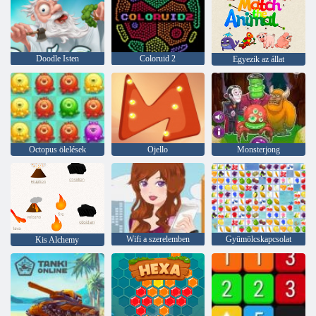
Doodle Isten
Coloruid 2
Egyezik az állat
Octopus ölelések
Ojello
Monsterjong
Wifi a szerelemben
Gyümölcskapcsolat
Kis Alchemy