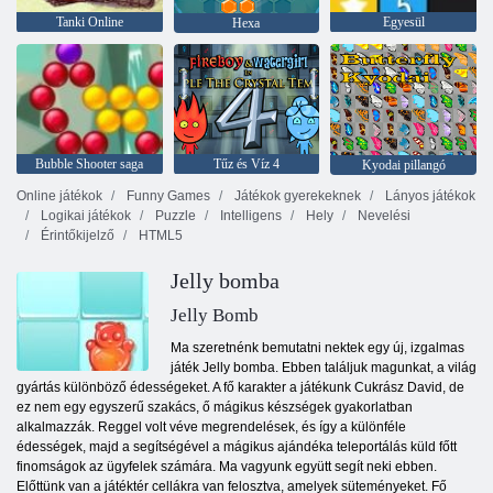
Tanki Online
Egyesül
Hexa
Bubble Shooter saga
Tűz és Víz 4
Kyodai pillangó
Online játékok
Funny Games
Játékok gyerekeknek
Lányos játékok
Logikai játékok
Puzzle
Intelligens
Hely
Nevelési
Érintőkijelző
HTML5
Jelly bomba
Jelly Bomb
Ma szeretnénk bemutatni nektek egy új, izgalmas
játék Jelly bomba. Ebben találjuk magunkat, a világ
gyártás különböző édességeket. A fő karakter a játékunk Cukrász David, de
ez nem egy egyszerű szakács, ő mágikus készségek gyakorlatban
alkalmazzák. Reggel volt véve megrendelések, és így a különféle
édességek, majd a segítségével a mágikus ajándéka teleportálás küld főtt
finomságok az ügyfelek számára. Ma vagyunk együtt segít neki ebben.
Előttünk van a játéktér cellákra van felosztva, amelyek süteményeket. Fő