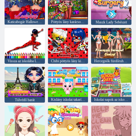
Katicabogár Halloween frizurák
Pöttyös lány karácsonyi vásárlás
Maszk Lady Sebészet
Vissza az iskolába Lady Bug színező
Chibi pöttyös lány kifestőkönyv
Hercegnők fürdőruha verseny
Kislány iskolai takarítás
Iskolai napok az iskola első napja
Túlvédő barát