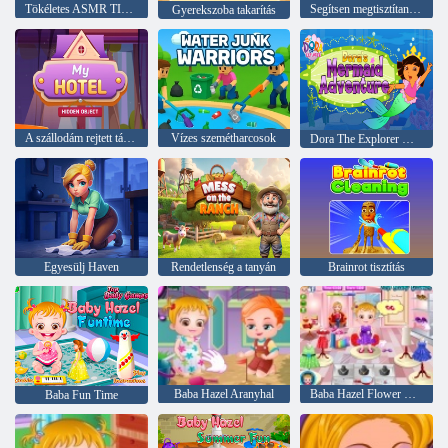
Tökéletes ASMR TIDY
Segítsen megtisztítani a konyhámat
Gyerekszoba takarítás
A szállodám rejtett tárgya
Vízes szemétharcosok
Dora The Explorer Dora sellő kalandja
Egyesülj Haven
Rendetlenség a tanyán
Brainrot tisztítás
Baba Hazel Aranyhal
Baba Hazel Flower Girl
Baba Fun Time