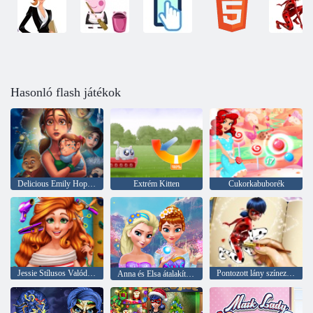
Hasonló flash játékok
Delicious Emily Hopes & Fears
Extrém Kitten
Cukorkabuborék
Jessie Stílusos Valódi frizurák
Pontozott lány színező könyv
Anna és Elsa átalakítása