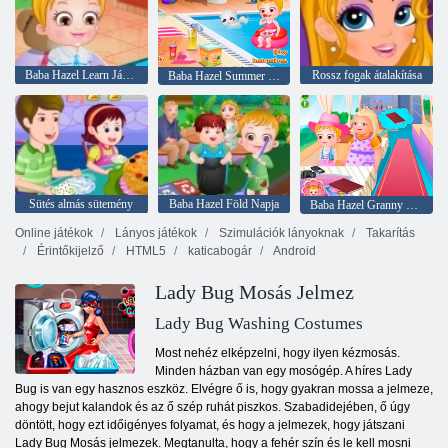
Baba Hazel Learn Járművek
Rossz fogak átalakítása
Baba Hazel Summer Fun
Sütés almás sütemény
Baba Hazel Föld Napja
Baba Hazel Granny House
Online játékok
Lányos játékok
Szimulációk lányoknak
Takarítás
Érintőkijelző
HTML5
katicabogár
Android
Lady Bug Mosás Jelmez
Lady Bug Washing Costumes
Most nehéz elképzelni, hogy ilyen kézmosás.
Minden házban van egy mosógép. A híres Lady
Bug is van egy hasznos eszköz. Elvégre ő is, hogy gyakran mossa a jelmeze,
ahogy bejut kalandok és az ő szép ruhát piszkos. Szabadidejében, ő úgy
döntött, hogy ezt időigényes folyamat, és hogy a jelmezek, hogy játszani
Lady Bug Mosás jelmezek. Megtanulta, hogy a fehér szín és le kell mosni