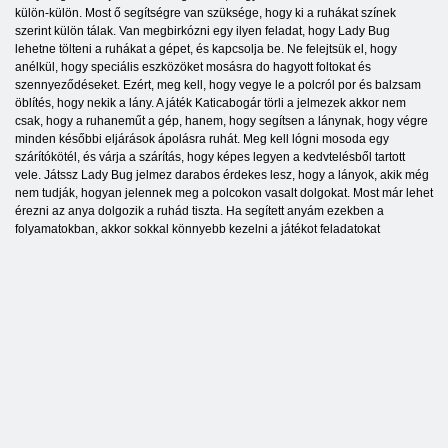
külön-külön. Most ő segítségre van szüksége, hogy ki a ruhákat színek
szerint külön tálak. Van megbirkózni egy ilyen feladat, hogy Lady Bug
lehetne tölteni a ruhákat a gépet, és kapcsolja be. Ne felejtsük el, hogy
anélkül, hogy speciális eszközöket mosásra do hagyott foltokat és
szennyeződéseket. Ezért, meg kell, hogy vegye le a polcról por és balzsam
öblítés, hogy nekik a lány. A játék Katicabogár törli a jelmezek akkor nem
csak, hogy a ruhaneműt a gép, hanem, hogy segítsen a lánynak, hogy végre
minden későbbi eljárások ápolásra ruhát. Meg kell lógni mosoda egy
szárítókötél, és várja a szárítás, hogy képes legyen a kedvtelésből tartott
vele. Játssz Lady Bug jelmez darabos érdekes lesz, hogy a lányok, akik még
nem tudják, hogyan jelennek meg a polcokon vasalt dolgokat. Most már lehet
érezni az anya dolgozik a ruhád tiszta. Ha segített anyám ezekben a
folyamatokban, akkor sokkal könnyebb kezelni a játékot feladatokat