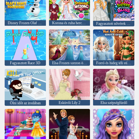
Disney Frozen Olaf Fancy Footworkje
Korona és ruha hercegnő esküvője
Fagyasztott nővérek esküvői boldogság
Fagyasztott Race 3D
Elsa Frozen szezon öltöztetős
Forró és hideg téli stílus
Esküvői Lily 2
Elsa szépségfürdő
Ölni időt az irodában