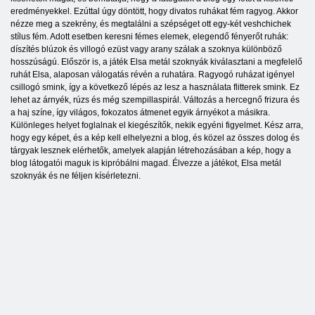
eredményekkel. Ezúttal úgy döntött, hogy divatos ruhákat fém ragyog. Akkor
nézze meg a szekrény, és megtalálni a szépséget ott egy-két veshchichek
stílus fém. Adott esetben keresni fémes elemek, elegendő fényerőt ruhák:
díszítés blúzok és villogó ezüst vagy arany szálak a szoknya különböző
hosszúságú. Először is, a játék Elsa metál szoknyák kiválasztani a megfelelő
ruhát Elsa, alaposan válogatás révén a ruhatára. Ragyogó ruházat igényel
csillogó smink, így a következő lépés az lesz a használata flitterek smink. Ez
lehet az árnyék, rúzs és még szempillaspirál. Változás a hercegnő frizura és
a haj színe, így világos, fokozatos átmenet egyik árnyékot a másikra.
Különleges helyet foglalnak el kiegészítők, nekik egyéni figyelmet. Kész arra,
hogy egy képet, és a kép kell elhelyezni a blog, és közel az összes dolog és
tárgyak lesznek elérhetők, amelyek alapján létrehozásában a kép, hogy a
blog látogatói maguk is kipróbálni magad. Élvezze a játékot, Elsa metál
szoknyák és ne féljen kísérletezni.