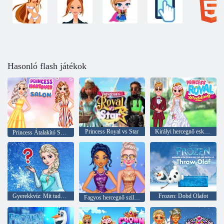
Hasonló flash játékok
Princess Royal vs Star
Királyi hercegnő esküvője
Princess Átalakító Szalon
Gyerekkvíz: Mit tudsz a Frozenről?
Frozen: Dobd Olafot
Fagyos hercegnő szilveszter