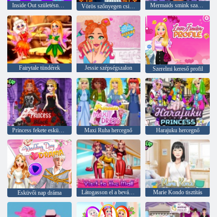
Inside Out születésnapi parti
Mermaids smink szalon
Vörös szőnyegen csillagok
Fairytale tündérek
Jessie szépségszalon
Szerelmi kereső profil
Princess fekete esküvői ruha
Maxi Ruha hercegnő
Harajuku hercegnő
Látogasson el a bevásárlóközpontba
Marie Kondo tisztítás
Esküvői nap dráma