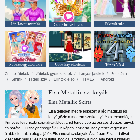
Pár Hawaii nyaralás
Esküvői ruha
Disney húsvéti nyuszi fél
Nővérek együtt örökre
Cutie lány öltöztetős
Tűz és Víz 4
Online játékok
Játékok gyerekeknek
Lányos játékok
Felöltözni
Smink
Hideg szív
Érintőkijelző
HTML5
Android
Elsa Metallic szoknyák
Elsa Metallic Skirts
Elsa teljesen megfeledkezett a jég mágikus és
lenyűgözte a modern szerkentyű és a technológia.
Princess létrehozta saját divat blog, ahol terjed tipp az összes divatos lányok
és barátai - Disney hercegnők. Ön képes lesz arra, hogy részt vegyen az
újabb oldalak a blog a játék Elsa metál szoknyák. Általában Elsa tart divat
kísérletek magát, és bemutatja, hogy a látogatók a blog egy fotót a kísérleti