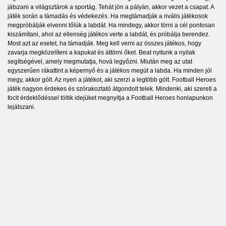
játszani a világsztárok a sportág. Tehát jön a pályán, akkor vezet a csapat. A
játék során a támadás és védekezés. Ha megtámadják a rivális játékosok
megpróbálják elvenni tőlük a labdát. Ha mindegy, akkor törni a cél pontosan
kiszámítani, ahol az ellenség játékos verte a labdát, és próbálja berendez.
Most azt az esetet, ha támadják. Meg kell verni az összes játékos, hogy
zavarja megközelíteni a kapukat és áttörni őket. Beat nyitunk a nyilak
segítségével, amely megmutatja, hová legyőzni. Miután meg az utat
egyszerűen rákattint a képernyő és a játékos megüt a labda. Ha minden jól
megy, akkor gólt. Az nyeri a játékot, aki szerzi a legtöbb gólt. Football Heroes
játék nagyon érdekes és szórakoztató átgondolt telek. Mindenki, aki szereti a
focit érdeklődéssel töltik idejüket megnyitja a Football Heroes honlapunkon
lejátszani.