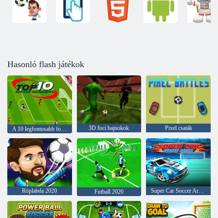
Hasonló flash játékok
3D foci bajnokok
Pixel csaták
A 10 legfontosabb focimenedzser
Röplabda 2020
Super Car Soccer Arena
Futball 2020