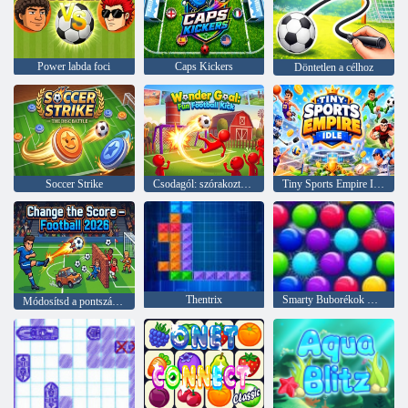
Power labda foci
Caps Kickers
Döntetlen a célhoz
Soccer Strike
Csodagól: szórakoztató futballrúgás
Tiny Sports Empire Idle
Thentrix
Smarty Buborékok Xmas Edition
Módosítsd a pontszámot – Football 2026