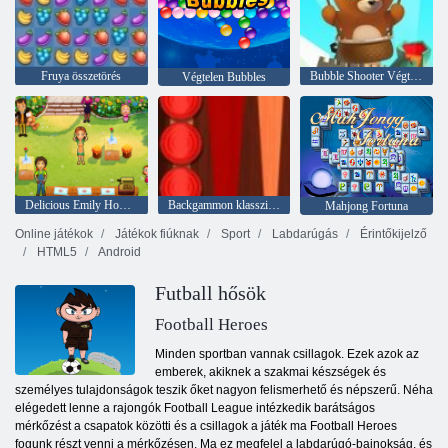
Fruya összetörés
Bubble Shooter Végtelen
Végtelen Bubbles
Delicious Emily Home Sweet Home
Backgammon klasszikus
Mahjong Fortuna
Online játékok
Játékok fiúknak
Sport
Labdarúgás
Érintőkijelző
HTML5
Android
Futball hősök
Football Heroes
Minden sportban vannak csillagok. Ezek azok az
emberek, akiknek a szakmai készségek és
személyes tulajdonságok teszik őket nagyon felismerhető és népszerű. Néha
elégedett lenne a rajongók Football League intézkedik barátságos
mérkőzést a csapatok közötti és a csillagok a játék ma Football Heroes
fogunk részt venni a mérkőzésen. Ma ez megfelel a labdarúgó-bajnokság, és