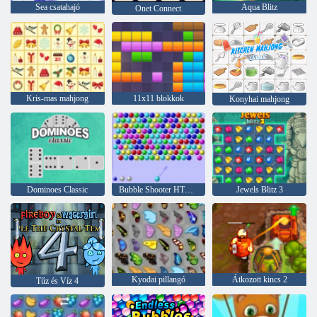
Sea csatahajó
Aqua Blitz
Onet Connect
Kris-mas mahjong
11x11 blokkok
Konyhai mahjong
Dominoes Classic
Bubble Shooter HTML5
Jewels Blitz 3
Kyodai pillangó
Átkozott kincs 2
Tűz és Víz 4