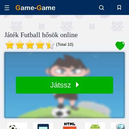
Játék Futball hősök online
(Total 10)
Játssz