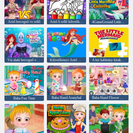
Ariel hercegnő vs sellő
Ariel A sellő kifestőkönyv
4GameGround Little Mermaid színezés
Víz alatti hercegnő vs gonosz rivalizálás
Kifestőkönyv Ariel Mermaid számára
A kis hableány kirakós játék
Baba Hazel Aranyhal
Baba Hazel Flower Girl
Baba Fun Time