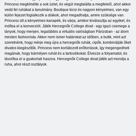
Princess megkímélte a sok üzlet, és végül megtalálta a megfelelő, ahol akkor
vedd fel ruhákat a tanulmány. Boutique kicsi és nagyon kényelmes, van egy
külön fejezet foglalkozik a diákok, ahol megadhatja, amire szüksége van.
Princess ült a kényelmes kanapék, és várja, amikor kiválasztja az egyiket, és
indítsa el a konverziót. Játék Hercegnők College divat - egy igazi csemege a
lányok, hogy menjen, legalábbis a virtuális valóságban Párizsban - az álom
minden fashionista. Akkor nem ismer határokat az időben, a butik, mint azt
szeretnénk, hogy mérje meg újra a hercegnők ruhák, cipők, kombinálják őket
divatos kiegészítők. Princess nem korlátozott erőforrások, így megengedheti
magának, hogy bármilyen ruhát és a tartozékokat. Élvezze a folyamatot, és
távolítsa el a gyakorlati haszna. Hercegnők College divat játék azt mondja a
ruha, ahol részt osztályok.