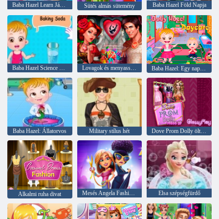
Baba Hazel Learn Járművek
Baba Hazel Föld Napja
Sütés almás sütemény
Baba Hazel Science Fair Play
Lovagok és menyasszonyok
Baba Hazel: Egy nap az óvodában
Baba Hazel: Állatorvos
Military stílus hét
Dove Prom Dolly öltöztetős
Mesés Angela Fashion Fever
Elsa szépségfürdő
Alkalmi ruha divat