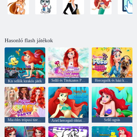
Hasonló flash játékok
Sellő és Titokzatos Parfüm
Hercegnők és házi kedvencek fotópályázata
Kis sellők kirakós játék
Mia édes trópusi tizenhat parti
Sellő ugrás
Ariel hercegnő öltöztetős