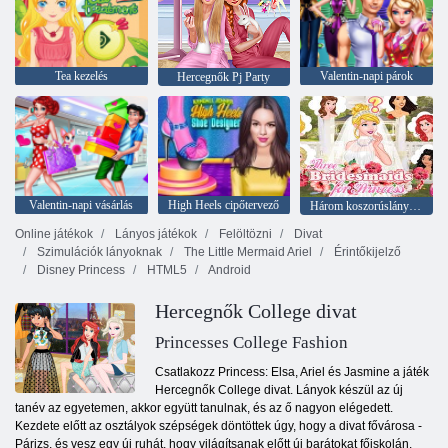
Tea kezelés
Valentin-napi párok
Hercegnők Pj Party
Valentin-napi vásárlás
High Heels cipőtervező
Három koszorúslány Ellának
Online játékok
Lányos játékok
Felöltözni
Divat
Szimulációk lányoknak
The Little Mermaid Ariel
Érintőkijelző
Disney Princess
HTML5
Android
Hercegnők College divat
Princesses College Fashion
Csatlakozz Princess: Elsa, Ariel és Jasmine a játék
Hercegnők College divat. Lányok készül az új
tanév az egyetemen, akkor együtt tanulnak, és az ő nagyon elégedett.
Kezdete előtt az osztályok szépségek döntöttek úgy, hogy a divat fővárosa -
Párizs, és vesz egy új ruhát, hogy világítsanak előtt új barátokat főiskolán.