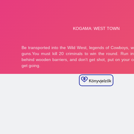
Könyvjelzők