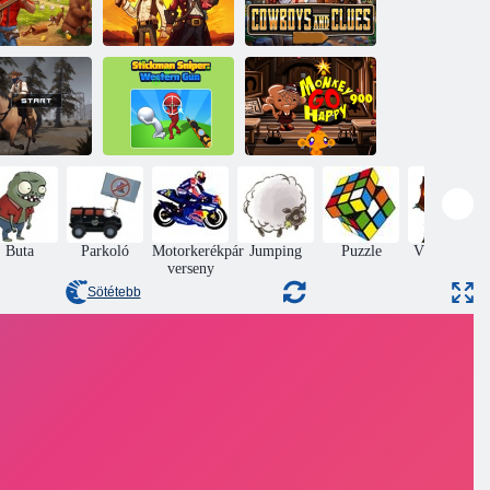
Western
Shooter: Battle
Cowboyok és
Arany határ
Gun Duel
nyomok
Stickman
Majom go
Nyugati
Sniper: Western
Happy Stage
vadvadász
Gun
900
Buta
Parkoló
Motorkerékpár
Jumping
Puzzle
Védelme a
verseny
vár
Sötétebb