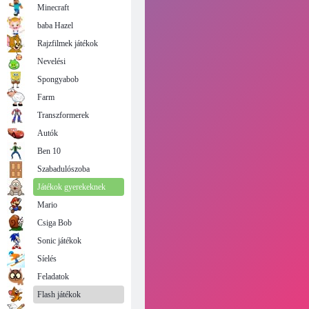
Minecraft
baba Hazel
Rajzfilmek játékok
Nevelési
Spongyabob
Farm
Transzformerek
Autók
Ben 10
Szabadulószoba
Játékok gyerekeknek
Mario
Csiga Bob
Sonic játékok
Síelés
Feladatok
Flash játékok