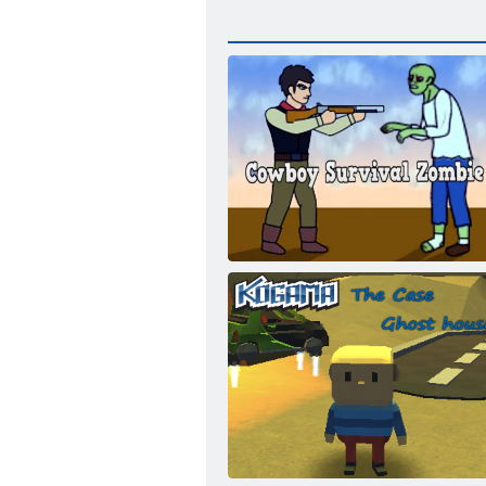
Cowboy túlélési zombi