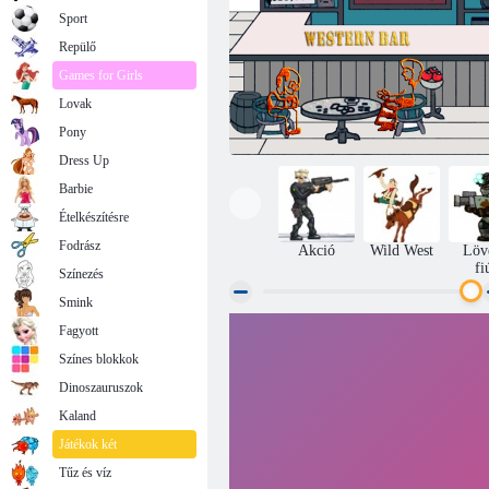
Sport
Repülő
Games for Girls
Lovak
Pony
Dress Up
Barbie
Ételkészítésre
Fodrász
Akció
Wild West
Löv
fi
Színezés
Smink
Fagyott
Nyugati bár
Színes blokkok
Dinoszauruszok
Kaland
Játékok két
Tűz és víz