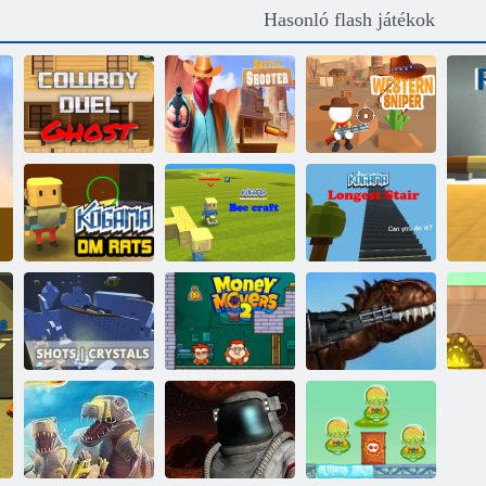
Hasonló flash játékok
Cowboy párbaj
Nyugati
szellem
Palacklövő
orvlövész
Kogama:
Kogama: DM
Kogama:
Leghosszabb
patkányok
méhészet
lépcső
Kogama
felvételek
Pénzszerelők 2
Mexikó Rex
A