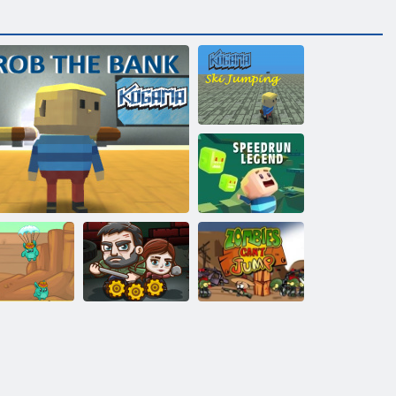
Kogama:
Síugrás
Kogama
Speedrun
legenda
Zombies nem
pró Diggers
Kogama Rob a bankot
Az utolsó túlélő
ugrik