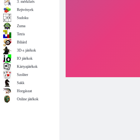
3. mérkőzés
Rejtvények
Sudoku
Zuma
Tetris
Biliárd
3D-s játékok
IO játékok
Kártyajátékok
Szoliter
Sakk
Horgászat
Online játékok