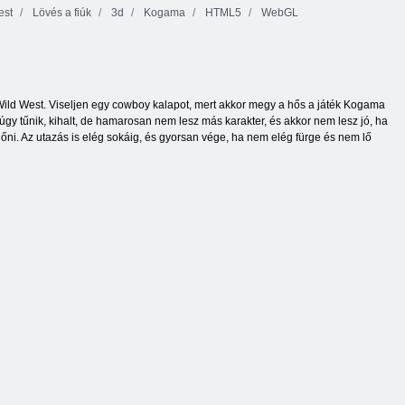
est
Lövés a fiúk
3d
Kogama
HTML5
WebGL
ild West. Viseljen egy cowboy kalapot, mert akkor megy a hős a játék Kogama
úgy tűnik, kihalt, de hamarosan nem lesz más karakter, és akkor nem lesz jó, ha
d lőni. Az utazás is elég sokáig, és gyorsan vége, ha nem elég fürge és nem lő