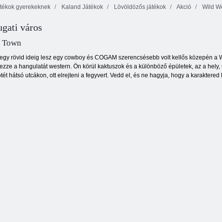
tékok gyerekeknek
Kaland Játékok
Lövöldözős játékok
Akció
Wild W
gati város
D-Day: Rush -
Cowboys vs
Tower Defense
Harcterület
marslakók
 Town
egy rövid ideig lesz egy cowboy és COGAM szerencsésebb volt kellős közepén a W
ezze a hangulatát western. Ön körül kaktuszok és a különböző épületek, az a hely, 
ötét hátsó utcákon, ott elrejteni a fegyvert. Vedd el, és ne hagyja, hogy a karaktere