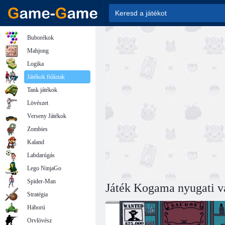
Buborékok
Mahjong
Logika
Játékok fiúknak
Tank játékok
Lövészet
Verseny Játékok
Zombies
Kaland
Labdarúgás
Lego NinjaGo
Spider-Man
Játék Kogama nyugati v
Stratégia
Háború
Orvlövész