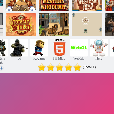
Western Sniper:
Nyugati
Rejtély nyugati
Wild West FPS
Whodunit
város menekülés
Teljesen
Nyugati
Egy golyó a
vadnyugat
fegyverharc
nyugatra
és a
3d
Kogama
HTML5
WebGL
Hely
úk
(Total 1)