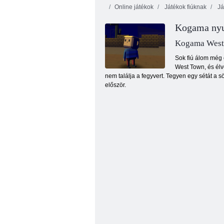
Online játékok
Játékok fiúknak
Já
Kogama nyu
Kogama West
Sok fiú álom még 
West Town, és élv
nem találja a fegyvert. Tegyen egy sétát a s
Kogama A Case Ghost ház
először.