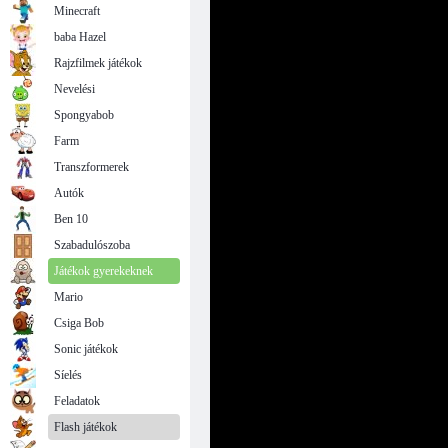
Minecraft
baba Hazel
Rajzfilmek játékok
Nevelési
Spongyabob
Farm
Transzformerek
Autók
Ben 10
Szabadulószoba
Játékok gyerekeknek
Mario
Csiga Bob
Sonic játékok
Síelés
Feladatok
Flash játékok