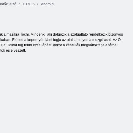
intőkijelző
HTML5
Android
ik a másikra Tochi. Mindenki, aki dolgozik a szolgáltató rendelkezik bizonyos
ban. Előtted a képernyőn látni fogja az utat, amelyen a mozgó autó. Az Ön
jal. Mikor fog tenni ezt a lépést, akkor a készülék megváltoztatja a térbeli
ók és elveszett.