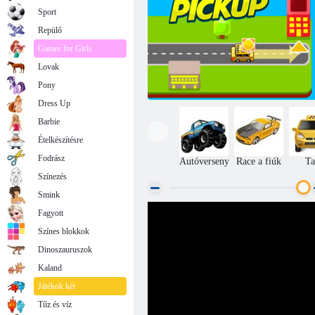
Sport
Repülő
Games for Girls
Lovak
Pony
Dress Up
Barbie
Ételkészítésre
Fodrász
Autóverseny
Race a fiúk
Ta
Színezés
Smink
Fagyott
Taxi pickup
Színes blokkok
Dinoszauruszok
Kaland
Játékok két
Tűz és víz