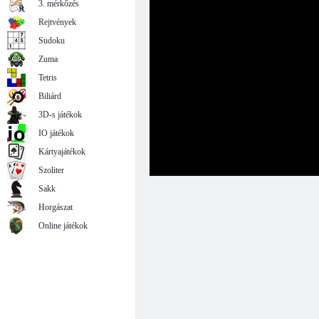
3. mérkőzés
Rejtvények
Sudoku
Zuma
Tetris
Biliárd
3D-s játékok
IO játékok
Kártyajátékok
Szoliter
Sakk
Horgászat
Online játékok