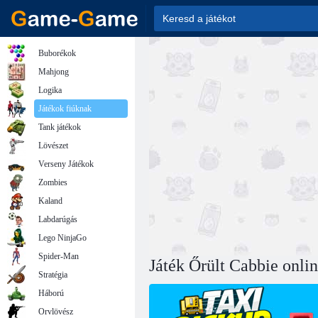
Buborékok
Mahjong
Logika
Játékok fiúknak
Tank játékok
Lövészet
Verseny Játékok
Zombies
Kaland
Labdarúgás
Lego NinjaGo
Spider-Man
Játék Őrült Cabbie onli
Stratégia
Háború
Orvlövész