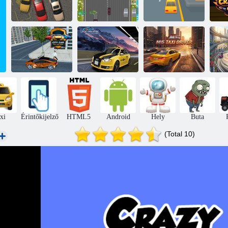
Fülkék - taxi
vezetés és
Őr
A taxi park
utastér
Taxisofőr 3D
Városi Autó
Online Taxi
Vá
Pick And Drop
Simulator
M5 taxisofőr
xi
Érintőkijelző
HTML5
Android
Hely
Buta
(Total 10)