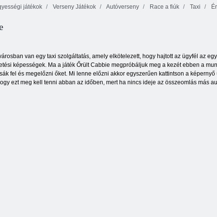
yességi játékok
Verseny Játékok
Autóverseny
Race a fiúk
Taxi
Ér
Közlekedési
e
vezetési
Tartályszimulátor
szimulátor
Kyodai pillangó
osban van egy taxi szolgáltatás, amely elkötelezett, hogy hajtott az ügyfél az egy
tési képességek. Ma a játék Őrült Cabbie megpróbáljuk meg a kezét ebben a munká
sák fel és megelőzni őket. Mi lenne előzni akkor egyszerűen kattintson a képernyő uj
 hogy ezt meg kell tenni abban az időben, mert ha nincs ideje az összeomlás más aut