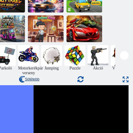
ült Taxi City
Rush
Drift Drift Taxi
Rushlane Cabbie
ros Tuk Tuk
Driver Find Taxi
Rickshaw
Key
Spy autó
Parkoló
Motorkerékpár
Jumping
Puzzle
Akció
Védelme a
verseny
vár
Sötétebb