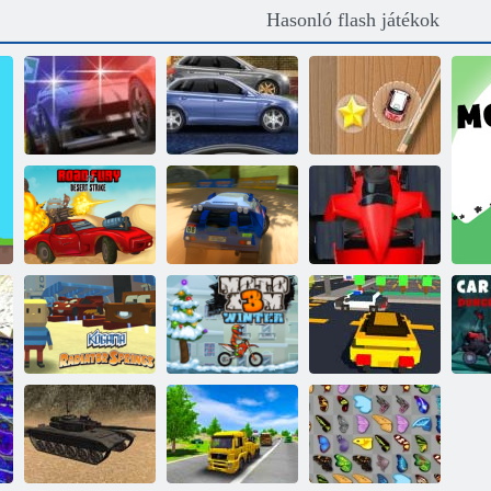
Hasonló flash játékok
Mini verseny
Utcai üldözés
Street Race düh
rohanás
A düh útja
sivatagi sztrájk
Rally Point 6
Formula láz
Kogama:
Lego szuperhős
Aut
Radiátor rugók
Moto X3M tél
verseny