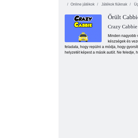
Online játékok
Játékok fiúknak
Üg
Őrült Cabbi
Crazy Cabbie
Minden nagyobb vár
készségek és veze
feladata, hogy repülni a módja, hogy gyorsít
Tehergépkocsi 18
helyzetét képest a másik autót. Ne feledje,