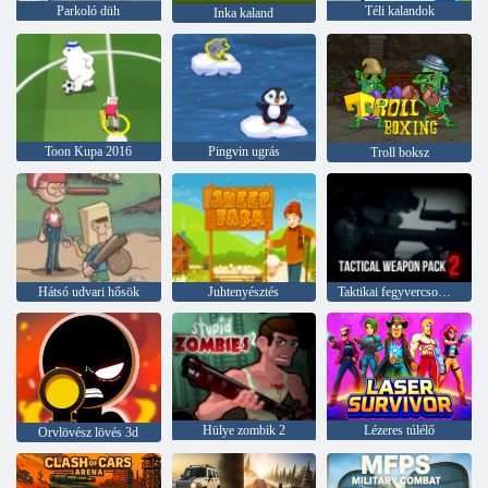
Parkoló düh
Téli kalandok
Inka kaland
Toon Kupa 2016
Pingvin ugrás
Troll boksz
Hátsó udvari hősök
Juhtenyésztés
Taktikai fegyvercsomag 2
Hülye zombik 2
Lézeres túlélő
Orvlövész lövés 3d