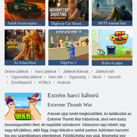
Autók összecsapása aréna
MFPS katonai harc
Highway Car Shooting 3D akciójáték, 2025
Az Aréna hősei
EdgeFire 2
Kulcs és pajzs
Online játékok
harci játékok
Játékok fiúknak
Játékok két
Ügyességi játékok
Harc két
Ügyesség
Akció
harcoló
Érintőkijelző
HTML5
Android
Extrém harci háború
Extreme Thumb War
A kezek ujjai ismét megküzdöttek, és találkoztok az
Extreme Thumb War háborúval, ahol nem tudsz
összeegyeztetni őket, de legalább szórakozni. Válasszon egy módot: egy
vagy két játékos, attól függ, hogy létezik-e valódi partner, különben harcolni
fog egy számítógépes ellenfelével. Felöltözhetsz egy ujjal, felvehetsz egy