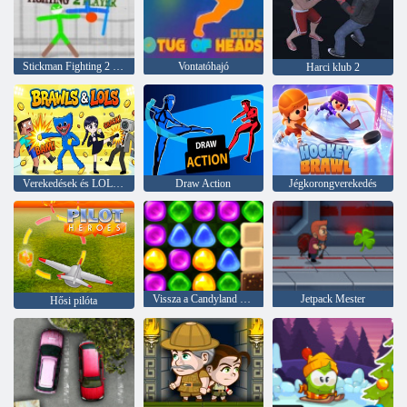
Stickman Fighting 2 játékos
Vontatóhajó
Harci klub 2
Verekedések és LOL-ok
Draw Action
Jégkorongverekedés
Vissza a Candyland 4 -hez: nyalóka kert
Jetpack Mester
Hősi pilóta