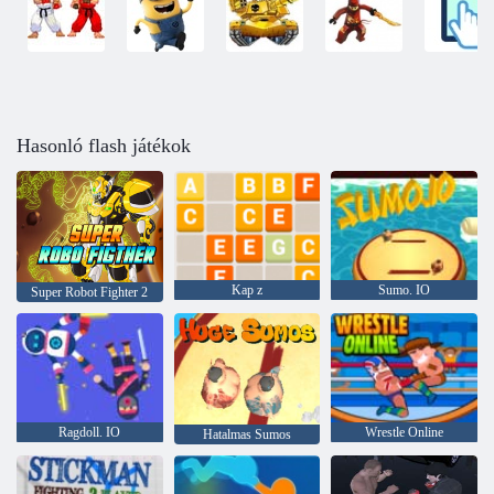
Hasonló flash játékok
Kap z
Sumo. IO
Super Robot Fighter 2
Ragdoll. IO
Wrestle Online
Hatalmas Sumos