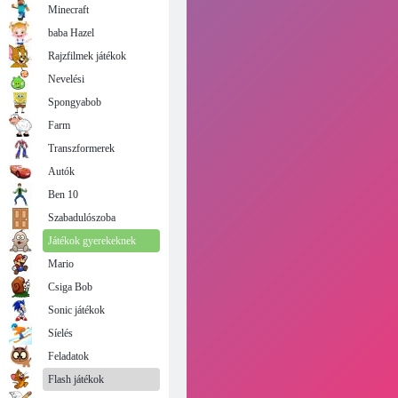
Minecraft
baba Hazel
Rajzfilmek játékok
Nevelési
Spongyabob
Farm
Transzformerek
Autók
Ben 10
Szabadulószoba
Játékok gyerekeknek
Mario
Csiga Bob
Sonic játékok
Síelés
Feladatok
Flash játékok