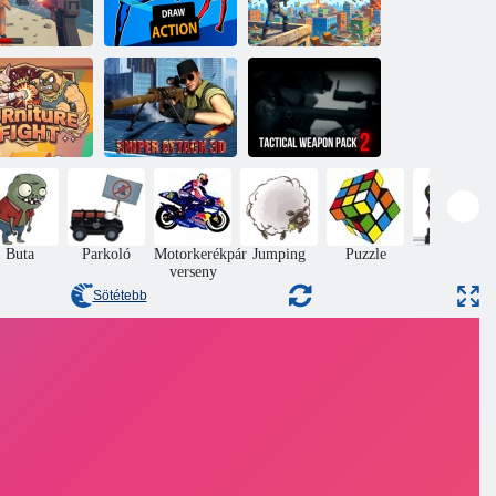
GMod Bomb
ngBangArena
Draw Action
Test homokozó
Taktikai
Sniper Attack
fegyvercsomag
Bútorharc
3D
2
Buta
Parkoló
Motorkerékpár
Jumping
Puzzle
Akció
verseny
Sötétebb