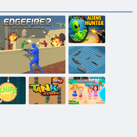
Aliens Hunter
Csatahajó -
háború
Mikrokartály -
Baba Hazel
Kés Hit
EdgeFire 2
csata
Beach Party