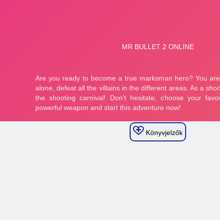
Könyvjelzők