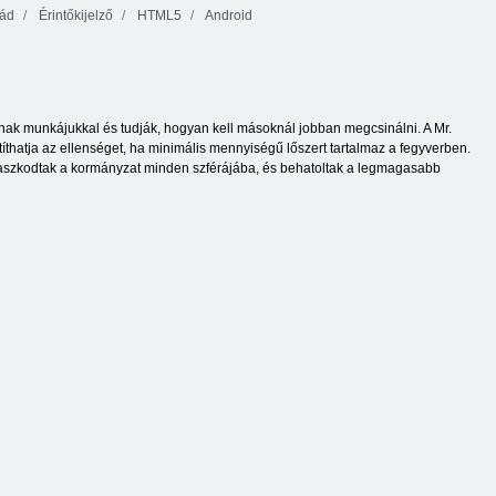
ád
Érintőkijelző
HTML5
Android
ak munkájukkal és tudják, hogyan kell másoknál jobban megcsinálni. A Mr.
títhatja az ellenséget, ha minimális mennyiségű lőszert tartalmaz a fegyverben.
ekapaszkodtak a kormányzat minden szférájába, és behatoltak a legmagasabb