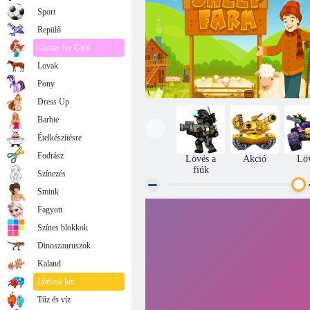
Sport
Repülő
Games for Girls
Lovak
Pony
Dress Up
Barbie
Ételkészítésre
Fodrász
Lövés a
Akció
Lö
fiúk
Színezés
Smink
Fagyott
Juhtenyésztés
Színes blokkok
Dinoszauruszok
Kaland
Játékok két
Tűz és víz