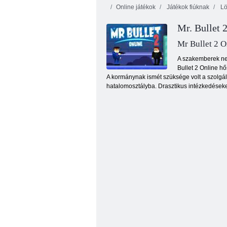
Online játékok
Játékok fiúknak
Lö
Mr. Bullet 2
Mr Bullet 2 O
A szakemberek nem
Bullet 2 Online hő
A kormánynak ismét szüksége volt a szolgála
Indi ágyú
hatalomosztályba. Drasztikus intézkedéseke