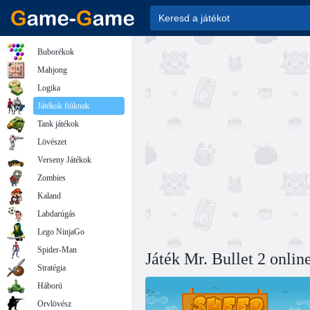
Buborékok
Mahjong
Logika
Játékok fiúknak
Tank játékok
Lövészet
Verseny Játékok
Zombies
Kaland
Labdarúgás
Lego NinjaGo
Spider-Man
Játék Mr. Bullet 2 onlin
Stratégia
Háború
Orvlövész