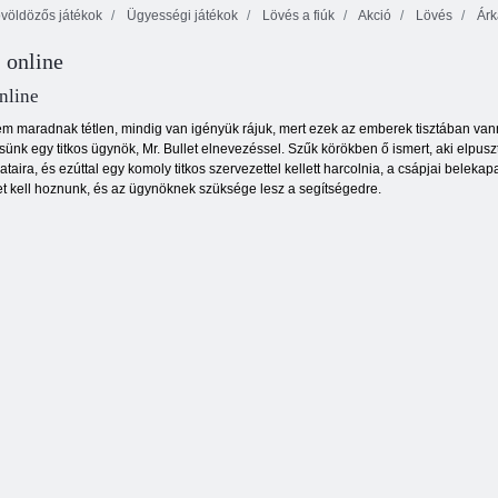
völdözős játékok
Ügyességi játékok
Lövés a fiúk
Akció
Lövés
Árk
 online
Hátsó udvari
Jetpack Mester
hősök
Kulcs és pajzs
nline
 maradnak tétlen, mindig van igényük rájuk, mert ezek az emberek tisztában vann
sünk egy titkos ügynök, Mr. Bullet elnevezéssel. Szűk körökben ő ismert, aki elpusz
taira, és ezúttal egy komoly titkos szervezettel kellett harcolnia, a csápjai bel
t kell hoznunk, és az ügynöknek szüksége lesz a segítségedre.