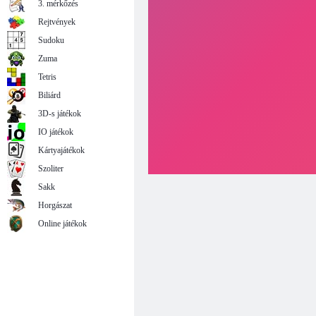
3. mérkőzés
Rejtvények
Sudoku
Zuma
Tetris
Biliárd
3D-s játékok
IO játékok
Kártyajátékok
Szoliter
Sakk
Horgászat
Online játékok