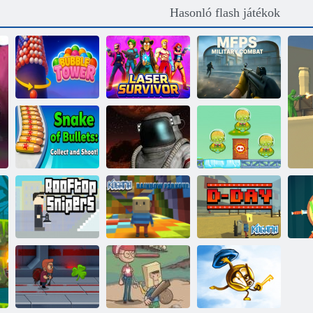
Hasonló flash játékok
MFPS katonai
Buboréktorony
Lézeres túlélő
harc
Golyókígyó:
Cowboys vs
Gyűjts és lőj!
Harcterület
marslakók
Kogama
Tetőtéri
Rainbow
orvlövészek
Parkour
Kogama: D nap