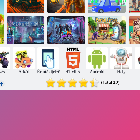
Autók
összecsapása
Az apokalipszis
aréna
Az Aréna hősei
tehene
Ba
Shooter King
Daki Heist
Portal Grove
vés
Árkád
Érintőkijelző
HTML5
Android
Hely
(Total 10)