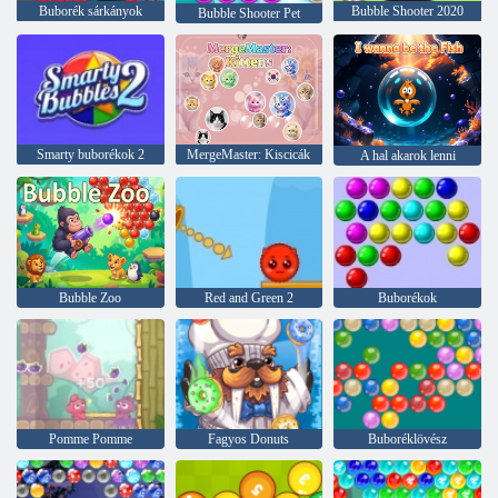
Buborék sárkányok
Bubble Shooter 2020
Bubble Shooter Pet
Smarty buborékok 2
MergeMaster: Kiscicák
A hal akarok lenni
Bubble Zoo
Red and Green 2
Buborékok
Pomme Pomme
Fagyos Donuts
Buboréklövész