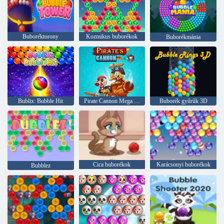
Buboréktorony
Kozmikus buborékok
Buborékmánia
Bublix: Bubble Hit
Pirate Cannon Mega Battle
Buborék gyűrűk 3D
Cica buborékok
Karácsonyi buborékok
Bubblez