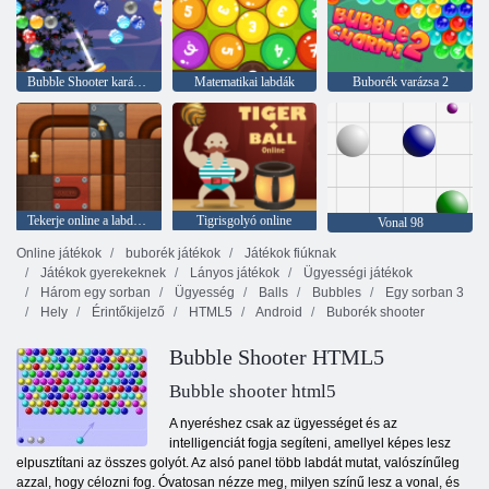
Bubble Shooter karácsony
Matematikai labdák
Buborék varázsa 2
Tekerje online a labdát 2
Tigrisgolyó online
Vonal 98
Online játékok
buborék játékok
Játékok fiúknak
Játékok gyerekeknek
Lányos játékok
Ügyességi játékok
Három egy sorban
Ügyesség
Balls
Bubbles
Egy sorban 3
Hely
Érintőkijelző
HTML5
Android
Buborék shooter
Bubble Shooter HTML5
Bubble shooter html5
A nyeréshez csak az ügyességet és az
intelligenciát fogja segíteni, amellyel képes lesz
elpusztítani az összes golyót. Az alsó panel több labdát mutat, valószínűleg
azzal, hogy célozni fog. Óvatosan nézze meg, milyen színű lesz a vonal, és