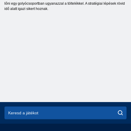
lőni egy golyócsoportban ugyanazzal a töltelékkel. A stratégiai lépések rövid
idő alatt igazi sikert hoznak.