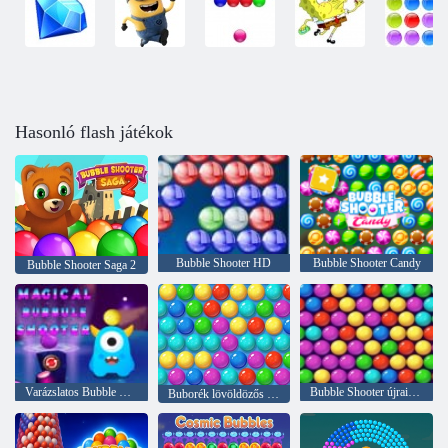
Hasonló flash játékok
Bubble Shooter HD
Bubble Shooter Candy
Bubble Shooter Saga 2
Varázslatos Bubble Shooter
Bubble Shooter újraindítása
Buborék lövöldözős árkád