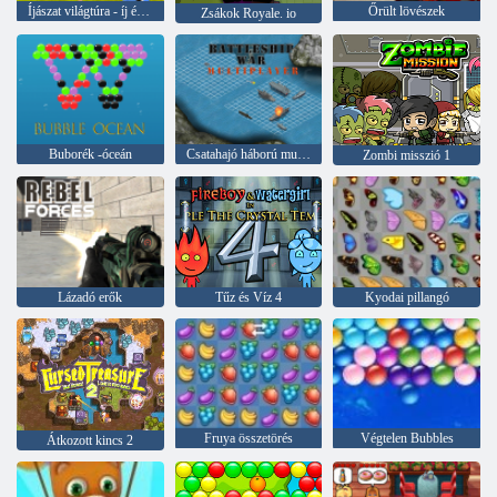
Íjászat világtúra - íj és nyíl lövés
Őrült lövészek
Zsákok Royale. io
Buborék -óceán
Csatahajó háború multiplayer
Zombi misszió 1
Lázadó erők
Tűz és Víz 4
Kyodai pillangó
Fruya összetörés
Végtelen Bubbles
Átkozott kincs 2