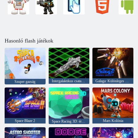
Hasonló flash játékok
Intergalaktikus csatahajók
Galaga: Különleges kiadás
Szuper gazság
Space Blaze 2
Mars Kolónia
Space Racing 3D: érvénytelen