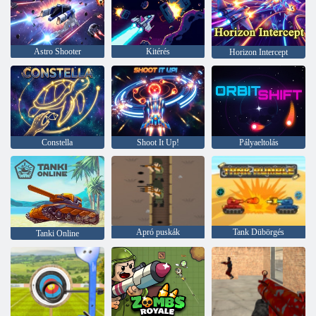
Astro Shooter
Kitérés
Horizon Intercept
Constella
Shoot It Up!
Pályaeltolás
Apró puskák
Tank Dübörgés
Tanki Online