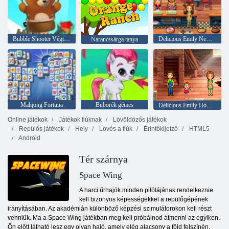
Bubble Shooter Végtelen
Delicious Emily New Beginning
Narancssárga tanya
Mahjong Fortuna
Buborék gémes
Delicious Emily Home Sweet Home
Online játékok
Játékok fiúknak
Lövöldözős játékok
Repülős játékok
Hely
Lövés a fiúk
Érintőkijelző
HTML5
Android
Tér szárnya
Space Wing
A harci űrhajók minden pilótájának rendelkeznie
kell bizonyos képességekkel a repülőgépének
irányításában. Az akadémián különböző képzési szimulátorokon kell részt
venniük. Ma a Space Wing játékban meg kell próbálnod átmenni az egyiken.
Ön előtt látható lesz egy olyan hajó, amely elég alacsony a föld felszínén.