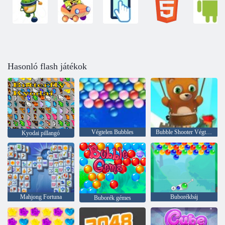
Hasonló flash játékok
Végtelen Bubbles
Bubble Shooter Végtelen
Kyodai pillangó
Mahjong Fortuna
Buborékbáj
Buborék gémes