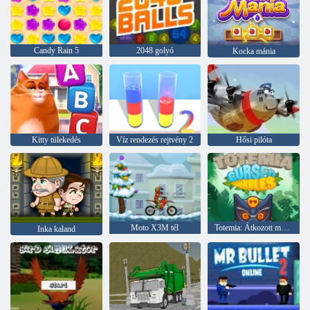
Candy Rain 5
2048 golyó
Kocka mánia
Kitty tülekedés
Víz rendezés rejtvény 2
Hősi pilóta
Moto X3M tél
Totemia: Átkozott márványok
Inka kaland