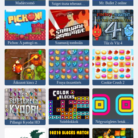
Madárcsomó
Mr. Bullet 2 online
Sziget tiszta teherautó szemetet Sim
Pichon: A pattogó madár
Szamuráj tombolás
Tűz és Víz 4
Átkozott kincs 2
Fruya összetörés
Cookie Crush 2
Színblokkok
Négyszögletes betakarító
Pillangó Kyodai HD