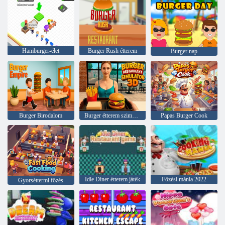
Hamburger-élet
Burger Rush étterem
Burger nap
Burger Birodalom
Burger étterem szimulátor 3D
Papas Burger Cook
Idle Diner étterem játék
Főzési mánia 2022
Gyorséttermi főzés