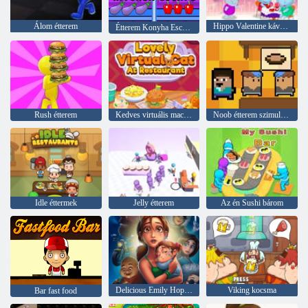
Álom étterem
Hippo Valentine kávézó
Étterem Konyha Escape
Rush étterem
Kedves virtuális macska az étteremben
Noob étterem szimulátor
Idle éttermek
Jelly étterem
Az én Sushi bárom
Delicious Emily Hopes & Fears
Viking kocsma
Bar fast food