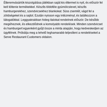
Étteremvásárlók kiszolgálása játékban saját kis éttermet is nyit, és először fel
kell töltenie termékekkel. Készíts többféle gyümölcslevet, készíts
hamburgerekhez, szendvicsekhez blankokat. Süss zsemlét, vágd fel a
zöldségeket és a sajtot. Ezután nyisson egy intézményt, és találkozzon a
látogatókkal. Leggyakrabban hideg italokat rendelnek először. De később
megéheznek, és elkezdődnek a komolyabb rendelések. Minden szendvicset
és hamburgert egyenként gyűjt össze a minta alapján, hogy kedveskedjen az
ügyfélnek. Próbálja meg a lehető leghamarabb teljesíteni a rendeléseket a
Serve Restaurant Customers oldalon.