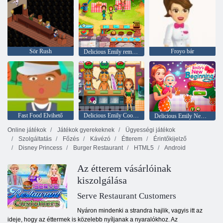
Sör Rush
Froyo bár
Delicious Emily remények és félelmek
Fast Food Elvihető
Delicious Emily Cook & Go
Delicious Emily New Beginning Christmas Edition
Online játékok
Játékok gyerekeknek
Ügyességi játékok
Szolgáltatás
Főzés
Kávézó
Étterem
Érintőkijelző
Disney Princess
Burger Restaurant
HTML5
Android
Az étterem vásárlóinak
kiszolgálása
Serve Restaurant Customers
Nyáron mindenki a strandra hajlik, vagyis itt az
ideje, hogy az éttermek is közelebb nyíljanak a nyaralókhoz. Az