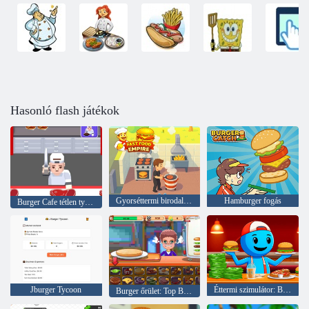
Hasonló flash játékok
Gyorséttermi birodalom
Hamburger fogás
Burger Cafe tétlen tycoon
Jburger Tycoon
Éttermi szimulátor: Burgerek és pizza
Burger őrület: Top Burger Shop