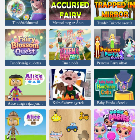
Tündérföldmentő
Mentsd meg az Átkozott Tündért
Tündér Tükörbe szorult
Tündérvirág küldetés
Tini tündér
Princess Party öltöztetős
Kifestőkönyv gyerekeknek Vip
Baby Panda kézzel készített kézműves
Alice világa rajzoljon alakzatokat