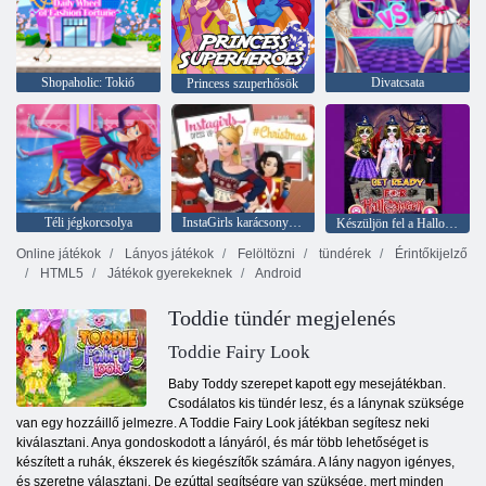
Shopaholic: Tokió
Divatcsata
Princess szuperhősök
Téli jégkorcsolya
InstaGirls karácsonyi öltöztetős
Készüljön fel a Halloweenra
Online játékok
Lányos játékok
Felöltözni
tündérek
Érintőkijelző
HTML5
Játékok gyerekeknek
Android
Toddie tündér megjelenés
Toddie Fairy Look
Baby Toddy szerepet kapott egy mesejátékban.
Csodálatos kis tündér lesz, és a lánynak szüksége
van egy hozzáillő jelmezre. A Toddie Fairy Look játékban segítesz neki
kiválasztani. Anya gondoskodott a lányáról, és már több lehetőséget is
készített a ruhák, ékszerek és kiegészítők számára. A lány nagyon igényes,
és szeretne választani. De ezúttal segítségre van szüksége, mert minden