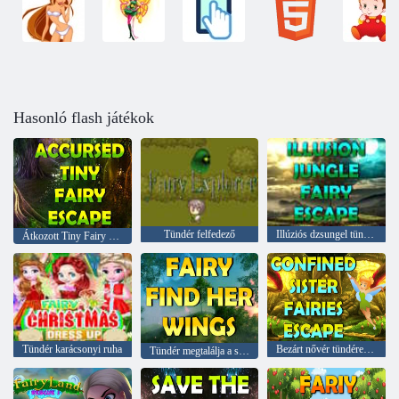
Hasonló flash játékok
Tündér felfedező
Illúziós dzsungel tündér menekülés
Átkozott Tiny Fairy Escape
Tündér karácsonyi ruha
Bezárt nővér tündérek menekülés
Tündér megtalálja a szárnyait