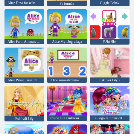
Alice Dino fosszilis világa
Giggle Babák
Fa formák
Alice Farm Animals világa
Alice My Dog világa
Bébi állat
Alice Pirate Treasure világa
Alice sorozatszámok világa
Esküvői Lily 2
Inside Out születésnapi parti
Csillogó és Shine öltöztetős
Esküvői Lily