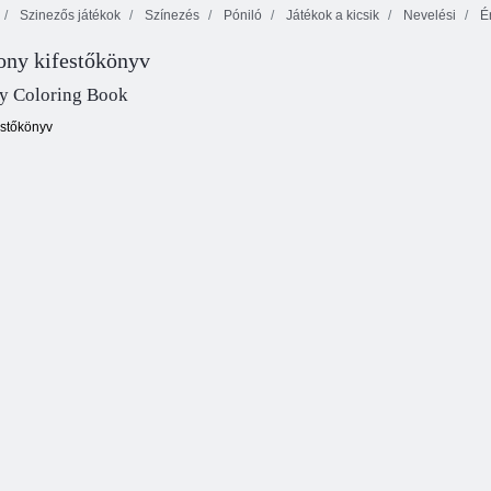
Szinezős játékok
Színezés
Póniló
Játékok a kicsik
Nevelési
Ér
ony kifestőkönyv
Toddie vintage
ABC állatok
Toddie onesies
iskolai nap
ny Coloring Book
estőkönyv