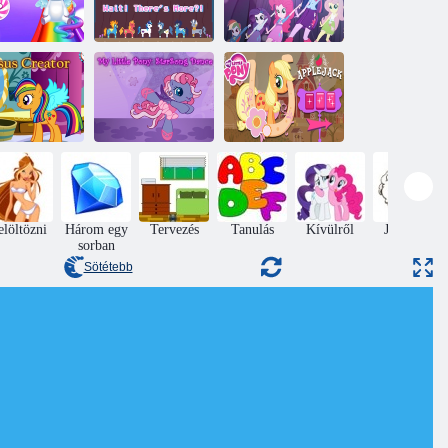
A kis póni
equestria
A babám
Kaland póni 2:
lányaim ő esik a
szarvú - póni
Várj! Van még
hivatalos tánc-
car 2
több?!
off
A kis póni
A kis póniam:
Applejack Apple
asus Teremtő
Starsong Dance
betakarítás
elöltözni
Három egy
Tervezés
Tanulás
Kívülről
Jumping
sorban
Sötétebb