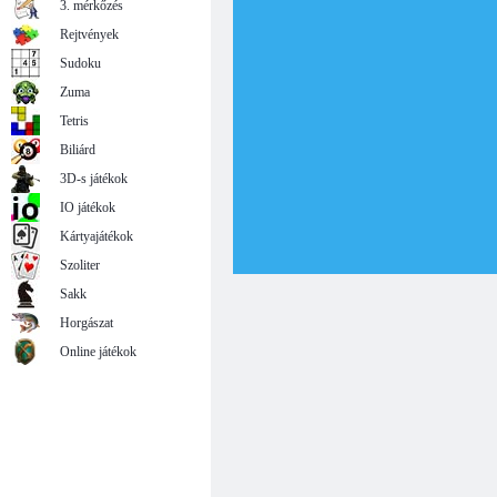
3. mérkőzés
Rejtvények
Sudoku
Zuma
Tetris
Biliárd
3D-s játékok
IO játékok
Kártyajátékok
Szoliter
Sakk
Horgászat
Online játékok