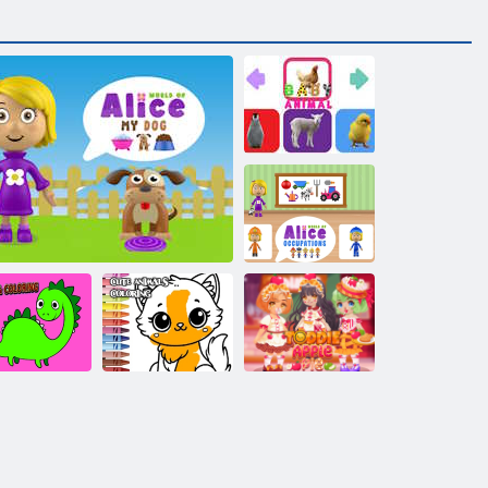
Bébi állat
Alice
foglalkozások
világa
Aranyos állatok
Toddie almás
jz és színezés
Alice My Dog világa
színezése
pite