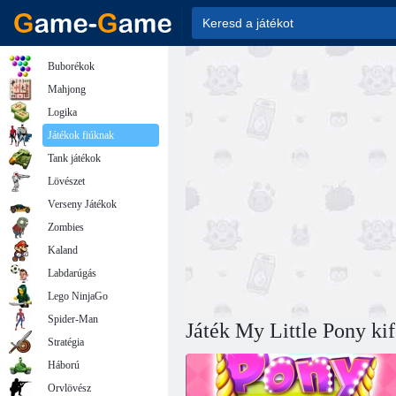
Buborékok
Mahjong
Logika
Játékok fiúknak
Tank játékok
Lövészet
Verseny Játékok
Zombies
Kaland
Labdarúgás
Lego NinjaGo
Spider-Man
Játék My Little Pony ki
Stratégia
Háború
Orvlövész