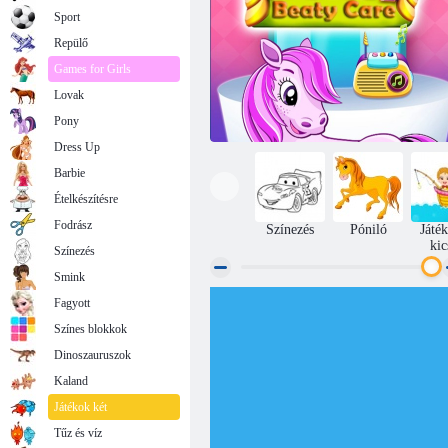
Sport
Repülő
Games for Girls
Lovak
Pony
Dress Up
Barbie
Ételkészítésre
Fodrász
Színezés
Póniló
Játé
kic
Színezés
Smink
Fagyott
Póni szépségápolás
Színes blokkok
Dinoszauruszok
Kaland
Játékok két
Tűz és víz