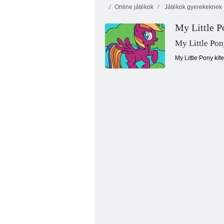
Online játékok
Játékok gyerekeknek
My Little P
My Little Po
My Little Pony kif
Tipegő rajz gyerekeknek