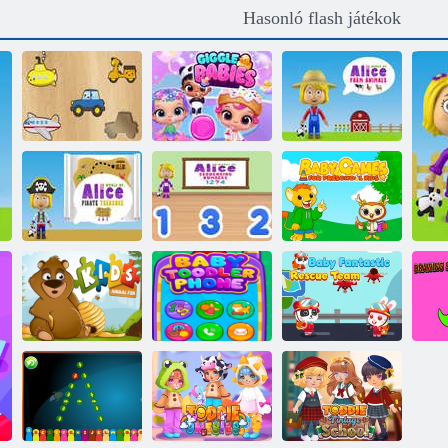
Hasonló flash játékok
Alice Farm
Fa formák
Giggle Babák
Animals világa
Alice
Babajátékok
Alice Pirate
sorozatszámok
óvodáskorú
Treasure világa
világa
gyerekeknek
Baba
Gyerekek Állati
Tipegő baba
Fantasztikus
Szórakozás
telefon
Mentőcsapat
Ra