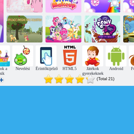
A babám
Rózsaszín tac
Káprázatos
egyszarvú póni
egy
lábujj
Divas smink
gondozás
A kis póni
Az Applejack
A Rainbow
equestria lányok
félelmetes Apple
Dash Cloud
pinkie pite
akvizíciója
Bump
öltözködjön
Peg
kok a
Nevelési
Érintőkijelző
HTML5
Játékok
Android
F
sik
gyerekeknek
(Total 21)