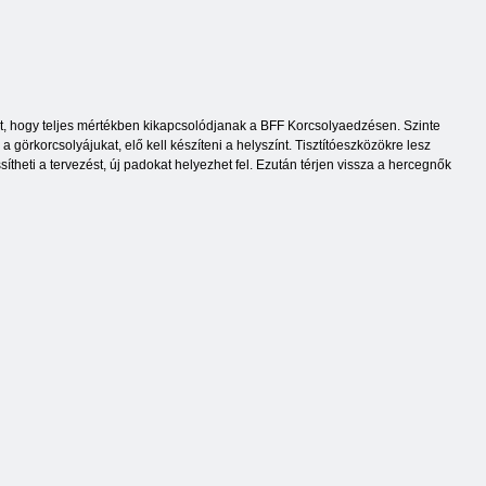
et, hogy teljes mértékben kikapcsolódjanak a BFF Korcsolyaedzésen. Szinte
 görkorcsolyájukat, elő kell készíteni a helyszínt. Tisztítóeszközökre lesz
ssítheti a tervezést, új padokat helyezhet fel. Ezután térjen vissza a hercegnők