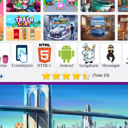
Angela Ikrek
Panda
Luxus fürdő
Bev
Családi Nap
menedzser
design
Robotporszívó:
Autómosó
Tisztítsa meg a
Kuka rendezés
szimulátor
szobákat
H
rítás
Érintőkijelző
HTML5
Android
Szolgáltatás
Hírességek
(Total 10)