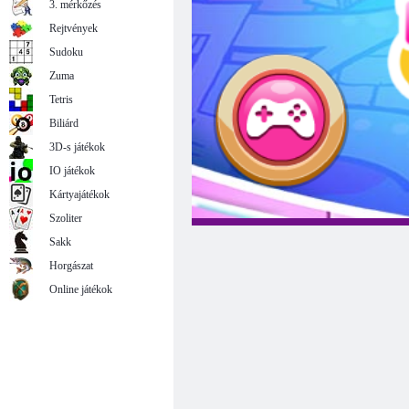
3. mérkőzés
Rejtvények
Sudoku
Zuma
Tetris
Biliárd
3D-s játékok
IO játékok
Kártyajátékok
Szoliter
Sakk
Horgászat
Online játékok