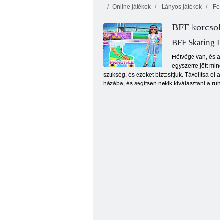
Online játékok
Lányos játékok
Fel
BFF korcsol
BFF Skating P
Hétvége van, és a
egyszerre jött min
szükség, és ezeket biztosítjuk. Távolítsa el 
Kawaii Chibi Teremtő
házába, és segítsen nekik kiválasztani a ruh