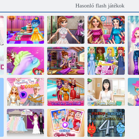
Hasonló flash játékok
Inside Out
születésnapi
Híres
parti
ruhatervező
Nails átalakítása
Divat cipő
Maxi Ruha
Pár kézöntés
tervező
hercegnő
Esküvői nap
Látogasson el a
Marie Kondo
dráma
bevásárlóközpontba
tisztítás