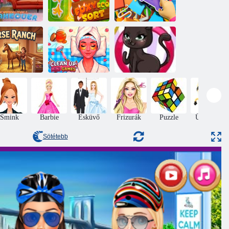
ásárlóközpont
átalakítása
Foxy Eco Sort
Lakástakarítás!
Clean Up Mini
orse Ranch
Games
Cat Divattervező
Smink
Barbie
Esküvő
Frizurák
Puzzle
Ügyesség
Sötétebb