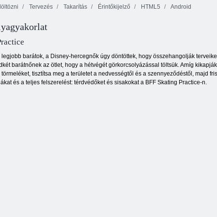
öltözni
Tervezés
Takarítás
Érintőkijelző
HTML5
Android
yagyakorlat
Nővérek együtt
Esküvői ruha
örökre
Tűz és Víz 4
ractice
 legjobb barátok, a Disney-hercegnők úgy döntöttek, hogy összehangolják terveik
dkét barátnőnek az ötlet, hogy a hétvégét görkorcsolyázással töltsük. Amíg kikapják a
a törmeléket, tisztítsa meg a területet a nedvességtől és a szennyeződéstől, majd fri
ákat és a teljes felszerelést: térdvédőket és sisakokat a BFF Skating Practice-n.