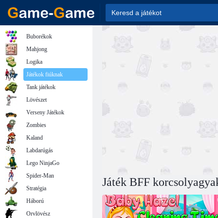
Buborékok
Mahjong
Logika
Játékok fiúknak
Tank játékok
Lövészet
Verseny Játékok
Zombies
Kaland
Labdarúgás
Lego NinjaGo
Spider-Man
Játék BFF korcsolyagyak
Stratégia
Háború
Orvlövész