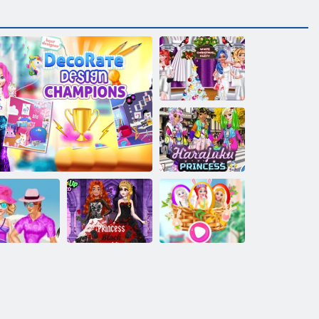
Fehér
karácsonyi party
Harajuku
hercegnő
Pár Hawaii
Princess fekete
Disney húsvéti
nyaralás
Díszítés: Design bajnokok
esküvői ruha
nyuszi fél