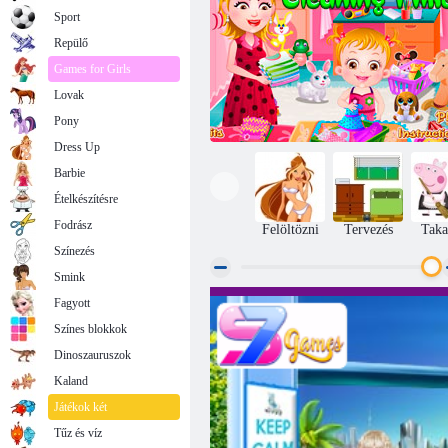
Sport
Repülő
Games for Girls
Lovak
Pony
Dress Up
Barbie
Ételkészítésre
Fodrász
Felöltözni
Tervezés
Taka
Színezés
Smink
Fagyott
Baba Hazel tisztítási idő
Színes blokkok
Dinoszauruszok
Kaland
Játékok két
Tűz és víz