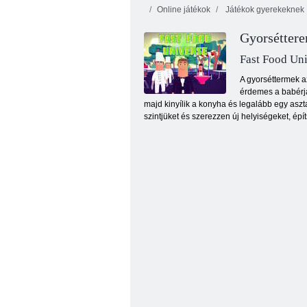
Online játékok
Játékok gyerekeknek
Gyorsétter
Fast Food Un
A gyorséttermek a
érdemes a babérja
majd kinyílik a konyha és legalább egy aszta
Papa’s Cupcakeria
szintjüket és szerezzen új helyiségeket, épí