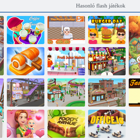
Hasonló flash játékok
Coffee Business
Tycoon játék
A Pizza Crafter
Burger nap
Sushi Puzzle
Gyümölcsléfőző
Papa Wingeria
Papa
Papa’s
Scooperiája
Donuteria
Papa's Cheeseria
B