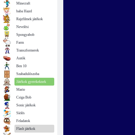
Minecraft
baba Hazel
Rajzfilmek játékok
Nevelési
Spongyabob
Farm
Transzformerek
Autók
Ben 10
Szabadulószoba
Játékok gyerekeknek
Mario
Csiga Bob
Sonic játékok
Síelés
Feladatok
Flash játékok