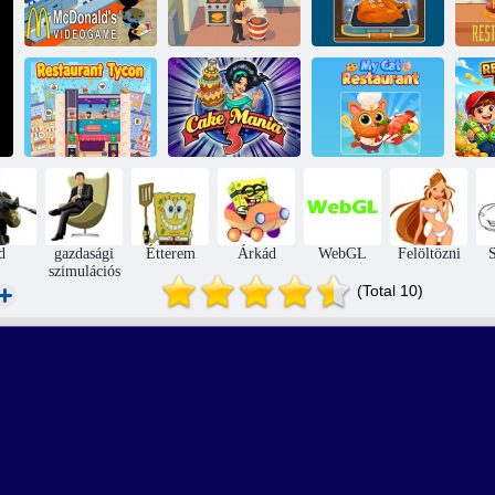
McDonald's
Gyorséttermi
Aranyos
B
videojáték
birodalom
éttermem
Saját macska
Tycoon étterem
Tortamánia 3
étterem
Ty
d
gazdasági
Étterem
Árkád
WebGL
Felöltözni
S
szimulációs
(Total 10)