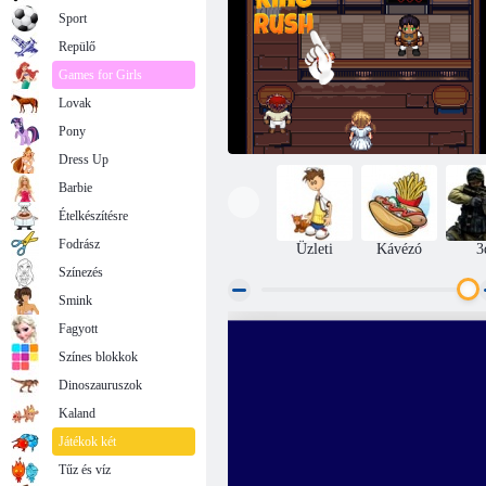
Sport
Repülő
Games for Girls
Lovak
Pony
Dress Up
Barbie
Ételkészítésre
Fodrász
Üzleti
Kávézó
3
Színezés
Smink
Fagyott
Konyhai király rohanás
Színes blokkok
Dinoszauruszok
Kaland
Játékok két
Tűz és víz