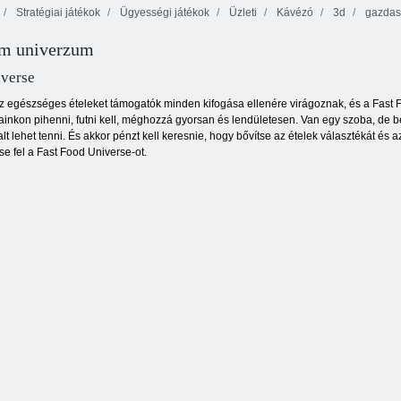
Stratégiai játékok
Ügyességi játékok
Üzleti
Kávézó
3d
gazdasá
Delicious Emily
em univerzum
New Beginning
Valentin Edition
Foody Avenue
Hivatal. IO
iverse
z egészséges ételeket támogatók minden kifogása ellenére virágoznak, és a Fast Fo
inkon pihenni, futni kell, méghozzá gyorsan és lendületesen. Van egy szoba, de be
lt lehet tenni. És akkor pénzt kell keresnie, hogy bővítse az ételek választékát és
tse fel a Fast Food Universe-ot.