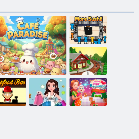
Még több
sushit!
Papa’s
Pancakeria
Delicious Emily
New Beginning
Christmas
ar fast food
Cafe Paradise
Bevásárló utca
Edition