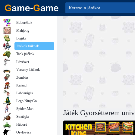
Buborékok
Mahjong
Logika
Játékok fiúknak
Tank játékok
Lövészet
Verseny Játékok
Zombies
Kaland
Labdarúgás
Lego NinjaGo
Spider-Man
Játék Gyorsétterem uni
Stratégia
Háború
Orvlövész