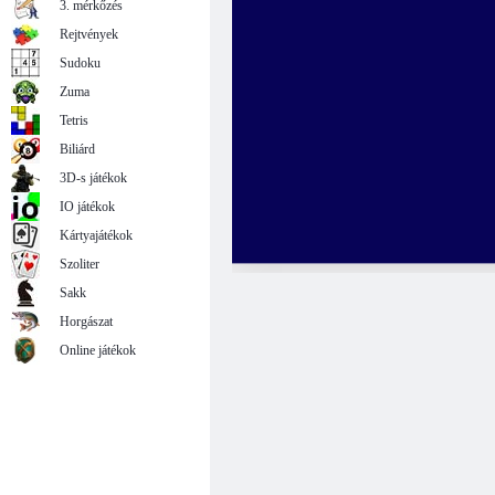
3. mérkőzés
Rejtvények
Sudoku
Zuma
Tetris
Biliárd
3D-s játékok
IO játékok
Kártyajátékok
Szoliter
Sakk
Horgászat
Online játékok