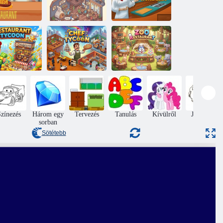
urger Rush
Hangulatos
étterem
pizzéria
Főző Akadémia
coon étterem
Chef Tycoon
Állatkert étterem
zínezés
Három egy
Tervezés
Tanulás
Kívülről
Jumping
sorban
Sötétebb