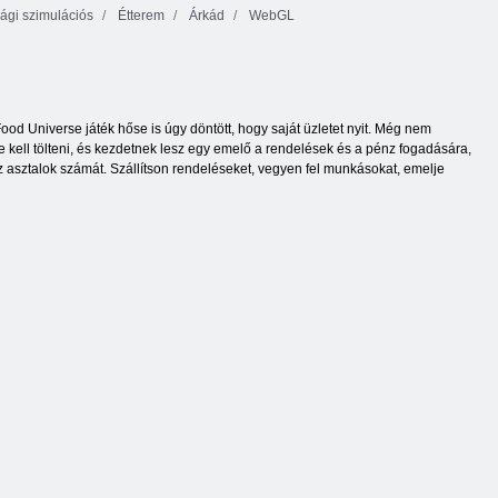
gi szimulációs
Étterem
Árkád
WebGL
od Universe játék hőse is úgy döntött, hogy saját üzletet nyit. Még nem
 kell tölteni, és kezdetnek lesz egy emelő a rendelések és a pénz fogadására,
 az asztalok számát. Szállítson rendeléseket, vegyen fel munkásokat, emelje