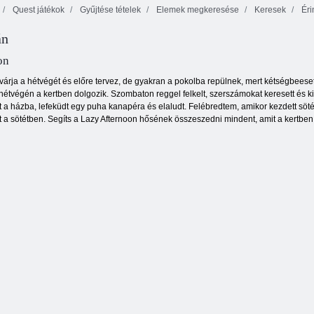
Quest játékok
Gyűjtése tételek
Elemek megkeresése
Keresek
Éri
Kerekes székkel
án
rendelkező mini
Prézino
játékok
Tűz és Víz 4
on
árja a hétvégét és előre tervez, de gyakran a pokolba repülnek, mert kétségbeese
 hétvégén a kertben dolgozik. Szombaton reggel felkelt, szerszámokat keresett és k
a házba, lefeküdt egy puha kanapéra és elaludt. Felébredtem, amikor kezdett söté
it a sötétben. Segíts a Lazy Afternoon hősének összeszedni mindent, amit a kertben