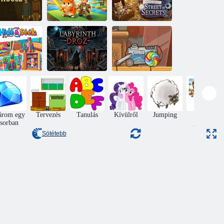
Menekülj el
furcsa lány
Keresse meg
Rejtett Tárgy A
házából
Brainrot Obbyt
titkok utcája
Keresse meg a
Bújócska
Droz labirintusa
Candy
árom egy
Tervezés
Tanulás
Kívülről
Jumping
kirakós
sorban
játékok
Sötétebb