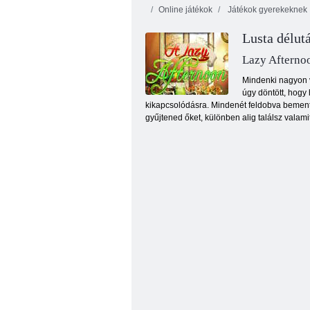
Online játékok
Játékok gyerekeknek
Lusta délut
Lazy Afterno
Mindenki nagyon v
úgy döntött, hogy
kikapcsolódásra. Mindenét feldobva bement 
Ijesztő Halloween Party
gyűjtened őket, különben alig találsz valam