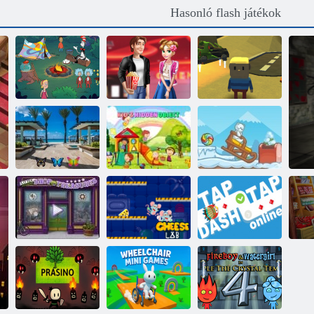
Hasonló flash játékok
A macska a
kalap sokat tud
Valentin nap a
Kogama A Case
róla! Camp ideje
mozi
Ghost ház
Keressen 100
Gyerekek rejtett
Keresse meg a
pillangót
tárgy
Candy: Winter
Koppintson a
Kis kincsek
Dash Online
üzlete
Sakklaboratórium
elemre
Kü