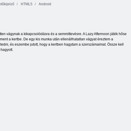
ntőkijelző
HTML5
Android
tten vágynak a kikapcsolódásra és a semmittevésre. A Lazy Afternoon játék hőse
iment a kertbe. De egy kis munka után ellenállhatatlan vágyat éreztem a
tedni, és eszembe jutott, hogy a kertben hagytam a szerszámaimat. Össze kell
 hagyott.