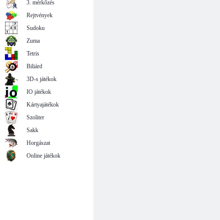
3. mérkőzés
Rejtvények
Sudoku
Zuma
Tetris
Biliárd
3D-s játékok
IO játékok
Kártyajátékok
Szoliter
Sakk
Horgászat
Online játékok