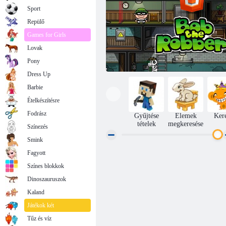
Sport
Repülő
Games for Girls
Lovak
Pony
Dress Up
Barbie
Ételkészítésre
Fodrász
Gyűjtése
Elemek
Ker
tételek
megkeresése
Színezés
Smink
Fagyott
Bob a H5 rabló
Színes blokkok
Dinoszauruszok
Kaland
Játékok két
Tűz és víz