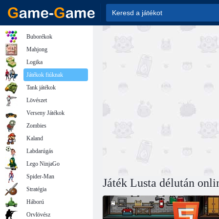
Buborékok
Mahjong
Logika
Játékok fiúknak
Tank játékok
Lövészet
Verseny Játékok
Zombies
Kaland
Labdarúgás
Lego NinjaGo
Spider-Man
Játék Lusta délután onli
Stratégia
Háború
Orvlövész