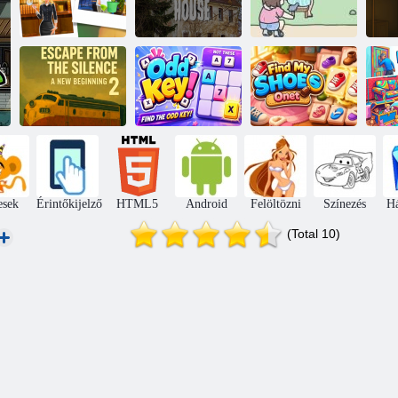
Elhagyott erdei
Keresse meg a
Nina nyomozó
ház
2. macskát
Az Escape From
The Silence 2
egy új kezdet
Odd Key!
Find My Shoes
esek
Érintőkijelző
HTML5
Android
Felöltözni
Színezés
H
(Total 10)