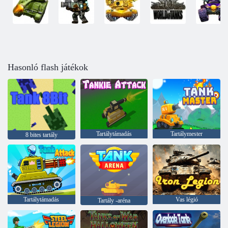
Hasonló flash játékok
Tartálytámadás
Tartálymester
8 bites tartály
Tartálytámadás
Vas légió
Tartály -aréna