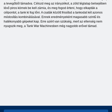
a levegőből támadva. Célozd meg az irányzékot, a zöld téglalap belsejében
lévő piros körnek be kell zárnia, és meg fogod érteni, hogy elkapták a
célpontot, a tank ki fog lőni. A csaták között frissítsd a tankodat két azonos
módosítás kombinálásával. Ennek eredményeként magasabb szintű és
hatékonyabb gépeket kap. Erre azért van szükség, mert az ellenség nem
nyugszik meg, a Tank War Machinesben még nagyobb erővel támad.