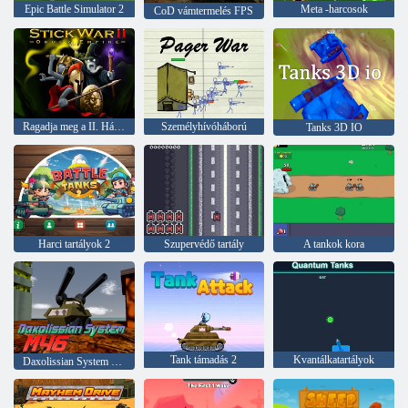
Epic Battle Simulator 2
Meta -harcosok
CoD vámtermelés FPS
Ragadja meg a II. Háborús rend birodalmát
Személyhívóháború
Tanks 3D IO
Harci tartályok 2
Szupervédő tartály
A tankok kora
Tank támadás 2
Kvantálkatartályok
Daxolissian System M46