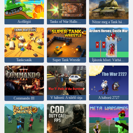
Acéllégió
Tanks of War Halloween
Nézze meg a Tank háborút
Tankcsaták
Super Tank Wrestle
Íjászok hősei: Várháború
V háború: A túlélő útja
A háború 2727
Commando III