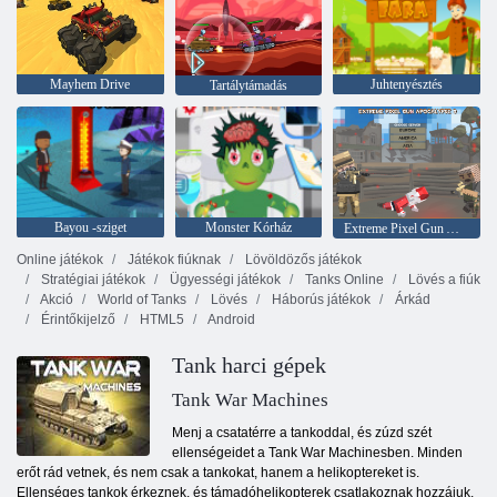
Mayhem Drive
Juhtenyésztés
Tartálytámadás
Bayou -sziget
Monster Kórház
Extreme Pixel Gun Apocalypse 3
Online játékok
Játékok fiúknak
Lövöldözős játékok
Stratégiai játékok
Ügyességi játékok
Tanks Online
Lövés a fiúk
Akció
World of Tanks
Lövés
Háborús játékok
Árkád
Érintőkijelző
HTML5
Android
Tank harci gépek
Tank War Machines
Menj a csatatérre a tankoddal, és zúzd szét
ellenségeidet a Tank War Machinesben. Minden
erőt rád vetnek, és nem csak a tankokat, hanem a helikoptereket is.
Ellenséges tankok érkeznek, és támadóhelikopterek csatlakoznak hozzájuk,