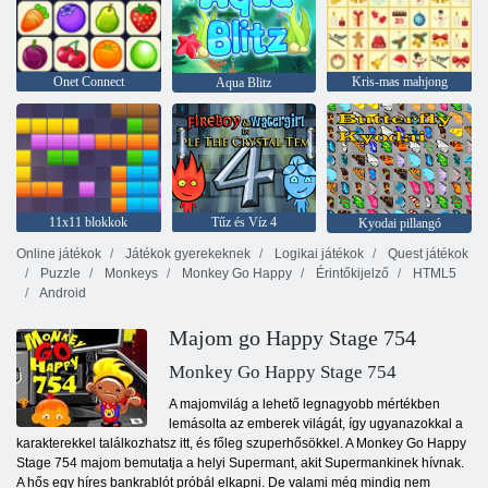
Onet Connect
Kris-mas mahjong
Aqua Blitz
11x11 blokkok
Tűz és Víz 4
Kyodai pillangó
Online játékok
Játékok gyerekeknek
Logikai játékok
Quest játékok
Puzzle
Monkeys
Monkey Go Happy
Érintőkijelző
HTML5
Android
Majom go Happy Stage 754
Monkey Go Happy Stage 754
A majomvilág a lehető legnagyobb mértékben
lemásolta az emberek világát, így ugyanazokkal a
karakterekkel találkozhatsz itt, és főleg szuperhősökkel. A Monkey Go Happy
Stage 754 majom bemutatja a helyi Supermant, akit Supermankinek hívnak.
A hős egy híres bankrablót próbál elkapni. De valami még mindig nem