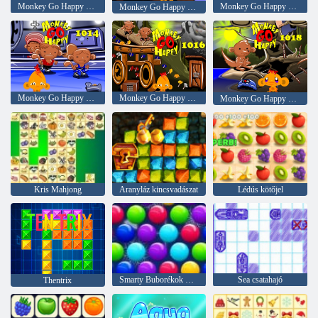
Monkey Go Happy Stage 1008
Monkey Go Happy Stage 1012
Monkey Go Happy Stage 1010
Monkey Go Happy Stage 1014
Monkey Go Happy Stage 1016
Monkey Go Happy Stage 1018
Kris Mahjong
Aranyláz kincsvadászat
Lédús kötőjel
Smarty Buborékok Xmas Edition
Sea csatahajó
Thentrix