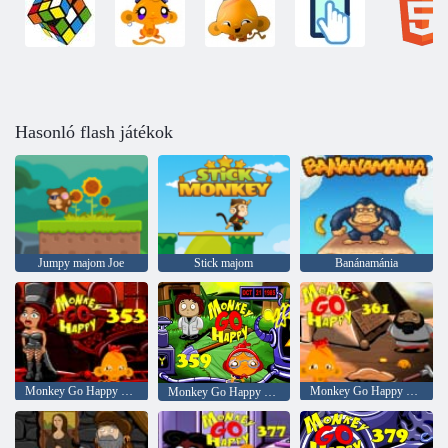
Hasonló flash játékok
Jumpy majom Joe
Stick majom
Banánamánia
Monkey Go Happy Stage 353
Monkey Go Happy Stage 361
Monkey Go Happy Stage 359