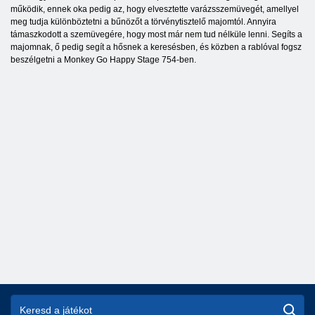
működik, ennek oka pedig az, hogy elvesztette varázsszemüvegét, amellyel
meg tudja különböztetni a bűnözőt a törvénytisztelő majomtól. Annyira
támaszkodott a szemüvegére, hogy most már nem tud nélküle lenni. Segíts a
majomnak, ő pedig segít a hősnek a keresésben, és közben a rablóval fogsz
beszélgetni a Monkey Go Happy Stage 754-ben.