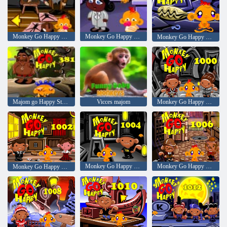
Monkey Go Happy Stage 371
Monkey Go Happy Stage 377
Monkey Go Happy Stage 379
Majom go Happy Stage 381
Vicces majom
Monkey Go Happy Stage 1000
Monkey Go Happy Stage 1004
Monkey Go Happy Stage 1006
Monkey Go Happy Stage 1002