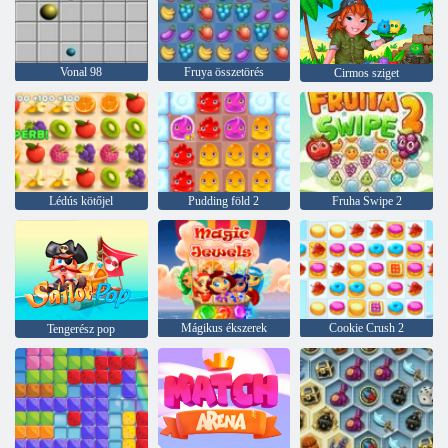
Vonal 98
Fruya összetörés
Cirmos sziget
Lédús kötőjel
Pudding föld 2
Fruha Swipe 2
Mágikus ékszerek
Cookie Crush 2
Tengerész pop