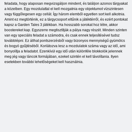
feladata, hogy alaposan megvizsgáljon mindent, és találjon azonos tárgyakat
a közelben. Egy mozdulattal el kell mozgatnia egy objektumot vízszintesen
vagy függőlegesen egy cellát. Így három elemből egyetlen sort kell alkotnia.
Amint ez megtörténik, ez a tárgycsoport eltűnik a játéktérről, és ezért pontokat
kapsz a Garden Tales 3 játékban. Ha hosszabb sorokat hoz létre, akkor
boostereket kap. Egyszerre megtisztítják a pálya nagy részét. Minden szinten
van egy speciális feladat a számodra, és csak ennek teljesítésével tudsz
továbblépni. Ez állhat pontszerzésből vagy bizonyos mennyiségű gyümölcs
és bogyó gyűjtéséből. Korlátozva lesz a mozdulatok száma vagy az idő, ami
bonyolítja a feladatot. Ezenkívül egy idő után különféle blokkolók jelennek
meg jég vagy láncok formájában, ezeket szintén el kell távolítania. Ilyen
esetekben további lehetőségeket kell használnia.