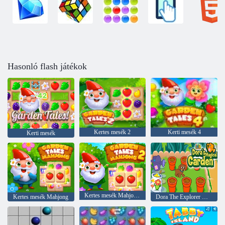
Hasonló flash játékok
Kertes mesék 2
Kerti mesék 4
Kerti mesék
Kertes mesék Mahjong 2
Kertes mesék Mahjong
Dora The Explorer Dora varázslatos kertje