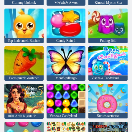
Gummy blokkok
Kincsei Mystic Sea
Mérkőzés Aréna
Top kedvencek Barátok
Candy Rain 2
Puding föld
Farm puzzle -történet
Mentő pillangó
Vissza a Candyland Sweet Riverbe
Vissza a Candyland 4 -hez: nyalóka kert
Süti összetörése
1001 Arab Nights 5: Sinbad a tengerész