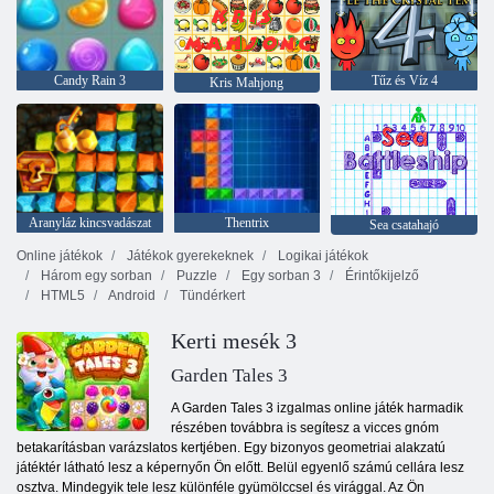
Candy Rain 3
Tűz és Víz 4
Kris Mahjong
Aranyláz kincsvadászat
Thentrix
Sea csatahajó
Online játékok
Játékok gyerekeknek
Logikai játékok
Három egy sorban
Puzzle
Egy sorban 3
Érintőkijelző
HTML5
Android
Tündérkert
Kerti mesék 3
Garden Tales 3
A Garden Tales 3 izgalmas online játék harmadik
részében továbbra is segítesz a vicces gnóm
betakarításban varázslatos kertjében. Egy bizonyos geometriai alakzatú
játéktér látható lesz a képernyőn Ön előtt. Belül egyenlő számú cellára lesz
osztva. Mindegyik tele lesz különféle gyümölccsel és virággal. Az Ön