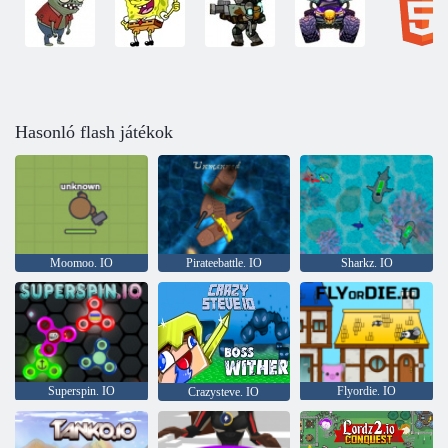
Hasonló flash játékok
Moomoo. IO
Pirateebattle. IO
Sharkz. IO
Superspin. IO
Flyordie. IO
Crazysteve. IO