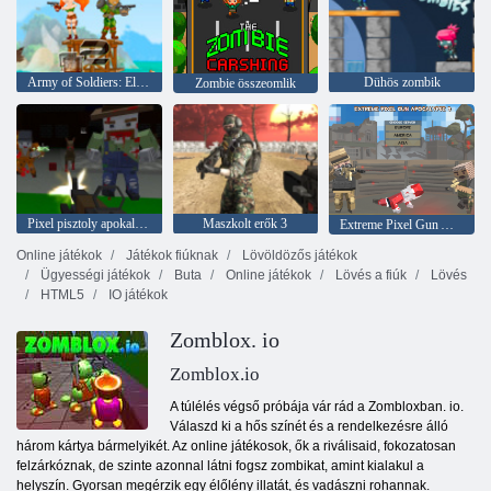
Army of Soldiers: Ellenállás
Dühös zombik
Zombie összeomlik
Pixel pisztoly apokalipszis 6
Maszkolt erők 3
Extreme Pixel Gun Apocalypse 3
Online játékok
Játékok fiúknak
Lövöldözős játékok
Ügyességi játékok
Buta
Online játékok
Lövés a fiúk
Lövés
HTML5
IO játékok
Zomblox. io
Zomblox.io
A túlélés végső próbája vár rád a Zombloxban. io.
Válaszd ki a hős színét és a rendelkezésre álló
három kártya bármelyikét. Az online játékosok, ők a riválisaid, fokozatosan
felzárkóznak, de szinte azonnal látni fogsz zombikat, amint kialakul a
helyszín. Gyorsan megérzik egy élőlény illatát, és vadászni rohannak.