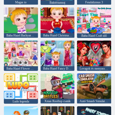
Magas io
Feudalizmus 3
Baktériumraj
Baba Hazel Backyard párt
Baba Hazel Christmas Time
Baba Hazel Craft idő
Baba Hazel Flower Girl
Baba Hazel Fancy Dress
Lovagok és menyasszonyok
Xmas Rooftop csaták
Autó Smash Simulator Crash & Tune
Ludo legenda