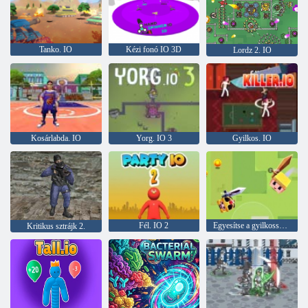
Tanko. IO
Kézi fonó IO 3D
Lordz 2. IO
Kosárlabda. IO
Yorg. IO 3
Gyilkos. IO
Fél. IO 2
Egyesítse a gyilkosságot
Kritikus sztrájk 2.