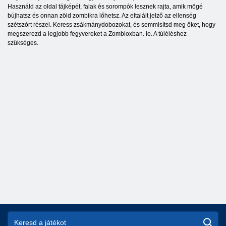
Használd az oldal tájképét, falak és sorompók lesznek rajta, amik mögé
bújhatsz és onnan zöld zombikra lőhetsz. Az eltalált jelző az ellenség
szétszórt részei. Keress zsákmánydobozokat, és semmisítsd meg őket, hogy
megszerezd a legjobb fegyvereket a Zombloxban. io. A túléléshez
szükséges.