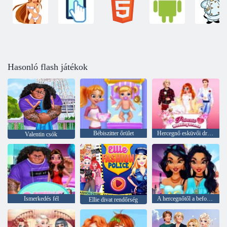
Hasonló flash játékok
Bébiszitter őrület
Hercegnő esküvői dráma
Valentin csók
Ismerkedés fél
A hercegnőtől a befolyásolóig
Ellie divat rendőrség