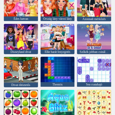
Édes hatvan
Ország lány városi lány
Azonnali mérkőzés
Disneyland divat
Ellie barát fenyegetés
Szőkék jobban csinálják
Thentrix
Sea csatahajó
Divat öltöztetős