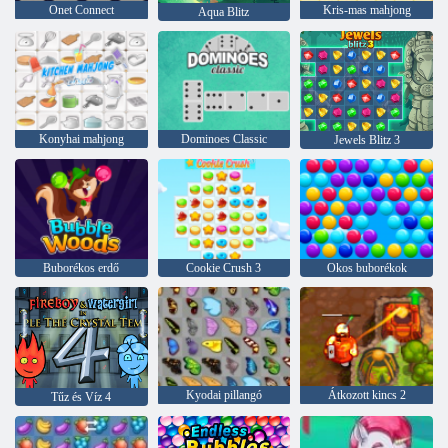
Onet Connect
Kris-mas mahjong
Aqua Blitz
Konyhai mahjong
Dominoes Classic
Jewels Blitz 3
Buborékos erdő
Cookie Crush 3
Okos buborékok
Kyodai pillangó
Átkozott kincs 2
Tűz és Víz 4