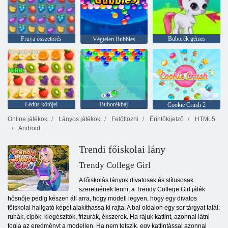
Fruya összetörés
Buborék gémes
Végtelen Bubbles
Lédús kötőjel
Buborékbáj
Cookie Crush 2
Online játékok
Lányos játékok
Felöltözni
Érintőkijelző
HTML5
Android
Trendi főiskolai lány
Trendy College Girl
A főiskolás lányok divatosak és stílusosak
szeretnének lenni, a Trendy College Girl játék
hősnője pedig készen áll arra, hogy modell legyen, hogy egy divatos
főiskolai hallgató képét alakíthassa ki rajta. A bal oldalon egy sor tárgyat talál:
ruhák, cipők, kiegészítők, frizurák, ékszerek. Ha rájuk kattint, azonnal látni
fogja az eredményt a modellen. Ha nem tetszik, egy kattintással azonnal