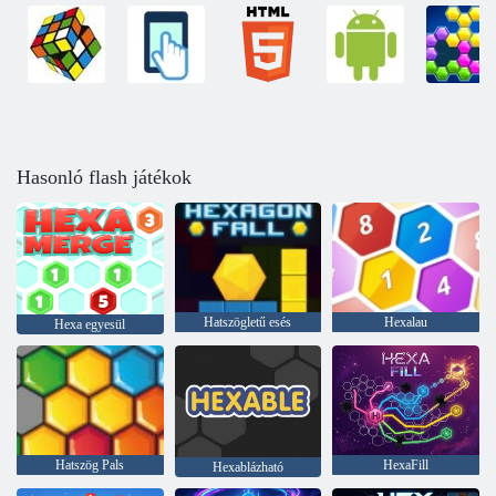
Hasonló flash játékok
Hatszögletű esés
Hexalau
Hexa egyesül
Hatszög Pals
HexaFill
Hexablázható