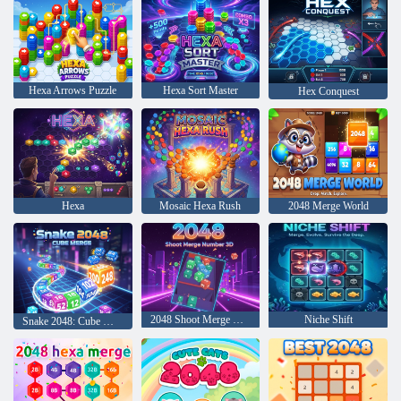
Hexa Arrows Puzzle
Hexa Sort Master
Hex Conquest
Hexa
Mosaic Hexa Rush
2048 Merge World
2048 Shoot Merge Number 3D
Niche Shift
Snake 2048: Cube Merge