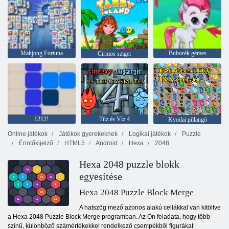
Mahjong Fortuna
Buborék gémes
Cirmos sziget
1212!
Tűz és Víz 4
Kyodai pillangó
Online játékok
Játékok gyerekeknek
Logikai játékok
Puzzle
Érintőkijelző
HTML5
Android
Hexa
2048
Hexa 2048 puzzle blokk
egyesítése
Hexa 2048 Puzzle Block Merge
A hatszög mező azonos alakú cellákkal van kitöltve
a Hexa 2048 Puzzle Block Merge programban. Az Ön feladata, hogy több
színű, különböző számértékekkel rendelkező csempékből figurákat