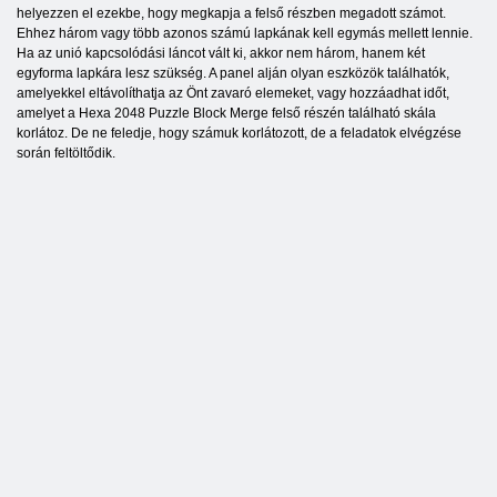
helyezzen el ezekbe, hogy megkapja a felső részben megadott számot.
Ehhez három vagy több azonos számú lapkának kell egymás mellett lennie.
Ha az unió kapcsolódási láncot vált ki, akkor nem három, hanem két
egyforma lapkára lesz szükség. A panel alján olyan eszközök találhatók,
amelyekkel eltávolíthatja az Önt zavaró elemeket, vagy hozzáadhat időt,
amelyet a Hexa 2048 Puzzle Block Merge felső részén található skála
korlátoz. De ne feledje, hogy számuk korlátozott, de a feladatok elvégzése
során feltöltődik.