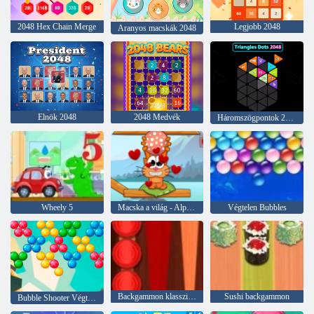
2048 Hex Chain Merge
Legjobb 2048
Aranyos macskák 2048
Elnök 2048
2048 Medvék
Háromszögpontok 2048
Wheely 5
Macska a világ - Alpine Lakes
Végtelen Bubbles
Backgammon klasszikus
Sushi backgammon
Bubble Shooter Végtelen