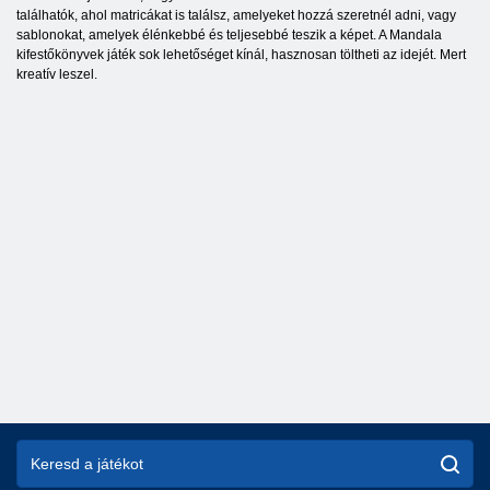
találhatók, ahol matricákat is találsz, amelyeket hozzá szeretnél adni, vagy
sablonokat, amelyek élénkebbé és teljesebbé teszik a képet. A Mandala
kifestőkönyvek játék sok lehetőséget kínál, hasznosan töltheti az idejét. Mert
kreatív leszel.