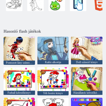
Hasonló flash játékok
Kalóz alkotója
Doll színező könyv
Pontozott lány színező könyv
Futball kifestőkönyv
Háziállatok kifestőkönyv
Téli festési könyv