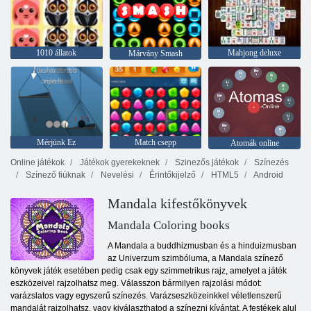
1010 állatok
Mahjong deluxe
Márvány Smash
Mérjünk Ez
Match csepp
Atomák online
Online játékok
Játékok gyerekeknek
Szinezős játékok
Színezés
Színező fiúknak
Nevelési
Érintőkijelző
HTML5
Android
Mandala kifestőkönyvek
Mandala Coloring books
A Mandala a buddhizmusban és a hinduizmusban
az Univerzum szimbóluma, a Mandala színező
könyvek játék esetében pedig csak egy szimmetrikus rajz, amelyet a játék
eszközeivel rajzolhatsz meg. Válasszon bármilyen rajzolási módot:
varázslatos vagy egyszerű színezés. Varázseszközeinkkel véletlenszerű
mandalát rajzolhatsz, vagy kiválaszthatod a színezni kívántat. A festékek alul