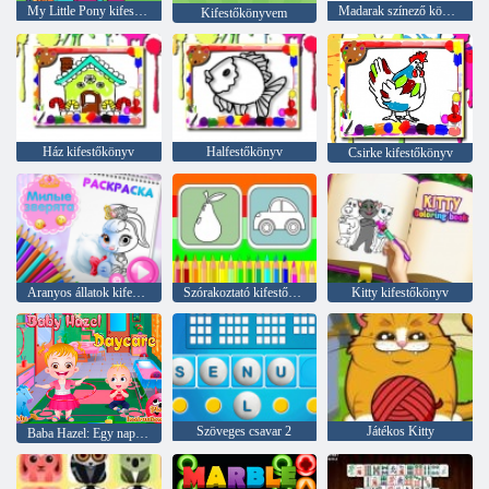
My Little Pony kifestőkönyv
Madarak színező könyv
Kifestőkönyvem
Ház kifestőkönyv
Halfestőkönyv
Csirke kifestőkönyv
Aranyos állatok kifestőkönyv
Szórakoztató kifestőkönyv
Kitty kifestőkönyv
Szöveges csavar 2
Játékos Kitty
Baba Hazel: Egy nap az óvodában