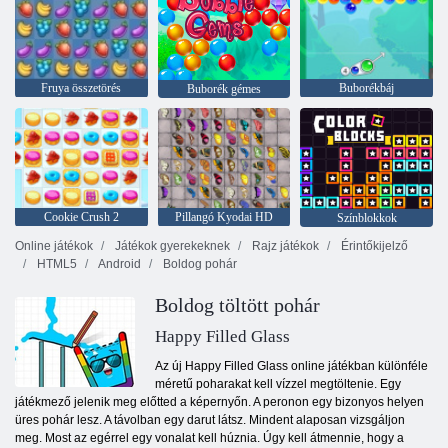
Fruya összetörés
Buborékbáj
Buborék gémes
Cookie Crush 2
Pillangó Kyodai HD
Színblokkok
Online játékok
Játékok gyerekeknek
Rajz játékok
Érintőkijelző
HTML5
Android
Boldog pohár
Boldog töltött pohár
Happy Filled Glass
Az új Happy Filled Glass online játékban különféle
méretű poharakat kell vízzel megtöltenie. Egy
játékmező jelenik meg előtted a képernyőn. A peronon egy bizonyos helyen
üres pohár lesz. A távolban egy darut látsz. Mindent alaposan vizsgáljon
meg. Most az egérrel egy vonalat kell húznia. Úgy kell átmennie, hogy a