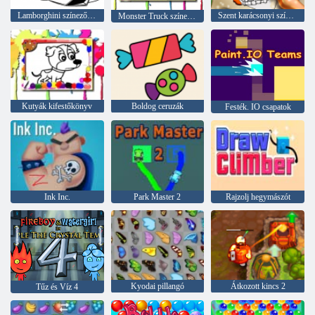
Lamborghini színező könyv
Szent karácsonyi színezés
Monster Truck színező könyv
Kutyák kifestőkönyv
Boldog ceruzák
Festék. IO csapatok
Ink Inc.
Park Master 2
Rajzolj hegymászót
Kyodai pillangó
Átkozott kincs 2
Tűz és Víz 4