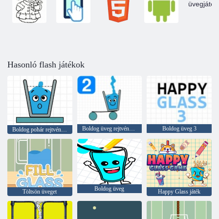
Hasonló flash játékok
Boldog üveg rejtvények 2
Boldog üveg 3
Boldog pohár rejtvények
Boldog üveg
Töltsön üveget
Happy Glass játék