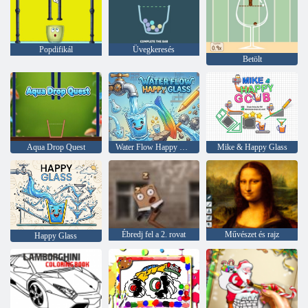
Popdifikál
Üvegkeresés
Betölt
Aqua Drop Quest
Water Flow Happy Glass
Mike & Happy Glass
Ébredj fel a 2. rovat
Művészet és rajz
Happy Glass