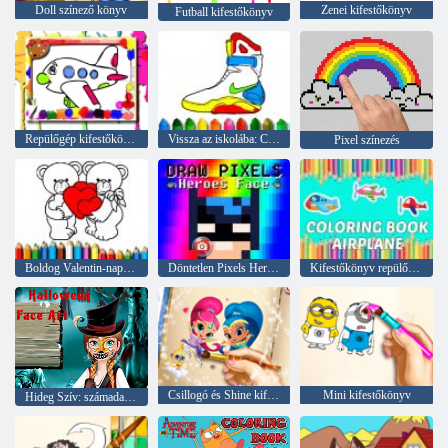
Doll színező könyv
Zenei kifestőkönyv
Futball kifestőkönyv
Repülőgép kifestőkönyv
Vissza az iskolába: Cipőfestés
Pixel színezés
Boldog Valentin-nap színezés
Döntetlen Pixels Heroes Face
Kifestőkönyv repülőgép
Csillogó és Shine kifestőkönyv
Mini kifestőkönyv
Hideg Szív: számadatokat Anna arcán a Halloween