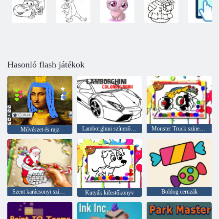
Hasonló flash játékok
Lamborghini színező könyv
Monster Truck színező könyv
Művészet és rajz
Szent karácsonyi színezés
Boldog ceruzák
Kutyák kifestőkönyv