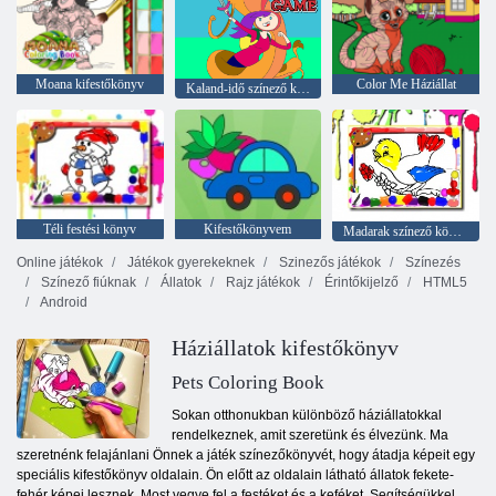
Moana kifestőkönyv
Color Me Háziállat
Kaland-idő színező könyv
Téli festési könyv
Kifestőkönyvem
Madarak színező könyv
Online játékok
Játékok gyerekeknek
Szinezős játékok
Színezés
Színező fiúknak
Állatok
Rajz játékok
Érintőkijelző
HTML5
Android
Háziállatok kifestőkönyv
Pets Coloring Book
Sokan otthonukban különböző háziállatokkal
rendelkeznek, amit szeretünk és élvezünk. Ma
szeretnénk felajánlani Önnek a játék színezőkönyvét, hogy átadja képeit egy
speciális kifestőkönyv oldalain. Ön előtt az oldalain látható állatok fekete-
fehér képei lesznek. Most vegye fel a festéket és a keféket. Segítségükkel