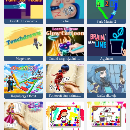
Festék. IO csapatok
Ink Inc.
Park Master 2
Megérintett
Tanuld meg rajzolni a Glow Cartoon-t
Agyhúzó
Pontozott lány színező könyv
Kalóz alkotója
Rajzolj egy Obbyt