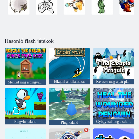
Hasonló flash játékok
Elkapni a hullámokat
Keresse meg a pár pingvint
Mentsd meg a pingvincsibéket a ketrecből
Pingvin kaland
Gyógyítsd meg a sebesült pingvint
Ping kaland