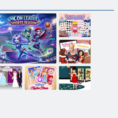
Queenka Avatar:
Hozz létre egy
karaktert
InstaGirls
karácsonyi
öltöztetős
Nővérek együtt
Cutie lány
sküvői ruha
Hold Liga sportszezon
örökre
öltöztetős