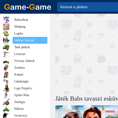
Buborékok
Mahjong
Logika
Játékok fiúknak
Tank játékok
Lövészet
Verseny Játékok
Zombies
Kaland
Labdarúgás
Lego NinjaGo
Spider-Man
Játék Babs tavaszi esküv
Stratégia
Háború
Orvlövész