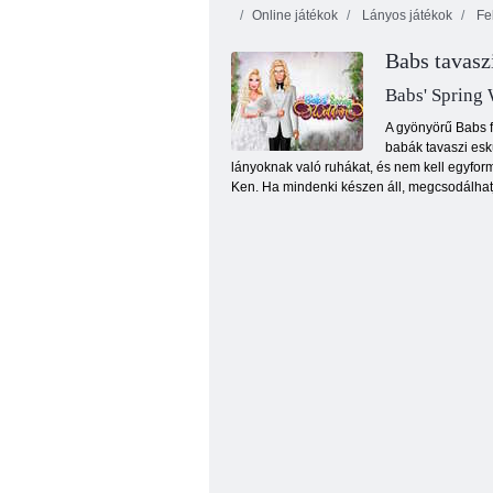
Online játékok
Lányos játékok
Fel
Babs tavasz
Babs' Spring
A gyönyörű Babs f
babák tavaszi esk
lányoknak való ruhákat, és nem kell egyformá
K-pop stylist: Idol Girls
Ken. Ha mindenki készen áll, megcsodálhat