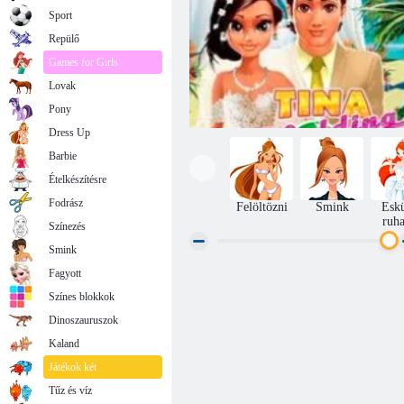
Sport
Repülő
Games for Girls
Lovak
Pony
Dress Up
Barbie
Ételkészítésre
Fodrász
Felöltözni
Smink
Esk
ruha
Színezés
Smink
Fagyott
Tina esküvő
Színes blokkok
Dinoszauruszok
Kaland
Játékok két
Tűz és víz