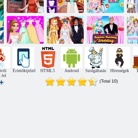
Hercegnő
Lányos kínai
Fashion Studio
szemét a ruha
esküvő
esküvői ruha 2
partija
me
Esküvői
Véletlenszerű
Es
Esküvői Szalon
ruhatervező
Esküvő
üvői
Érintőkijelző
HTML5
Android
Szolgáltatás
Hírességek
T
 fel
(Total 10)