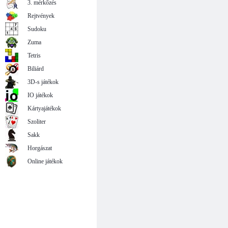
3. mérkőzés
Rejtvények
Sudoku
Zuma
Tetris
Biliárd
3D-s játékok
IO játékok
Kártyajátékok
Szoliter
Sakk
Horgászat
Online játékok