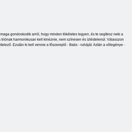
aga gondoskodik arról, hogy minden tökéletes legyen, és te segítesz neki a
a triónak harmonikusan kell kinéznie, nem színesen és ízléstelenül. Válasszon
elező. Ezután ki kell vennie a főszereplő - Babs - ruháját. Aztán a vőlegénye -