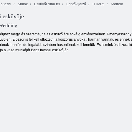
öltözni
Smink
Esküvői ruha fel
Érintőkijelző
HTML5
Android
i esküvője
Pixie szauna
Prom királynő
flörtöl
öltöztetős
Thentrix
 Wedding
érjhez megy, és szeretné, ha az esküvőjére sokáig emlékeznének. A menyasszony m
üvőjén. Először is fel kell öltöztetni a koszorúslányokat, hárman vannak, és ennek 
nak lenniük, de legalább színben hasonlónak kell lenniük. Esti smink és frizura köt
ja a keze munkáját Babs tavaszi esküvőjén.