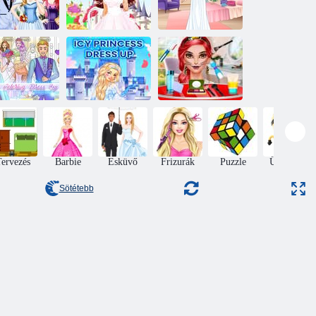
Ki lesz a
Esküvő a
nyasszony 2
kastélyban
Modell esküvő
küvői színező
Ice Princess
öltöztetős
öltöztetős
Arcfesték Party
ervezés
Barbie
Esküvő
Frizurák
Puzzle
Ügyesség
Sötétebb