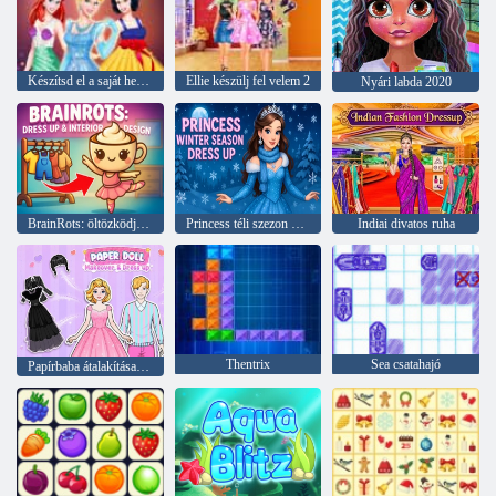
Készítsd el a saját hercegnődet
Ellie készülj fel velem 2
Nyári labda 2020
BrainRots: öltözködjön és belsőépítészet
Princess téli szezon öltöztetős
Indiai divatos ruha
Thentrix
Sea csatahajó
Papírbaba átalakítása és öltöztetése