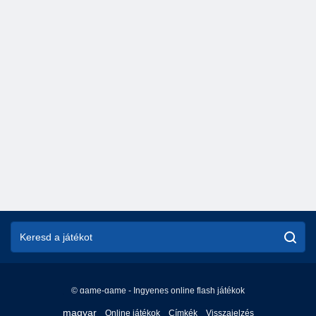
© game-game - Ingyenes online flash játékok
English
magyar
Online játékok
Címkék
Visszajelzés