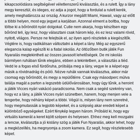
kikapcsolódásra segítségével véletlenszerű kiválasztás, és a rulett. Így a lány
megy keresztül, és ideges, ez adja a jogot, hogy a fordulat a rulett kerék,
amely meghatározza az ország. A kurzor megállt Miami, Hawaii, vagy az előtt
a többi helyen, most egy jegyet a karjában. Azonnal elment a boltba, hogy
töltse ki a bőröndöt nyári dolgokat. Cutie nem akarja, hogy készítsen egy
bőrönd teli, így lesz, hogy választani csak három kép, és ez lesz valami rövid,
nyitott, világos. Persze ne felejtsük el, az ilyen apró részletek a kiegészítők.
Végtére is, hogy radikálisan változtatni a képet a lány. Még az egyszerű
elegancia kalap egészíti ki a fiatal iskolás. Az öltözőben butik játék Fun
Nyaralás megtekintheti az összes javasolt lehetőségek. De mi iskolás
bármilyen ruhában tűnik elegáns, ebben a tekintetben, a választás a tiéd.
Vedd le a fogas első fürdőruha, próbálja meg a lány, vegye le a képet egy
másik a rövidnadrág és póló. Nézve ruhák vannak kiválasztva, akkor már
csomag egy bőröndöt, és megy a repülőtérre. Csak egy másodperc múlva
találja magát a parton a legszebb üdülővárosában, hogy úgy tűnik, a heroint
a játék Vicces nyári vakáció paradicsoma. Nem csak a segéd szekrény van,
hogy ez a lány, a játék Vicces nyári szünetben, hanem, hogy menjen vele a
tengerbe, hogy néhány képet a többi. Végül is, milyen lány nem szeretné,
hogy megmutassák a legjobb képeket, és a szépség akar eredeti képet a
különböző egységeket. Ezért fénykép legyen három. Próbáld ki, hogy egy
virtuális kamerát a keret kijött szépen és helyesen. Ehhez meg kell mozgatni
a lencse, kiválasztja a jó kislány szög a játék Fun Nyaralás, akkor lehet, hogy
a megközelítés, ha megnyomja a zoom kamera. Ez segít, hogy részletesebb
képet.