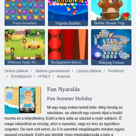
Fruya összetörés
Bubble Shooter Végtelen
Végtelen Bubbles
Delicious Emily Home Sweet Home
Backgammon klasszikus
Mahjong Fortuna
Online játékok
Játékok gyerekeknek
Lányos játékok
Felöltözni
Érintőkijelző
HTML5
Android
Fun Nyaralás
Fun Summer Holiday
Mi egy nagy évben tartott bébi. Még mindig az
iskolában, de sikerült egy csomó díjat a kiváló
munka és a teljesítmény. Ezért a lány adta az utazást a nyári vakáció. Ő
maga választhat az ország, ahol a nyaralás, vagy ez lesz az egzotikus
szigeten. De nem volt sehol, és ő is szeretné meglátogatni minden egyes
javasolt országok. Ezért úgy döntött, hogy meghatározzák a hely a