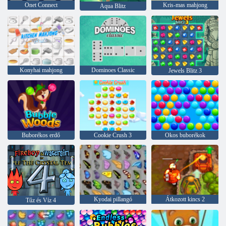
Onet Connect
Kris-mas mahjong
Aqua Blitz
Konyhai mahjong
Dominoes Classic
Jewels Blitz 3
Buborékos erdő
Cookie Crush 3
Okos buborékok
Kyodai pillangó
Átkozott kincs 2
Tűz és Víz 4