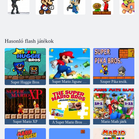
Hasonló flash játékok
Super Mario Jigsaw Puzzle: 2. évad
Szuper Pika tesók.
Super Huggie Bros
Super Mario XP
Mario Math játék
A Super Mario Bros kirakós játék