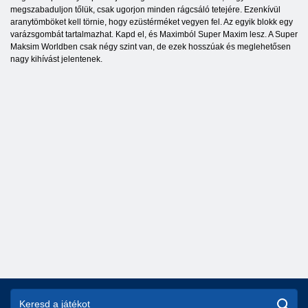
megszabaduljon tőlük, csak ugorjon minden rágcsáló tetejére. Ezenkívül
aranytömböket kell törnie, hogy ezüstérméket vegyen fel. Az egyik blokk egy
varázsgombát tartalmazhat. Kapd el, és Maximból Super Maxim lesz. A Super
Maksim Worldben csak négy szint van, de ezek hosszúak és meglehetősen
nagy kihívást jelentenek.