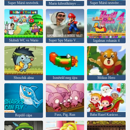
Super Márió testvérek.
Super Márió testvérek. Wonder v. 2
Mario kifestőkönyv gyerekeknek
Skibidi WC vs Wario
Super Spy Mario VS Skibidi WC
Izgalmas rohanás 4
Sboschik alma
Ismételd meg újra
Mókus Hero
Fuss, Pig, Run
Baba Hazel Karácsonyi meglepetés
Repülő cápa