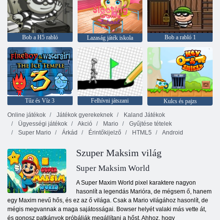
Bob a H5 rabló
Bob a rabló 1
Lazaság játék iskola
Tűz és Víz 3
Felhívni játszani
Kulcs és pajzs
Online játékok
Játékok gyerekeknek
Kaland Játékok
Ügyességi játékok
Akció
Mario
Gyűjtése tételek
Super Mario
Árkád
Érintőkijelző
HTML5
Android
Szuper Maksim világ
Super Maksim World
A Super Maxim World pixel karaktere nagyon
hasonlít a legendás Marióra, de mégsem ő, hanem
egy Maxim nevű hős, és ez az ő világa. Csak a Mario világához hasonlít, de
mégis megvannak a maga sajátosságai. Bowser helyét valaki más vette át,
és gonosz patkányok próbálják megállítani a hőst. Ahhoz, hogy