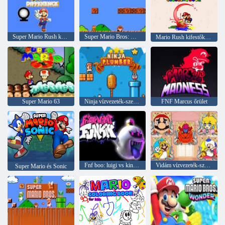
Super Mario Rush különbség
Super Mario Bros: Két játékos hack
Mario Rush kifestőkönyv
Super Mario 63
Ninja vízvezeték-szerelő
FNF Marcus őrület
Fnf boo: luigi vs kingboo
Vidám vízvezeték-szerelő színezés
Super Mario és Sonic