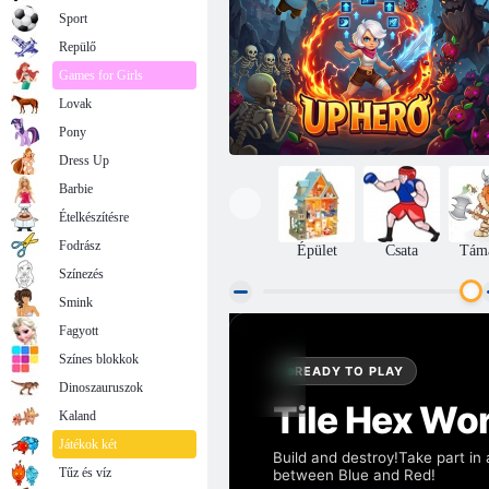
Sport
Repülő
Games for Girls
Lovak
Pony
Dress Up
Barbie
Ételkészítésre
Fodrász
Épület
Csata
Tám
Színezés
Smink
Fagyott
Fel Hero
Színes blokkok
Dinoszauruszok
Kaland
Játékok két
Tűz és víz