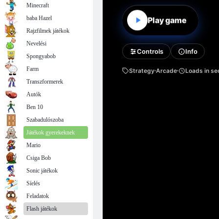
Minecraft
baba Hazel
Rajzfilmek játékok
Nevelési
Spongyabob
Farm
Transzformerek
Autók
Ben 10
Szabadulószoba
Játékok gyerekeknek
Mario
Csiga Bob
Sonic játékok
Síelés
Feladatok
Flash játékok