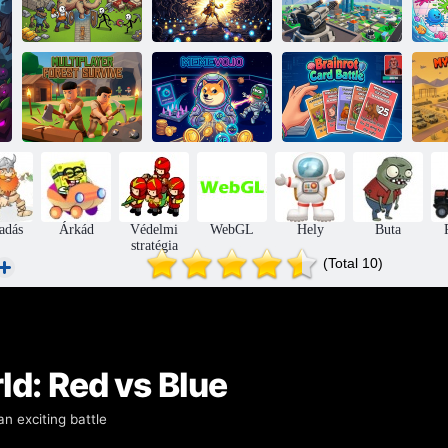
Skyline Siege
Bed Wars
Suryaveer
City légvédelem
Multiplayer
Brainrot
Forest Survive
Memevo. io
kártyacsata
ha
adás
Árkád
Védelmi
WebGL
Hely
Buta
stratégia
(Total 10)