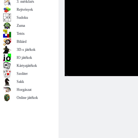
3. mérkőzés
Rejtvények
Sudoku
Zuma
Tetris
Biliárd
3D-s játékok
IO játékok
Kártyajátékok
Szoliter
Sakk
Horgászat
Online játékok