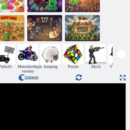
Splatcha!
Loot Hero
Miau vs Doge
Az én
Banners of War
dseregbázisom
Evo Pit
Last Stand
Parkoló
Motorkerékpár
Jumping
Puzzle
Akció
Védelme a
verseny
vár
Sötétebb