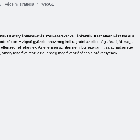
Védelmi stratégia
WebGL
ak H6etary épületeket és szerkezeteket kell építeniük. Kezdetben készítse el a
 érdekében. A végső győzelemhez meg kell ragadni az ellenség zászlóját. Vágja
z ellenségnél lehetnek. Az ellenség szintén nem fog lepattanni, saját hadserege
ára, amely lehetővé teszi az ellenség megtévesztését és a székhelyének