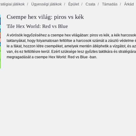
ratégiai játékok
Ügyességi játékok
Épület
Csata
Támadás
Árkád
Csempe hex világ: piros vs kék
Építs
VoxelCraft
felhőkarcolót!
Város Defender
Tile Hex World: Red vs Blue
A vörösök legyőzéséhez a csempe hex világában: piros vs kék, a kék harcosokn
laktanyákat, hogy folyamatosan feltöltse a harcosok számát a zászló védelme
le a fákat, hozzon létre csempéket, amelyek mentén átléphetik a vízgátot, és a
van, és ez feltöltésre kerül. Ezért szüksége lesz győztes taktikára és stratégi
megragadását a csempe Hex World: Red vs Blue -ban.