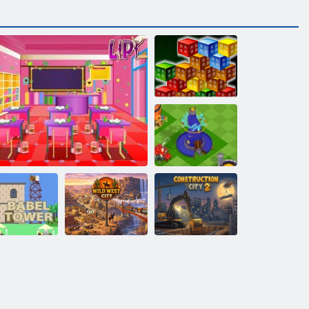
Többrétegű
Challenge
Városépítési
szimulátor
Wild West City:
Építőipari város
ábel torony
Kids osztályterem díszítése
Building Sim
2