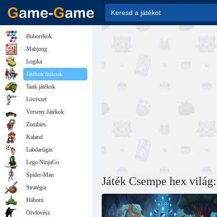
Buborékok
Mahjong
Logika
Játékok fiúknak
Tank játékok
Lövészet
Verseny Játékok
Zombies
Kaland
Labdarúgás
Lego NinjaGo
Spider-Man
Játék Csempe hex világ: 
Stratégia
Háború
Orvlövész