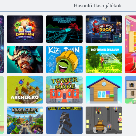
Hasonló flash játékok
Card Clash:
Neon Tank
Impostor Duck
Battle Arena
Aréna
Online
Vikingek:
Fort Épület
Klánok háborúja
Kizi város
Szimulátor
Íjász. ro
Torony Márka
Építsen otthont
B