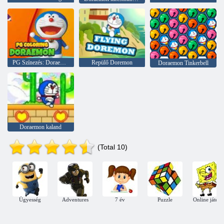
PG Színezés: Doraemon
Repülő Doremon
Doraemon Tinkerbell
Doraemon kaland
(Total 10)
Ügyesség
Adventures
7 év
Puzzle
Online játék