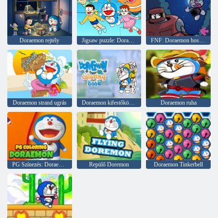
Doraemon rejtély
Jigsaw puzzle: Doraemon repül
FNF: Doraemon hosszú napja
Doraemon strand ugrás
Doraemon kifestőkönyv
Doraemon ruha
PG Színezés: Doraemon
Repülő Doremon
Doraemon Tinkerbell