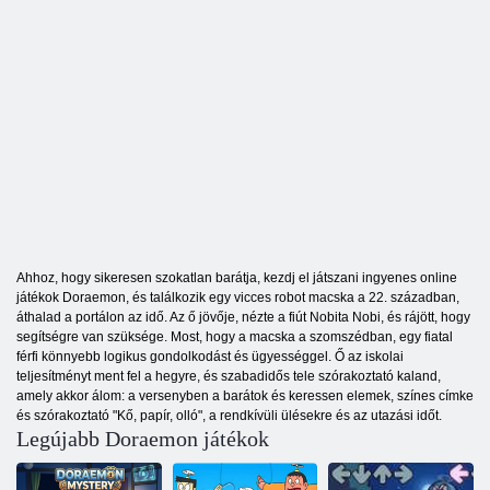
Ahhoz, hogy sikeresen szokatlan barátja, kezdj el játszani ingyenes online
játékok Doraemon, és találkozik egy vicces robot macska a 22. században,
áthalad a portálon az idő. Az ő jövője, nézte a fiút Nobita Nobi, és rájött, hogy
segítségre van szüksége. Most, hogy a macska a szomszédban, egy fiatal
férfi könnyebb logikus gondolkodást és ügyességgel. Ő az iskolai
teljesítményt ment fel a hegyre, és szabadidős tele szórakoztató kaland,
amely akkor álom: a versenyben a barátok és keressen elemek, színes címke
és szórakoztató "Kő, papír, olló", a rendkívüli ülésekre és az utazási időt.
Legújabb Doraemon játékok