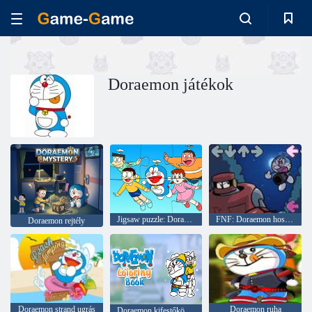
Doraemon játékok
Jigsaw puzzle: Doraemon repül
FNF: Doraemon hosszú napja
Doraemon rejtély
Doraemon strand ugrás
Doraemon ruha
Doraemon kifestőkönyv