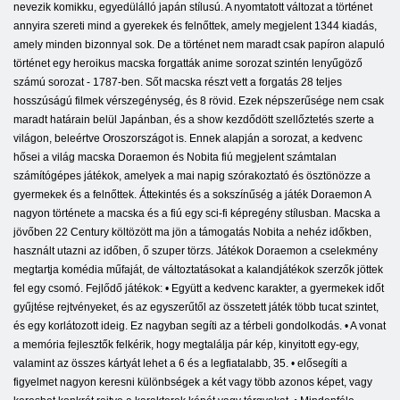
nevezik komikku, egyedülálló japán stílusú. A nyomtatott változat a történet
annyira szereti mind a gyerekek és felnőttek, amely megjelent 1344 kiadás,
amely minden bizonnyal sok. De a történet nem maradt csak papíron alapuló
történet egy heroikus macska forgatták anime sorozat szintén lenyűgöző
számú sorozat - 1787-ben. Sőt macska részt vett a forgatás 28 teljes
hosszúságú filmek vérszegénység, és 8 rövid. Ezek népszerűsége nem csak
maradt határain belül Japánban, és a show kezdődött szellőztetés szerte a
világon, beleértve Oroszországot is. Ennek alapján a sorozat, a kedvenc
hősei a világ macska Doraemon és Nobita fiú megjelent számtalan
számítógépes játékok, amelyek a mai napig szórakoztató és ösztönözze a
gyermekek és a felnőttek. Áttekintés és a sokszínűség a játék Doraemon A
nagyon története a macska és a fiú egy sci-fi képregény stílusban. Macska a
jövőben 22 Century költözött ma jön a támogatás Nobita a nehéz időkben,
használt utazni az időben, ő szuper törzs. Játékok Doraemon a cselekmény
megtartja komédia műfaját, de változtatásokat a kalandjátékok szerzők jöttek
fel egy csomó. Fejlődő játékok: • Együtt a kedvenc karakter, a gyermekek időt
gyűjtése rejtvényeket, és az egyszerűtől az összetett játék több tucat szintet,
és egy korlátozott ideig. Ez nagyban segíti az a térbeli gondolkodás. • A vonat
a memória fejlesztők felkérik, hogy megtalálja pár kép, kinyitott egy-egy,
valamint az összes kártyát lehet a 6 és a legfiatalabb, 35. • elősegíti a
figyelmet nagyon keresni különbségek a két vagy több azonos képet, vagy