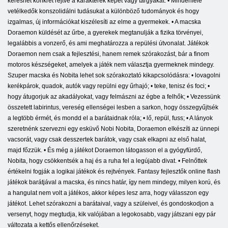
kereshet konkrét rejtve a karakterek képét vagy tárgyakat. • Mindenféle
vetélkedők konszolidálni tudásukat a különböző tudományok és hogy
izgalmas, új információkat kiszélesíti az elme a gyermekek. • A macska
Doraemon küldését az űrbe, a gyerekek megtanulják a fizika törvényei,
legalábbis a vonzerő, és ami meghatározza a repülési útvonalat. Játékok
Doraemon nem csak a fejlesztési, hanem remek szórakozást, bár a finom
motoros készségeket, amelyek a játék nem választja gyermeknek mindegy.
Szuper macska és Nobita lehet sok szórakoztató kikapcsolódásra: • lovagolni
kerékpárok, quadok, autók vagy repülni egy űrhajó; • teke, tenisz és foci; •
hogy átugorjuk az akadályokat, vagy felmászni az égbe a felhők; • Vezessünk
összetett labirintus, vereség ellenségei lesben a sarkon, hogy összegyűjtsék
a legtöbb érmét, és mondd el a barátaidnak róla; • lő, repül, fuss; • A lányok
szeretnénk szervezni egy esküvő Nobi Nobita, Doraemon elkészíti az ünnepi
vacsorát, vagy csak desszertek barátok, vagy csak elkapni az első halat,
majd főzzük. • És még a játékot Doraemon látogasson el a gyógyfürdő,
Nobita, hogy csökkentsék a haj és a ruha fel a legújabb divat. • Felnőttek
értékelni fogják a logikai játékok és rejtvények. Fantasy fejlesztők online flash
játékok barátjával a macska, és nincs határ, így nem mindegy, milyen korú, és
a hangulat nem volt a játékos, akkor képes lesz arra, hogy válasszon egy
játékot. Lehet szórakozni a barátaival, vagy a szüleivel, és gondoskodjon a
versenyt, hogy megtudja, kik valójában a legokosabb, vagy játszani egy pár
változata a kettős ellenőrzéseket.