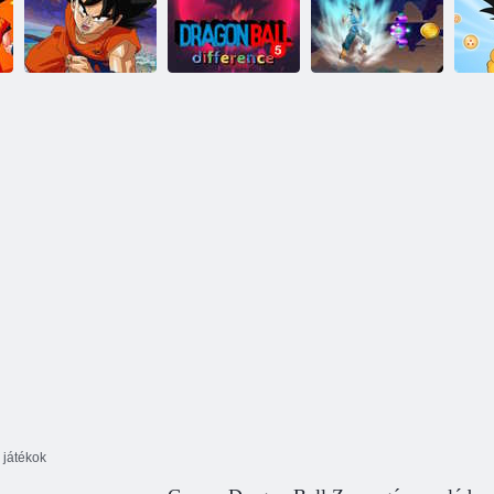
A hiperbolikus
Sárkánygolyó
Sárkánygolyó
trivia kamra
nova robbant
trivia showdown
Sárkánygolyó
Dragon Ball 5
kincsvadász
különbség
Saiyan Battle 2D
Sá
 játékok