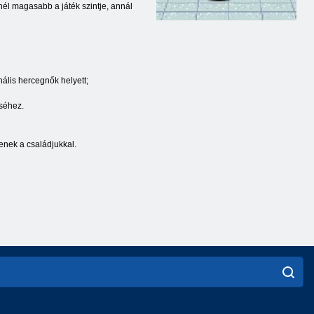
inél magasabb a játék szintje, annál
nális hercegnők helyett;
éséhez.
tenek a családjukkal.