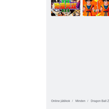
Dragon Ball Z
Ultimate Battle
Super Stickman
22
sárkány
Dragon Ball Z
Comic Stars
epikus
Fighting 3. 2
különbség
Online játékok
Minden
Dragon Ball Z