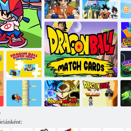
Dragonball Z
Öltöztesd fel
Dragon Ball
Dragon Ball
Super 7
szuper puzzle
Saiyan Battle 2D
különbség
S
Dragon Ball
szuperhős
me
f vs goku
kirakós játék
)
óriánként:
Dragon Ball
Dragonball Z
Sárkánylabda
D
Korin torony
rejtvények
DragonBall meccskártyák
ugrás