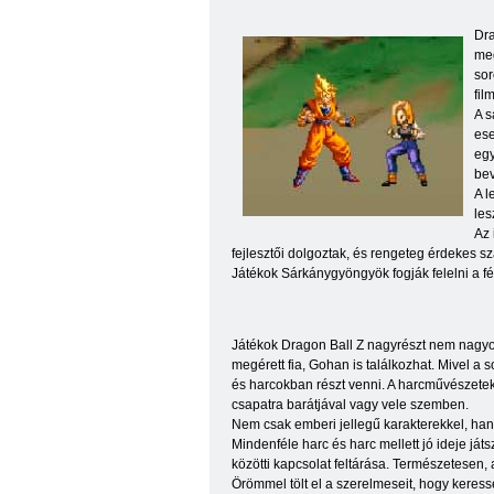
Dra
meg
sor
fil
A s
ese
egy
bev
A l
les
Az 
fejlesztői dolgoztak, és rengeteg érdekes s
Játékok Sárkánygyöngyök fogják felelni a fér
Játékok Dragon Ball Z nagyrészt nem nagyon
megérett fia, Gohan is találkozhat. Mivel a s
és harcokban részt venni. A harcművészetek
csapatra barátjával vagy vele szemben.
Nem csak emberi jellegű karakterekkel, han
Mindenféle harc és harc mellett jó ideje já
közötti kapcsolat feltárása. Természetesen,
Örömmel tölt el a szerelmeseit, hogy keress