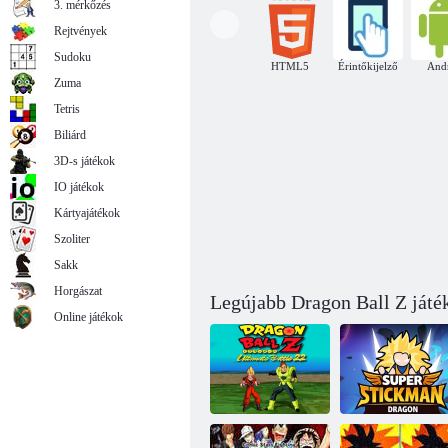
3. mérkőzés
Rejtvények
Sudoku
HTML5
Érintőkijelző
And
Zuma
Dragon Ball Goku kirakós játék
Tetris
Biliárd
3D-s játékok
IO játékok
Kártyajátékok
Szoliter
Sakk
Horgászat
Legújabb Dragon Ball Z játé
Online játékok