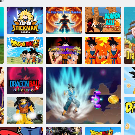
nk!
Super Stickman
A hiperbolikus
Sárkánygolyó
sárkány
trivia kamra
nova robbant
Dragon Ball Z
Sárkánygolyó
Comic Stars
epikus
szuper
Fighting 3. 6
különbség
Dragon Ball 5
különbség
Sá