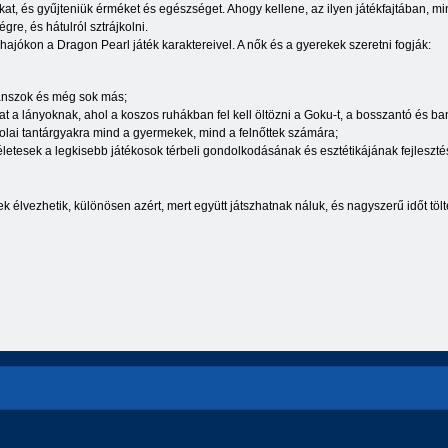
akat, és gyűjteniük érméket és egészséget. Ahogy kellene, az ilyen játékfajtában, m
gre, és hátulról sztrájkolni.
ajókon a Dragon Pearl játék karaktereivel. A nők és a gyerekek szeretni fogják:
iánszok és még sok más;
 a lányoknak, ahol a koszos ruhákban fel kell öltözni a Goku-t, a bosszantó és ba
kolai tantárgyakra mind a gyermekek, mind a felnőttek számára;
életesek a legkisebb játékosok térbeli gondolkodásának és esztétikájának fejleszt
ek élvezhetik, különösen azért, mert együtt játszhatnak náluk, és nagyszerű időt töl