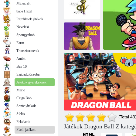
Minecraft
baba Hazel
Rajzfilmek játékok
Nevelési
Spongyabob
Freeza Jump
Dragon Ball Z
Comic Stars Fighting 3. 2
Farm
Transzformerek
Autók
Ben 10
Sárkánygolyó
Szabadulószoba
Játékok gyerekeknek
Mario
Csiga Bob
Fn
Sonic játékok
Síelés
(Total 43
Feladatok
Játékok Dragon Ball Z kateg
Flash játékok