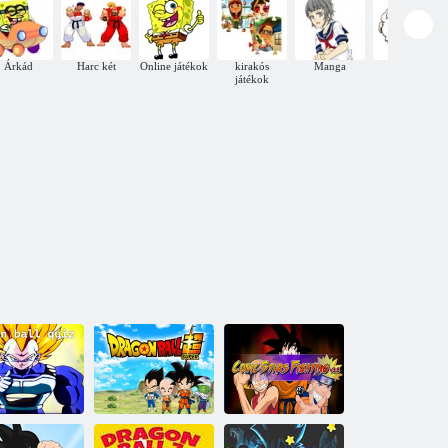
Árkád
Harc két
Online játékok
kirakós
Manga
Jumping
játékok