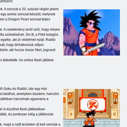
zámára
. A sorozat a 20. század végén jelent
 egy anime sorozat készült, melynek
em a Dragon Pearl sorozat teljes
l. A cselekmény arról szól, hogy milyen
 születésével. De itt, a Föld bolygón
yike, aki jó védelmet nyújt. Raditz
sát, hogy térháborúsá váljon.
árki, aki hozza össze őket, jogosult
 felkeltette. Az online flash játékok
lő Goku és Raditz, bár egy már
ékot találhat, amelyben küzdeni, harcolni
 játékban harcolnak ugyanarra a
l is küzdhet flash játékokban.
játék, és pontosan elég a játékosok
.
ajd a nyílt területen át kell verniük a