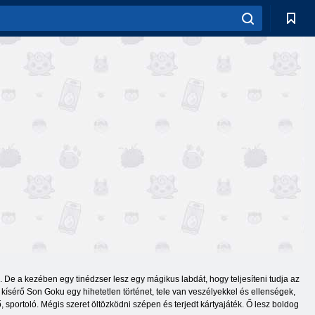
n. De a kezében egy tinédzser lesz egy mágikus labdát, hogy teljesíteni tudja az
, kísérő Son Goku egy hihetetlen történet, tele van veszélyekkel és ellenségek,
portoló. Mégis szeret öltözködni szépen és terjedt kártyajáték. Ő lesz boldog