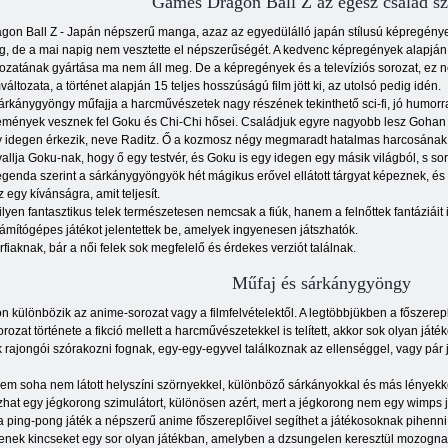
Games Dragon Ball Z az egész család s
gon Ball Z - Japán népszerű manga, azaz az egyedülálló japán stílusú képregények
, de a mai napig nem vesztette el népszerűségét. A kedvenc képregények alapján
ozatának gyártása ma nem áll meg. De a képregények és a televíziós sorozat, ez n
mváltozata, a történet alapján 15 teljes hosszúságú film jött ki, az utolsó pedig idén.
árkánygyöngy műfajja a harcművészetek nagy részének tekinthető sci-fi, jó humorra
mények vesznek fel Goku és Chi-Chi hősei. Családjuk egyre nagyobb lesz Gohan fia
 idegen érkezik, neve Raditz. Ő a kozmosz négy megmaradt hatalmas harcosának eg
allja Goku-nak, hogy ő egy testvér, és Goku is egy idegen egy másik világból, s sor
egenda szerint a sárkánygyöngyök hét mágikus erővel ellátott tárgyat képeznek, és b
z egy kívánságra, amit teljesít.
ilyen fantasztikus telek természetesen nemcsak a fiúk, hanem a felnőttek fantáziáit is
zámítógépes játékot jelentettek be, amelyek ingyenesen játszhatók.
fiaknak, bár a női felek sok megfelelő és érdekes verziót találnak.
Műfaj és sárkánygyöngy
 különbözik az anime-sorozat vagy a filmfelvételektől. A legtöbbjükben a főszerep
orozat története a fikció mellett a harcművészetekkel is telített, akkor sok olyan ját
 rajongói szórakozni fognak, egy-egy-egyvel találkoznak az ellenséggel, vagy pár
em soha nem látott helyszíni szörnyekkel, különböző sárkányokkal és más lényekke
tszhat egy jégkorong szimulátort, különösen azért, mert a jégkorong nem egy wimps 
 a ping-pong játék a népszerű anime főszereplőivel segíthet a játékosoknak pihenni
enek kincseket egy sor olyan játékban, amelyben a dzsungelen keresztül mozognak, m