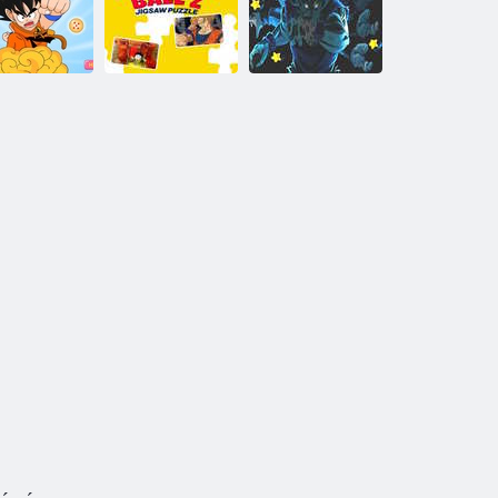
Dragon Ball
Sárkánygolyó
Comic Stars
kvíz
szuper
Fighting 3. 6
Dragon Ball Z
Dragon Ball
rkánygolyó 3
kirakós játék
vicces játékok