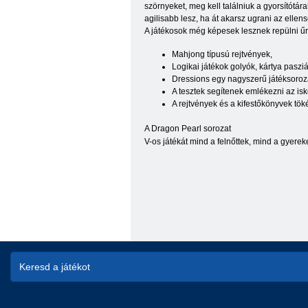
szörnyeket, meg kell találniuk a gyorsítótár
agilisabb lesz, ha át akarsz ugrani az ellensé
A játékosok még képesek lesznek repülni űrh
Mahjong típusú rejtvények,
Logikai játékok golyók, kártya pasz
Dressions egy nagyszerű játéksorozat
A tesztek segítenek emlékezni az is
A rejtvények és a kifestőkönyvek tök
A Dragon Pearl sorozat
V-os játékát mind a felnőttek, mind a gyerek