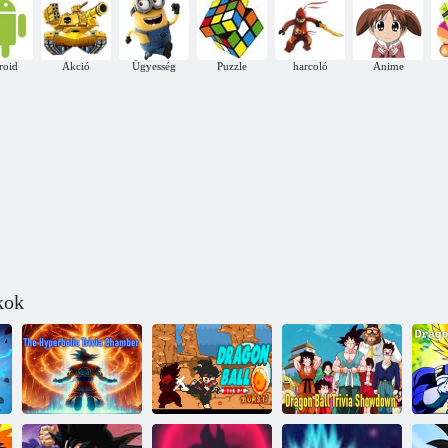
roid
Akció
Ügyesség
Puzzle
harcoló
Anime
kok