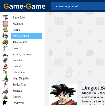
Buborékok
Mahjong
Logika
Játékok fiúknak
Tank játékok
Lövészet
Verseny Játékok
Zombies
Kaland
Labdarúgás
Lego NinjaGo
Spider-Man
Dragon Ba
Stratégia
Dragon Ball Z tört
Háború
álmok és új oldalt
hanem barátok is 
Orvlövész