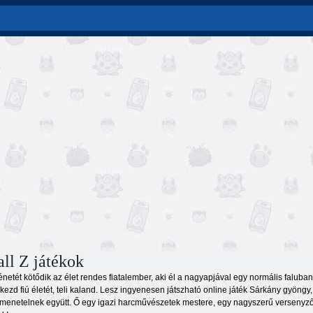
ll Z játékok
énetét kötődik az élet rendes fiatalember, aki él a nagyapjával egy normális faluba
 kezd fiú életét, teli kaland. Lesz ingyenesen játszható online játék Sárkány gyöngy
menetelnek együtt. Ő egy igazi harcművészetek mestere, egy nagyszerű versenyző, s