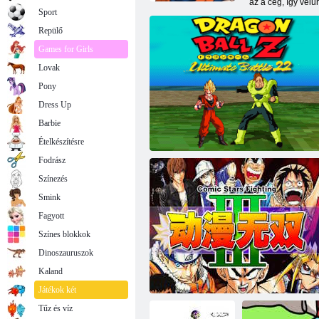
az a cég, így velü
Sport
Repülő
Games for Girls
Lovak
Pony
Dress Up
Barbie
Ételkészítésre
Fodrász
Színezés
Smink
Fagyott
Színes blokkok
Dinoszauruszok
Kaland
Dragon Ball Z Ultimate Battle 22
Játékok két
Tűz és víz