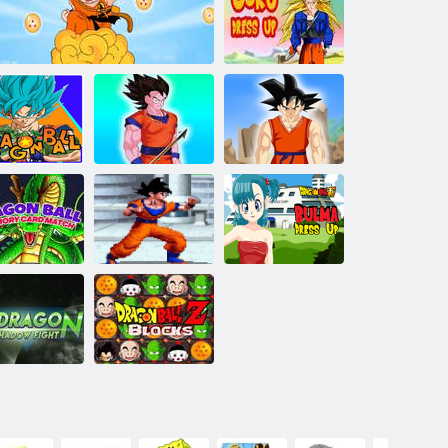
Goku ugrás
Goku öltöztetős
Gohan Öltözz
árkánygolyó
Sárkánygolyó iii
Goku öltöztetős
fel
Dragon Ball
Dragon Ball
móriakártya
Dragon Ball Z:
Super Bulma
meccs
Taiketsu
Öltöztesd fel
ragon Ball Z
Dragon Ball Z
árnyékcsata
blokkok