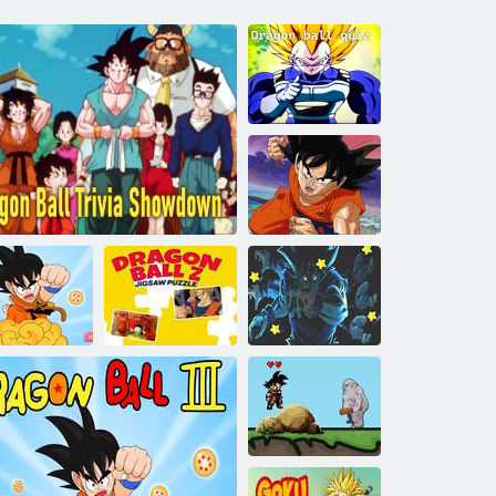
Dragon Ball
kvíz
Sárkánygolyó
kincsvadász
Dragon Ball Z
Dragon Ball
rkánygolyó 3
Sárkánygolyó trivia showdown
kirakós játék
vicces játékok