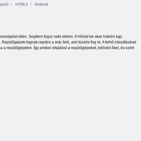
ijelző
HTML5
Android
sszolgálat ellen. Segíteni fogsz neki ebben. A hősöd be akar hatolni egy
Repülőgépek fognak repülni a srác felé, ami tüzelni fog rá. A felhő irányításával
a a repülőgépekre. Így amikor eltalálod a repülőgépeket, lelövöd őket, és ezért