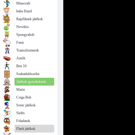
Minecraft
baba Hazel
Rajzfilmek játékok
Nevelési
Spongyabob
Farm
Transzformerek
Autók
Ben 10
Szabadulószoba
Játékok gyerekeknek
Mario
Csiga Bob
Sonic játékok
Síelés
Feladatok
Flash játékok