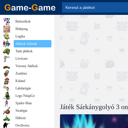
Buborékok
Mahjong
Logika
Játékok fiúknak
Tank játékok
Lövészet
Verseny Játékok
Zombies
Kaland
Labdarúgás
Lego NinjaGo
Spider-Man
Játék Sárkánygolyó 3 on
Stratégia
Háború
Orvlövész