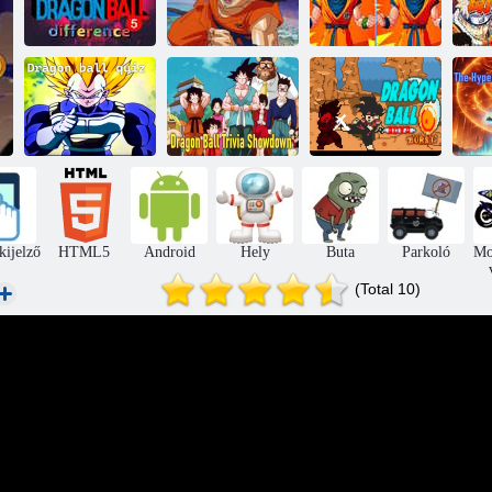
Dragon Ball Z
Dragon Ball 5
Sárkánygolyó
epikus
különbség
kincsvadász
különbség
F
Dragon Ball
Sárkánygolyó
Sárkánygolyó
A 
kvíz
trivia showdown
nova robbant
kijelző
HTML5
Android
Hely
Buta
Parkoló
Mo
(Total 10)