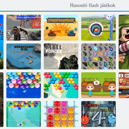
Hasonló flash játékok
Álarcos erők:
Íjászat világtúra
zombi túlélés
Tank Dübörgés
- íj és nyíl lövés
Csatahajó
háború
multiplayer
Lázadó erők
Kyodai pillangó
Végtelen
Bubble Shooter
Narancssárga
De
Bubbles
Végtelen
tanya
Ne