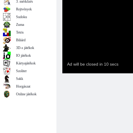
3. mérkőzés
Rejtvények
Sudoku
Zuma
Tetris
Biliárd
3D-s játékok
IO játékok
Kártyajátékok
Szoliter
Sakk
Horgászat
Online játékok