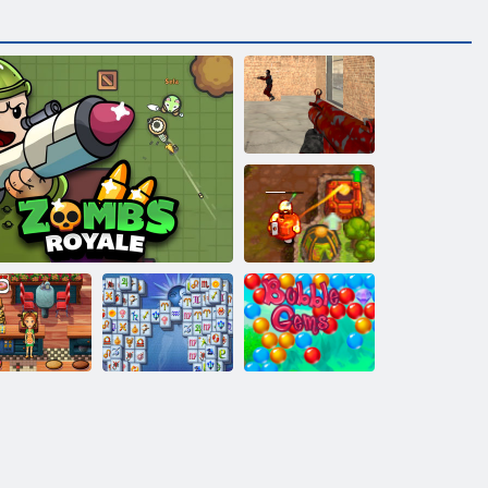
Őrült lövészek
Átkozott kincs 2
licious Emily
Mahjong
w Beginning
Zsákok Royale. io
Fortuna
Buborék gémes