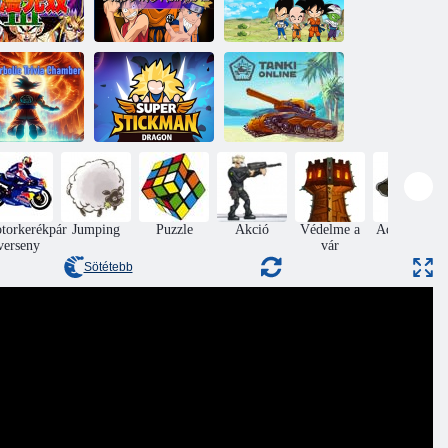
Comic Stars
Comic Stars
Sárkánygolyó
ighting 3. 2
Fighting 3. 6
szuper
hiperbolikus
Super Stickman
trivia kamra
sárkány
Tanki Online
torkerékpár
Jumping
Puzzle
Akció
Védelme a
Adventures
verseny
vár
Sötétebb