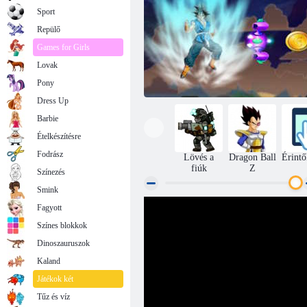
Sport
Repülő
Games for Girls
Lovak
Pony
Dress Up
Barbie
Ételkészítésre
Fodrász
Lövés a
Dragon Ball
Érintő
fiúk
Z
Színezés
Smink
Fagyott
Saiyan Battle 2D
Színes blokkok
Dinoszauruszok
Kaland
Játékok két
Tűz és víz