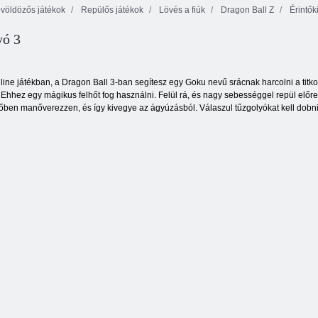
völdözős játékok
Repülős játékok
Lövés a fiúk
Dragon Ball Z
Érintők
yó 3
Buborékbáj
Pudding föld 2
Tűz és Víz 4
3
line játékban, a Dragon Ball 3-ban segítesz egy Goku nevű srácnak harcolni a titko
Ehhez egy mágikus felhőt fog használni. Felül rá, és nagy sebességgel repül előre. 
egőben manőverezzen, és így kivegye az ágyúzásból. Válaszul tűzgolyókat kell dobni