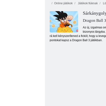
Online játékok
Játékok fiúknak
Lö
Sárkánygol
Dragon Ball 
Az új, izgalmas on
bizonyos tárgyba. 
rá kell kényszerítened a fickót, hogy a lev
Tank háború szimulátor
pontokat kapsz a Dragon Ball 3 játékban.