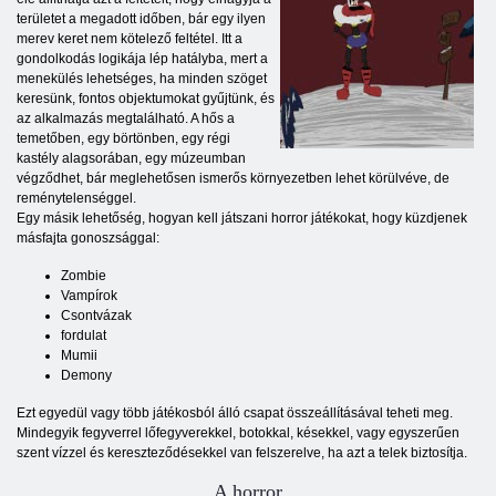
területet a megadott időben, bár egy ilyen
merev keret nem kötelező feltétel. Itt a
gondolkodás logikája lép hatályba, mert a
menekülés lehetséges, ha minden szöget
keresünk, fontos objektumokat gyűjtünk, és
az alkalmazás megtalálható. A hős a
temetőben, egy börtönben, egy régi
kastély alagsorában, egy múzeumban
végződhet, bár meglehetősen ismerős környezetben lehet körülvéve, de
reménytelenséggel.
Egy másik lehetőség, hogyan kell játszani horror játékokat, hogy küzdjenek
másfajta gonoszsággal:
Zombie
Vampírok
Csontvázak
fordulat
Mumii
Demony
Ezt egyedül vagy több játékosból álló csapat összeállításával teheti meg.
Mindegyik fegyverrel lőfegyverekkel, botokkal, késekkel, vagy egyszerűen
szent vízzel és kereszteződésekkel van felszerelve, ha azt a telek biztosítja.
A horror