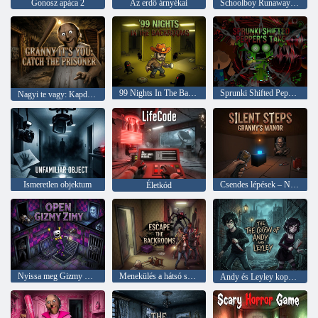
Gonosz apáca 2
Az erdő árnyékai
Schoolboy Runaway: Graveyard Escape
99 Nights In The Backrooms
Sprunki Shifted Pepper’s Take
Nagyi te vagy: Kapd el a foglyot
Ismeretlen objektum
Csendes lépések – Nagyi kastélya
Életkód
Nyissa meg Gizmy Zimyt
Menekülés a hátsó szobákból
Andy és Leyley koporsója