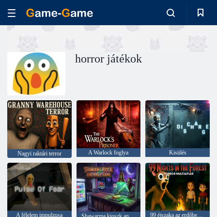
horror játékok
A Warlock foglya
Kisülés
Nagyi raktári terror
A félelem impulzusa
99 éjszaka az erdőben. Horror Multiplayer
Shawarma kioszk anomália játék