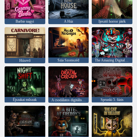
Barbie nagyi
A Ház
Ijesztő horror játék
Szia Szomszéd
The Amazing Digital Circus Mind Games
Húsevő
Éjszakai műszak
Sprunki 5. fázis
A csodálatos digitális cirkusz