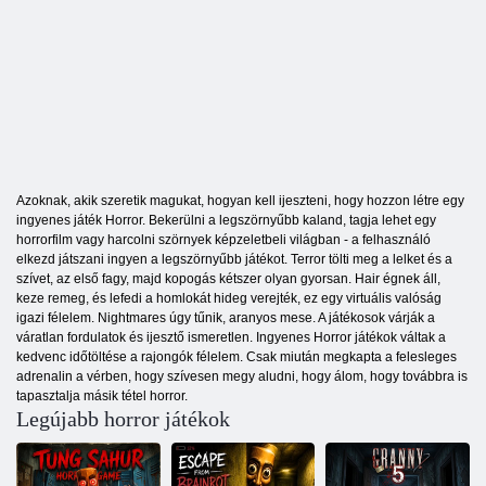
Azoknak, akik szeretik magukat, hogyan kell ijeszteni, hogy hozzon létre egy
ingyenes játék Horror. Bekerülni a legszörnyűbb kaland, tagja lehet egy
horrorfilm vagy harcolni szörnyek képzeletbeli világban - a felhasználó
elkezd játszani ingyen a legszörnyűbb játékot. Terror tölti meg a lelket és a
szívet, az első fagy, majd kopogás kétszer olyan gyorsan. Hair égnek áll,
keze remeg, és lefedi a homlokát hideg verejték, ez egy virtuális valóság
igazi félelem. Nightmares úgy tűnik, aranyos mese. A játékosok várják a
váratlan fordulatok és ijesztő ismeretlen. Ingyenes Horror játékok váltak a
kedvenc időtöltése a rajongók félelem. Csak miután megkapta a felesleges
adrenalin a vérben, hogy szívesen megy aludni, hogy álom, hogy továbbra is
tapasztalja másik tétel horror.
Legújabb horror játékok