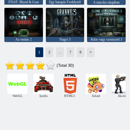
FNAF: Blood & Gear
Egy harapás Freddynél
A macska sárgában
Az entitás 2
Nagyi 3
Klón vagy szomszéd 3
1
2
...
7
8
>
(Total 30)
WebGL
Ijedős
HTML5
Árkád
Akció