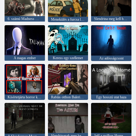
6. számú Madness Ward
Slendrina meg kell halni az erdőt
Menekülés a furcsa lányok házából 2
A magas ember
Keress egy szellemet
Az adósságcsont
Kísértetjárta horror kvíz
Rablás otthon Balerina Capuchina
Egy hosszú utat haza
Slendrinanak meg kell halnia a menedéket
Jeff a gyilkos Horrendous Smile