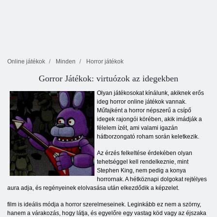
Online játékok
Minden
Horror játékok
Gorror Játékok: virtuózok az idegekben
Olyan játékosokat kínálunk, akiknek erős
ideg horror online játékok vannak.
Műfajként a horror népszerű a csípő
idegek rajongói körében, akik imádják a
félelem ízét, ami valami igazán
hátborzongató roham során keletkezik.
Az érzés felkeltése érdekében olyan
tehetséggel kell rendelkeznie, mint
Stephen King, nem pedig a konya
horrornak. A hétköznapi dolgokat rejtélyes
aura adja, és regényeinek elolvasása után elkezdődik a képzelet.
film is ideális módja a horror szerelmeseinek. Leginkább ez nem a szörny,
hanem a várakozás, hogy látja, és egyelőre egy vastag köd vagy az éjszaka