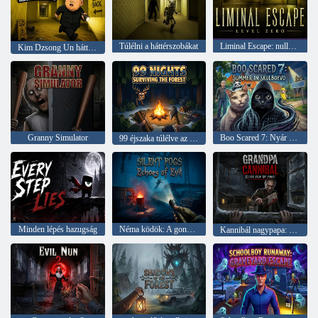
Túlélni a háttérszobákat
Liminal Escape: nulladik szint
Kim Dzsong Un háttérszobák
Granny Simulator
Boo Scared 7: Nyár Skulboevóban
99 éjszaka túlélve az erdőt
Minden lépés hazugság
Néma ködök: A gonosz visszhangja
Kannibál nagypapa: Menekülés a mániákus elől