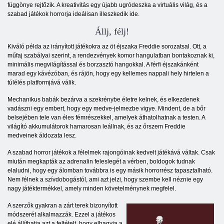
függönye rejtőzik. A kreativitás egy újabb ugródeszka a virtuális világ, és a
szabad játékok horrorja ideálisan illeszkedik ide.
Állj, félj!
Kiváló példa az irányított játékokra az öt éjszaka Freddie sorozatsal. Ott, a
műfaj szabályai szerint, a rendezvények komor hangulatban bontakoznak ki,
minimális megvilágítással és borzasztó hangokkal. A férfi éjszakánként
marad egy kávézóban, és rájön, hogy egy kellemes nappali hely hirtelen a
túlélés platformjává válik.
Mechanikus babák bezárva a szekrénybe életre kelnek, és elkezdenek
vadászni egy embert, hogy egy medve-jelmezbe vigye. Mindent, de a bőr
belsejében tele van éles fémrészekkel, amelyek áthatolhatnak a testen. A
világító akkumulátorok hamarosan leállnak, és az őrszem Freddie
medveinek áldozata lesz.
A szabad horror játékok a félelmek rajongóinak kedvelt játékává váltak. Csak
miután megkapták az adrenalin feleslegét a vérben, boldogok tudnak
elaludni, hogy egy álomban továbbra is egy másik horrorrész tapasztalható.
Nem félnek a szívdobogástól, ami azt jelzi, hogy szembe kell néznie egy
nagy játéktermékkel, amely minden követelménynek megfelel.
A szerzők gyakran a zárt terek bizonyított
módszerét alkalmazzák. Ezzel a játékos
elé állíthatja azt a feltételt, hogy elhagyja a