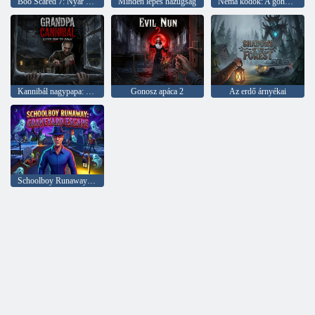
Boo Scared 7: Nyár Skulboevóban
Minden lépés hazugság
Néma ködök: A gonosz visszhangja
Kannibál nagypapa: Menekülés a mániákus elől
Gonosz apáca 2
Az erdő árnyékai
Schoolboy Runaway: Graveyard Escape