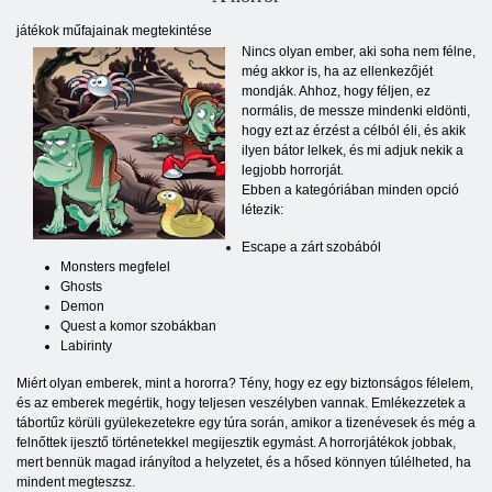
játékok műfajainak megtekintése
Nincs olyan ember, aki soha nem félne,
még akkor is, ha az ellenkezőjét
mondják. Ahhoz, hogy féljen, ez
normális, de messze mindenki eldönti,
hogy ezt az érzést a célból éli, és akik
ilyen bátor lelkek, és mi adjuk nekik a
legjobb horrorját.
Ebben a kategóriában minden opció
létezik:
Escape a zárt szobából
Monsters megfelel
Ghosts
Demon
Quest a komor szobákban
Labirinty
Miért olyan emberek, mint a hororra? Tény, hogy ez egy biztonságos félelem,
és az emberek megértik, hogy teljesen veszélyben vannak. Emlékezzetek a
tábortűz körüli gyülekezetekre egy túra során, amikor a tizenévesek és még a
felnőttek ijesztő történetekkel megijesztik egymást. A horrorjátékok jobbak,
mert bennük magad irányítod a helyzetet, és a hősed könnyen túlélheted, ha
mindent megteszsz.