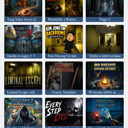
Tung Sahur horror játék
Menekülés a Brainrot elől
Nagyi 5
Iskolás és nagyi 2: Túlélés az erdőben
Kim Dzsong Un háttérszobák
Túlélni a háttérszobákat
Liminal Escape: nulladik szint
Granny Simulator
99 éjszaka túlélve az erdőt