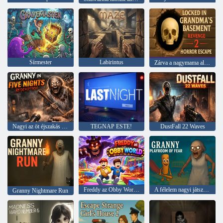
Sírmester
Labirintus
Zárva a nagymama alagsorába, Revenge 2 horror menekülés
Nagyi az öt éjszakás megváltásban
TEGNAP ESTE!
DustFall 22 Waves
Freddy az Obby Worldben
A félelem nagyi játszószobája
Granny Nightmare Run