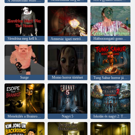
A Slenderman Must Die: Silent Streets
Slendrina meg kell halnia a házat
Hátborzongató gonosz nagyi
Amnesia: igazi metró horror
Surge
Momo horror történet
Tung Sahur horror játék
Menekülés a Brainrot elől
Nagyi 5
Iskolás és nagyi 2: Túlélés az erdőben