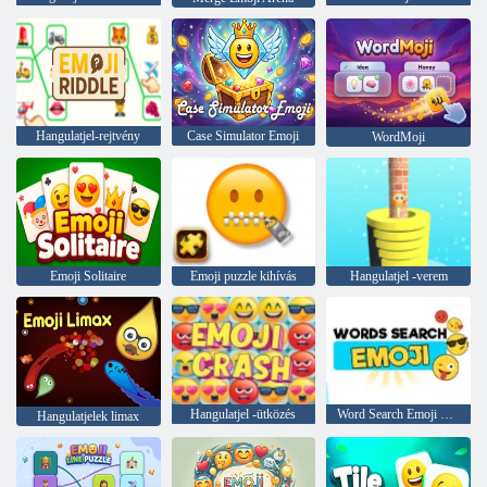
Hangulatjel-rejtvény
Case Simulator Emoji
WordMoji
Emoji Solitaire
Emoji puzzle kihívás
Hangulatjel -verem
Hangulatjel -ütközés
Word Search Emoji Edition
Hangulatjelek limax