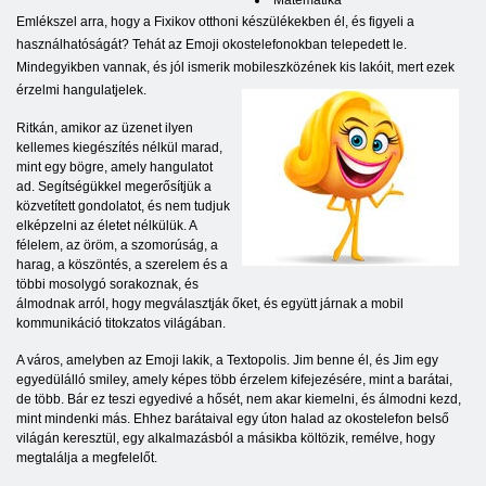
Matematika
Emlékszel arra, hogy a Fixikov otthoni készülékekben él, és figyeli a
használhatóságát? Tehát az Emoji okostelefonokban telepedett le.
Mindegyikben vannak, és jól ismerik mobileszközének kis lakóit, mert ezek
érzelmi hangulatjelek.
Ritkán, amikor az üzenet ilyen
kellemes kiegészítés nélkül marad,
mint egy bögre, amely hangulatot
ad. Segítségükkel megerősítjük a
közvetített gondolatot, és nem tudjuk
elképzelni az életet nélkülük. A
félelem, az öröm, a szomorúság, a
harag, a köszöntés, a szerelem és a
többi mosolygó sorakoznak, és
álmodnak arról, hogy megválasztják őket, és együtt járnak a mobil
kommunikáció titokzatos világában.
A város, amelyben az Emoji lakik, a Textopolis. Jim benne él, és Jim egy
egyedülálló smiley, amely képes több érzelem kifejezésére, mint a barátai,
de több. Bár ez teszi egyedivé a hősét, nem akar kiemelni, és álmodni kezd,
mint mindenki más. Ehhez barátaival egy úton halad az okostelefon belső
világán keresztül, egy alkalmazásból a másikba költözik, remélve, hogy
megtalálja a megfelelőt.