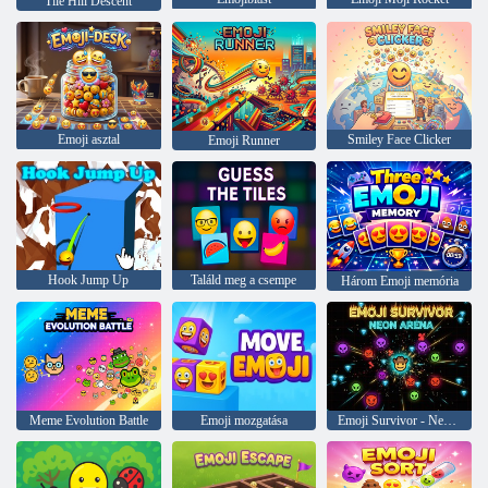
Tile Hill Descent
Emoji asztal
Smiley Face Clicker
Emoji Runner
Hook Jump Up
Találd meg a csempe
Három Emoji memória
Meme Evolution Battle
Emoji mozgatása
Emoji Survivor - Neon Arena