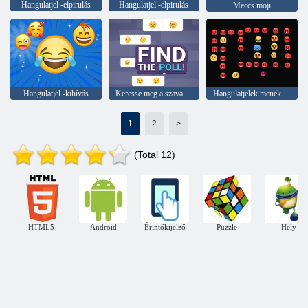
Hangulatjel -elpirulás
Hangulatjel -elpirulás
Meccs moji
Hangulatjel -kihívás
Keresse meg a szavazást!
Hangulatjelek menekülés
1
2
>
(Total 12)
HTML5
Android
Érintőkijelző
Puzzle
Hely