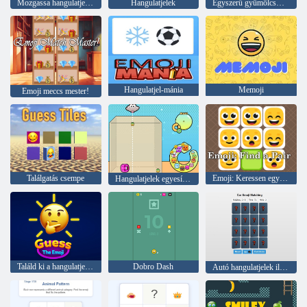
Mozgassa hangulatjeleket
Hangulatjelek
Egyszerű gyümölcsmemória
Hangulatjel-mánia
Memoji
Emoji meccs mester!
Találgatás csempe
Emoji: Keressen egy párot
Hangulatjelek egyesítése
Találd ki a hangulatjeleket
Dobro Dash
Autó hangulatjelek illesztése