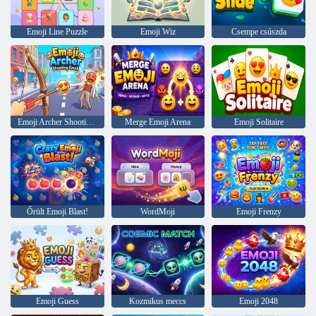
Emoji Line Puzzle
Emoji Wiz
Csempe csúszda
Emoji Archer Shooting Emoji
Merge Emoji Arena
Emoji Solitaire
Őrült Emoji Blast!
WordMoji
Emoji Frenzy
Emoji Guess
Kozmikus meccs
Emoji 2048