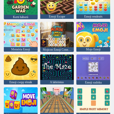
Emoji Escape
Emoji rendezés
Kerti háború
Memória Emoji
Mojo Emoji
Mojicon Emoji Connect
Emoji csepp témák
A labirintus
Emoji sudoku