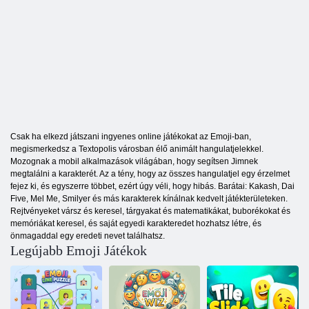
Csak ha elkezd játszani ingyenes online játékokat az Emoji-ban,
megismerkedsz a Textopolis városban élő animált hangulatjelekkel.
Mozognak a mobil alkalmazások világában, hogy segítsen Jimnek
megtalálni a karakterét. Az a tény, hogy az összes hangulatjel egy érzelmet
fejez ki, és egyszerre többet, ezért úgy véli, hogy hibás. Barátai: Kakash, Dai
Five, Mel Me, Smilyer és más karakterek kínálnak kedvelt játékterületeken.
Rejtvényeket vársz és keresel, tárgyakat és matematikákat, buborékokat és
memóriákat keresel, és saját egyedi karakteredet hozhatsz létre, és
önmagaddal egy eredeti nevet találhatsz.
Legújabb Emoji Játékok