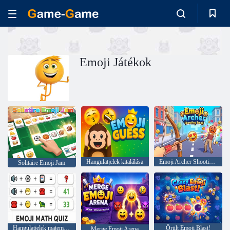
Emoji Játékok
Hangulatjelek kitalálása
Emoji Archer Shooting Emoji
Solitaire Emoji Jam
Hangulatjelek matematikai kvíz
Őrült Emoji Blast!
Merge Emoji Arena