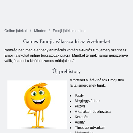
Online játékok
Minden
Emoji játékok online
Games Emoji: válassza ki az érzelmeket
Nemrégiben megjelent egy animációs komédia-fikciós film, amely szerint az
Emoji játékokat online bocsátották piacra. Mindkét termék hamar népszerűvé
válik, és most a kínálat számos műfajat kínál:
Új prehistory
A történet a játék hősök Emoji film
fajta ismerősnek tűnik.
Pazly
Megjegyzéshez
Puzyri
A karakter létrehozása
Keresés
Agility
Three az udvarban