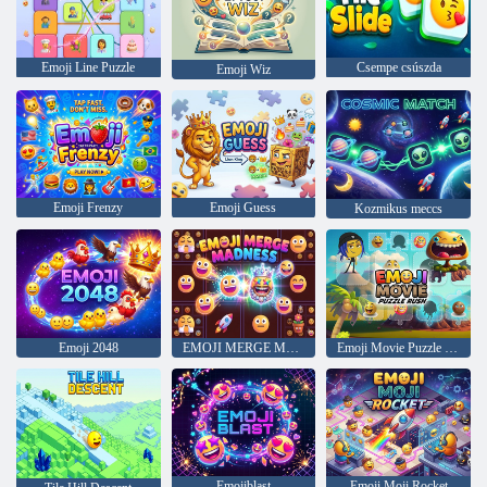
Emoji Line Puzzle
Csempe csúszda
Emoji Wiz
Emoji Frenzy
Emoji Guess
Kozmikus meccs
Emoji 2048
EMOJI MERGE MADNESS
Emoji Movie Puzzle Rush
Emojiblast
Emoji Moji Rocket