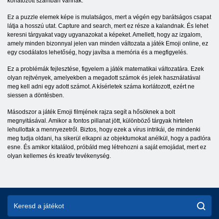
korlátozott számban vannak.
Ez a puzzle elemek képe is mulatságos, mert a végén egy barátságos csapat
látja a hosszú utat. Capture and search, mert ez része a kalandnak. És lehet
keresni tárgyakat vagy ugyanazokat a képeket. Amellett, hogy az izgalom,
amely minden bizonnyal jelen van minden változata a játék Emoji online, ez
egy csodálatos lehetőség, hogy javítsa a memória és a megfigyelés.
Ez a problémák fejlesztése, figyelem a játék matematikai változatára. Ezek
olyan rejtvények, amelyekben a megadott számok és jelek használatával
meg kell adni egy adott számot. A kísérletek száma korlátozott, ezért ne
siessen a döntésben.
Másodszor a játék Emoji filmjének rajza segít a hősöknek a bolt
megnyitásával. Amikor a fontos pillanat jött, különböző tárgyak hirtelen
lehullottak a mennyezetről. Biztos, hogy ezek a vírus intrikái, de mindenki
meg tudja oldani, ha sikerül elkapni az objektumokat anélkül, hogy a padlóra
esne. És amikor kitalálod, próbáld meg létrehozni a saját emojádat, mert ez
olyan kellemes és kreatív tevékenység.