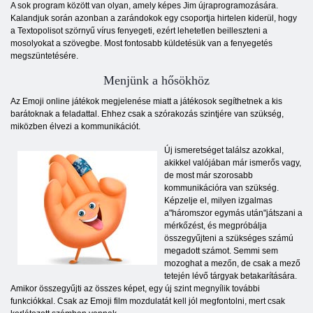
A sok program között van olyan, amely képes Jim újraprogramozására.
Kalandjuk során azonban a zarándokok egy csoportja hirtelen kiderül, hogy
a Textopolisot szörnyű vírus fenyegeti, ezért lehetetlen beilleszteni a
mosolyokat a szövegbe. Most fontosabb küldetésük van a fenyegetés
megszüntetésére.
Menjünk a hősökhöz
Az Emoji online játékok megjelenése miatt a játékosok segíthetnek a kis
barátoknak a feladattal. Ehhez csak a szórakozás szintjére van szükség,
miközben élvezi a kommunikációt.
Új ismeretséget találsz azokkal,
akikkel valójában már ismerős vagy,
de most már szorosabb
kommunikációra van szükség.
Képzelje el, milyen izgalmas
a"háromszor egymás után"játszani a
mérkőzést, és megpróbálja
összegyűjteni a szükséges számú
megadott számot. Semmi sem
mozoghat a mezőn, de csak a mező
tetején lévő tárgyak betakarítására.
Amikor összegyűjti az összes képet, egy új szint megnyílik további
funkciókkal. Csak az Emoji film mozdulatát kell jól megfontolni, mert csak