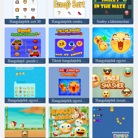
Hangulatjelek sort 30
Hangulatjelek rendezése
Smiley a labirintusban
Tiktok hangulatjelek - jelentése Csatlakozás
Hangulatjelek egyesítik a moJi szórakozását
Hangulatjel -puzzle connect
Hangulatjelek egyesítik a moJi szórakozását
Hangulatjelek összetétele
Hangulatjelek egyesítése: szórakoztató moji