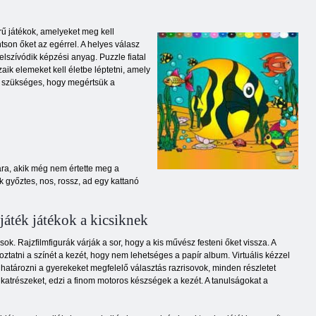
ű játékok, amelyeket meg kell
ntson őket az egérrel. A helyes válasz
felszívódik képzési anyag. Puzzle fiatal
aik elemeket kell életbe léptetni, amely
ez szükséges, hogy megértsük a
ára, akik még nem értette meg a
 győztes, nos, rossz, ad egy kattanó
áték játékok a kicsiknek
k. Rajzfilmfigurák várják a sor, hogy a kis művész festeni őket vissza. A
tatni a színét a kezét, hogy nem lehetséges a papír album. Virtuális kézzel
ghatározni a gyerekeket megfelelő választás razrisovok, minden részletet
alkatrészeket, edzi a finom motoros készségek a kezét. A tanulságokat a