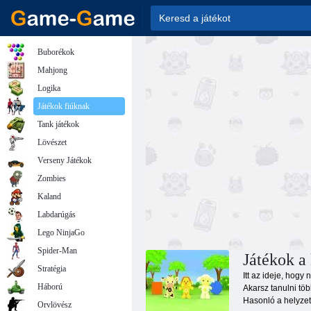
Buborékok
Mahjong
Logika
Játékok fiúknak
Tank játékok
Lövészet
Verseny Játékok
Zombies
Kaland
Labdarúgás
Lego NinjaGo
Spider-Man
Játékok a 
Stratégia
Itt az ideje, hogy
Háború
Akarsz tanulni tö
Hasonló a helyzet
Orvlövész