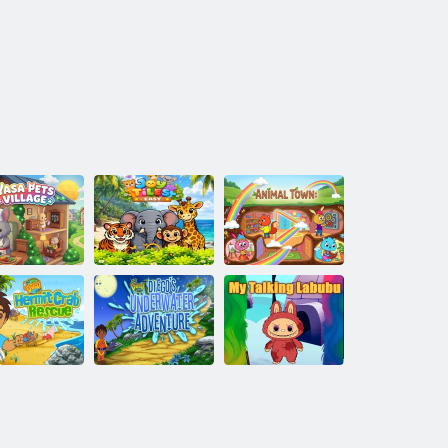
Yasa Pets
Village
Joy Tiles Easy
Állatváros
rá Diego Go!
Hajrá Diego Go!
Remete
Diego víz alatti
rákmentés
kalandja
Beszélő Labubu