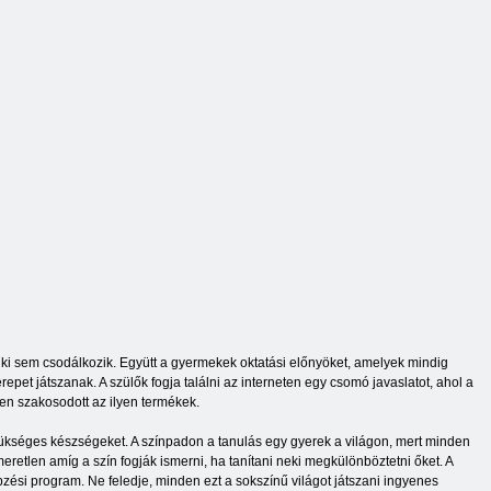
nki sem csodálkozik. Együtt a gyermekek oktatási előnyöket, amelyek mindig
pet játszanak. A szülők fogja találni az interneten egy csomó javaslatot, ahol a
sen szakosodott az ilyen termékek.
zükséges készségeket. A színpadon a tanulás egy gyerek a világon, mert minden
retlen amíg a szín fogják ismerni, ha tanítani neki megkülönböztetni őket. A
zési program. Ne feledje, minden ezt a sokszínű világot játszani ingyenes