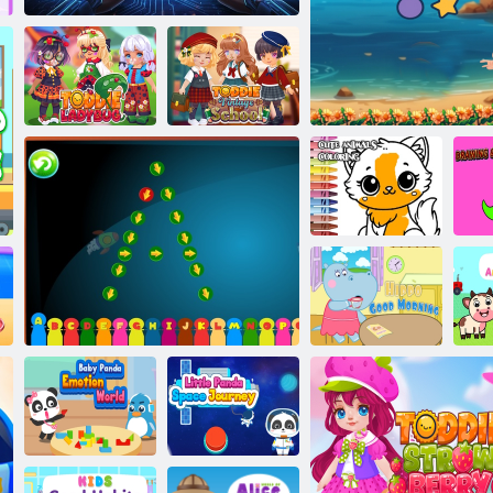
Toddie
Toddie vintage
katicabogár
Speed Typer játék
iskolai nap
Aranyos állatok
színezése
Geo bajnokok
Ra
Víziló Jó reggelt