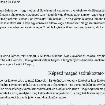
ékok a kicsiknek.
ak érdekében, hogy megtanulják felismerni a színeket, gyerekeknek kínált egyszer
ározni a tételeket egy bizonyos szín – fogd és vidd őket az autó, kamion, vagy katti
alma dicséretet « kész » és javaslatot újra játszani. Ez az a verzió a játék a legjobb 
ékosoknak készült a kép egy vonzó kis állatok vagy a természet. Nagy szétszórt moz
ogikus gondolkodást és jön a zene. További logika játékkal, vannak olyanok, ahol 
lak lesz a kérdés, mint például: « Mi több? &Raquo; (vagy kevesebb), és azok szám
be ezt a kérdést. Ha a gyermek válasz helyes, a tárgy fény körül mondta lánckerék
 a: « jól sikerült! &Raquo;.
Képezd magad szórakoztató j
yenes játékok a kis színező könyvek – Ez különösen kedvenc játékok a fiatal játékoso
inkább figyelemre méltó dolog ezekben a játékokban – ez egy lehetőség, hogy változ
lsz az ecsetet egy korsó színes tintákkal, és átadják a vásznon. Hogy segítsen me
ertetett a szín, amelyben meg kell festeni az objektumot. És meg kell festeni apró 
ematika és írásban is jelen vannak a oktatóanyagok.