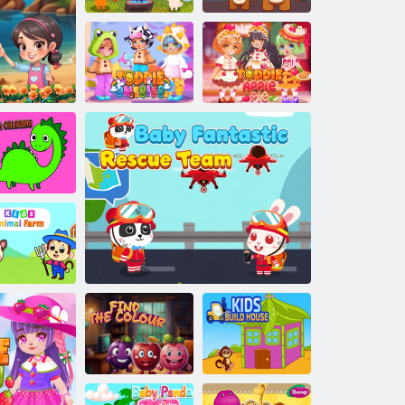
Azonosítsa a 2.
számot
3D-s állat csúszó
Alakkapcsolat
Toddie almás
Toddie onesies
pite
jz és színezés
Gyerekek
állatfarm