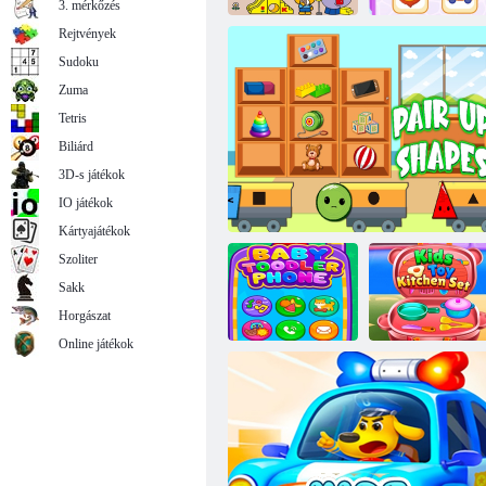
3. mérkőzés
Rejtvények
Sudoku
Hello Kitty: A
Baba oktatási
Zuma
jelenet készítője
telefon
Tetris
Biliárd
3D-s játékok
IO játékok
Kártyajátékok
Szoliter
Sakk
Horgászat
Online játékok
Tipegő baba
Gyerekjáték
telefon
Párosítsa az alakzatot
konyhai készlet