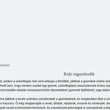
ebbeket
Kids ragaszkodik
t, amikor a számítógép már nem előjoga a felnőttek, játékok a gyerekek online se
rhető lesz, hogy minden család egy gyerek, számítógépes asszisztensek fontos szere
rencsejáték oldalak visszanyert külön fejezetekben gyermek fejlődését, vagy telje
ine játékok a kicsik számára szórakoztató a gyerekeknek, és megtanítani őket a s
és hasznos. Ő még megtanulják a nevét, állatok, madarak, rovarok és növények. Isme
gyak neveit a bennünket körülvevő, és a természeti jelenségek is szerepelnek a kép