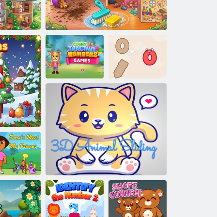
 Little Pony
ifestőkönyv
Yasa Pets
Village
Számoló és
nyomkövetési
Drop The Shape
számjátékok
Tegye rendbe a babaházat
Challenge
a találkozik a
ő
barátaimmal