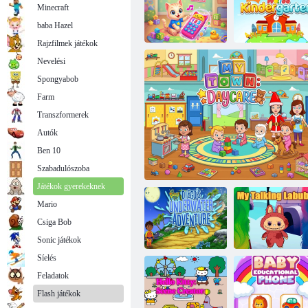
Minecraft
baba Hazel
Rajzfilmek játékok
Nevelési
Spongyabob
Aranyos baba
telefon
Cukorkaprosó
Wolfoos Óvoda
Farm
Transzformerek
Autók
Ben 10
Szabadulószoba
Játékok gyerekeknek
Mario
Csiga Bob
Sonic játékok
Síelés
Feladatok
Hajrá Diego Go!
Diego víz alatti
Flash játékok
kalandja
Az én városom napközi
Beszélő Labubu