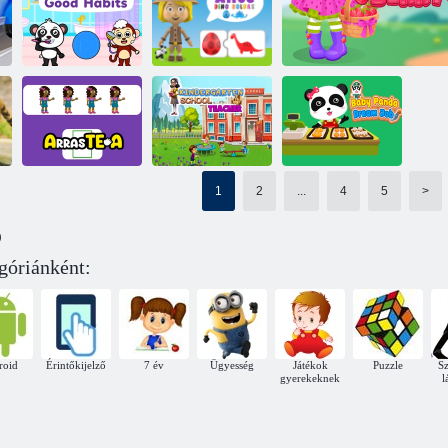
Baby Panda
Kis Panda
Érzelemvilág
ABC állatok
űrutazás
Gyerekek jó
Alice Dino
szokásai
színek világa
1
2
...
4
5
>
Baby Panda
)
Arrastea
Óvodapedagógus
álommunka
Toddie eper
egóriánként:
roid
Érintőkijelző
7 év
Ügyesség
Játékok
Puzzle
Sz
gyerekeknek
l