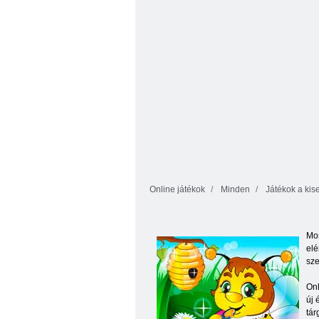
Online játékok
Minden
Játékok a kis
Mos
elé
sze
Onl
új 
tár