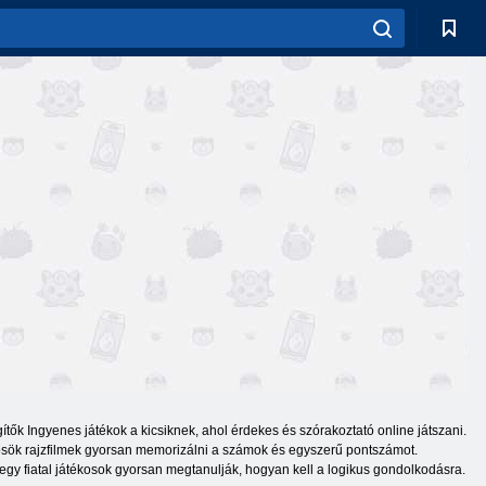
gítők Ingyenes játékok a kicsiknek, ahol érdekes és szórakoztató online játszani.
hősök rajzfilmek gyorsan memorizálni a számok és egyszerű pontszámot.
egy fiatal játékosok gyorsan megtanulják, hogyan kell a logikus gondolkodásra.