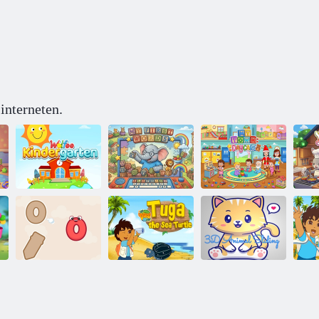
interneten.
Az én városom
Wolfoos Óvoda
Első szavaim
napközi
Hajrá Diego Go!
Haj
Drop The Shape
Tuga a tengeri
3D-s állat
Challenge
teknős
csúszó