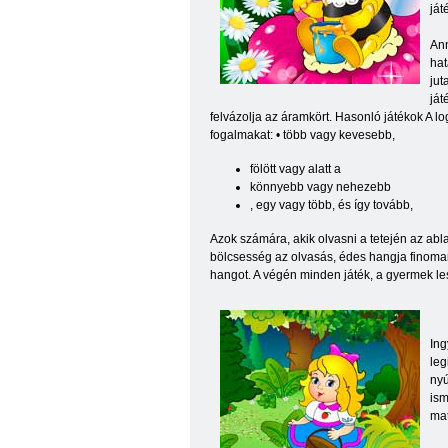
ját
Ann
hat
jut
ját
felvázolja az áramkört. Hasonló játékok A l
fogalmakat: • több vagy kevesebb,
fölött vagy alatt a
könnyebb vagy nehezebb
, egy vagy több, és így tovább,
Azok számára, akik olvasni a tetején az ab
bölcsesség az olvasás, édes hangja finoman 
hangot. A végén minden játék, a gyermek lesz
Ing
leg
nyú
ism
mat