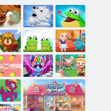
Csillagok
Konyha
Snow Globe
Elkapja a békát
Baba Hazel
Alien
ókus Hero
Bakugrás
barátodnak
Egyezik a
Rainbow póni
Baba Hazel
gyümölcs
igazi hajvágás
Farm Tour