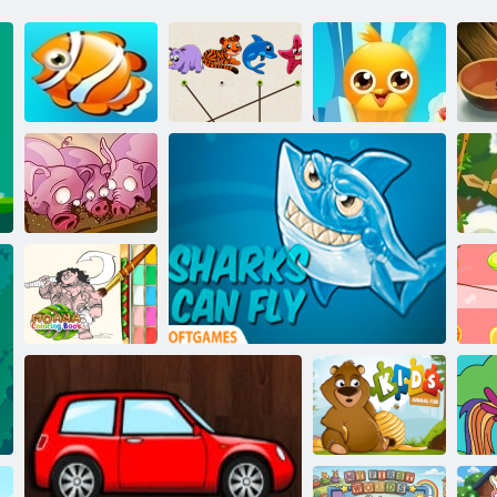
Top kedvencek
Nyaralás a hal
Egyezik az állat
Barátok
Fuss, Pig, Run
M
Moana
kifestőkönyv