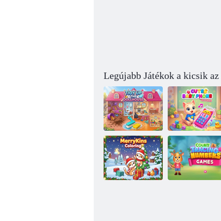
Legújabb Játékok a kicsik az 
Tegye rendbe a
Aranyos baba
babaházat
telefon
Számoló és
MerryKins
nyomkövetési
színező
számjátékok