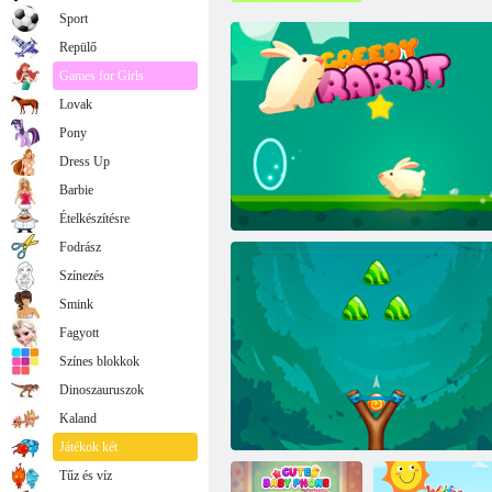
Sport
Repülő
Games for Girls
Lovak
Pony
Dress Up
Barbie
Ételkészítésre
Fodrász
Színezés
Smink
Fagyott
Színes blokkok
Dinoszauruszok
Kaland
Kapzsi nyúl
Játékok két
Tűz és víz