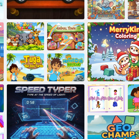
Gyerekek Állati
My
Repülő cápa
Szórakozás
k
Első szavaim
Joy Tiles Easy
Gyerekek autó rejtvények
Állatváros
Hajrá Diego Go!
Hajrá Diego Go!
Tuga a tengeri
Remete
teknős
rákmentés
Nick Jr.
Vigyázzon a
Dor
babára
MerryKins színez