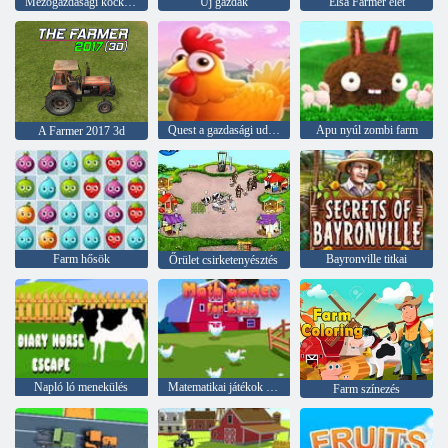
Mezőgazdasági kocka verseny
Új gazdák
Elsa Farmer élet
Quest a gazdasági udvar
Apu nyúl zombi farm
A Farmer 2017 3d
Farm hősök
Bayronville titkai
Őrület csirketenyésztés
Napló ló menekülés
Matematikai játékok gyerekeknek
Farm színezés