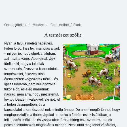
Online játékok
Minden
Farm online játékok
A természet szólít!
Nyári, a falu, a meleg napsütés,
hideg folyó, friss tej, friss tojás a tyúk
– milyen jó, hogy élnek a faluban,
azt hiszi, a városi Aboriginal. Úgy
tűnik neki, hogy a falusiak
szerencsés, élvezve a kapcsolatot a
természettel, étkezési friss
élelmiszerek vegyszerek nélkül, és
így az udvaron, nem kell öltözni a
tükör előtt, és elég maradnak
nadrág, nem arra, hogy meztelenül.
Így tud beszélni valakivel, aki nőtt fel
a beton dzsungelben, és a
kapcsolatot a természettel neki mindig ünnep. De amint megtörténhet, hogy
megtapasztalják a finomságokat a munka a földön, és az istállóban, a
lelkesedés csökkent, és vissza akar térni a hideg és a szupermarketek
polcain felhalmozott magas áruk minden ízlést, ahol meg lehet vásárolni,