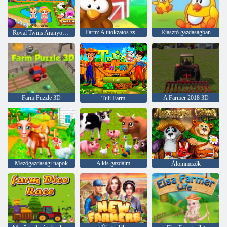
Farm: A titokzatos zselés
Riasztó gazdaságban
Royal Twins Aranyos Farm
Farm Puzzle 3D
A Farmer 2018 3D
Tuli Farm
Mezőgazdasági napok
A kis gazdáim
Álommezők