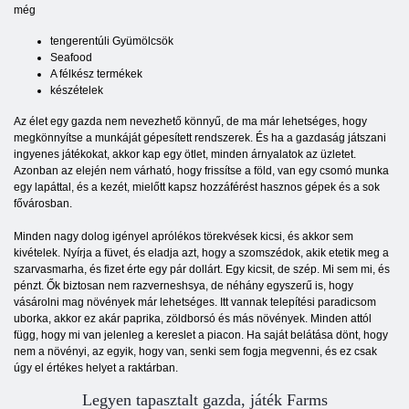
még
tengerentúli Gyümölcsök
Seafood
A félkész termékek
készételek
Az élet egy gazda nem nevezhető könnyű, de ma már lehetséges, hogy
megkönnyítse a munkáját gépesített rendszerek. És ha a gazdaság játszani
ingyenes játékokat, akkor kap egy ötlet, minden árnyalatok az üzletet.
Azonban az elején nem várható, hogy frissítse a föld, van egy csomó munka
egy lapáttal, és a kezét, mielőtt kapsz hozzáférést hasznos gépek és a sok
fővárosban.
Minden nagy dolog igényel aprólékos törekvések kicsi, és akkor sem
kivételek. Nyírja a füvet, és eladja azt, hogy a szomszédok, akik etetik meg a
szarvasmarha, és fizet érte egy pár dollárt. Egy kicsit, de szép. Mi sem mi, és
pénzt. Ők biztosan nem razverneshsya, de néhány egyszerű is, hogy
vásárolni mag növények már lehetséges. Itt vannak telepítési paradicsom
uborka, akkor ez akár paprika, zöldborsó és más növények. Minden attól
függ, hogy mi van jelenleg a kereslet a piacon. Ha saját belátása dönt, hogy
nem a növényi, az egyik, hogy van, senki sem fogja megvenni, és ez csak
úgy el értékes helyet a raktárban.
Legyen tapasztalt gazda, játék Farms