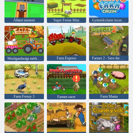
Állatot menteni
Super Ferme Mini
Gyümölcsfarm összetörése
Farm Express
Farmer 2 - Save the Village
Mezőgazdasági mérkőzés
Farm Frenzy 3
Farm Mania
Farmer-racer