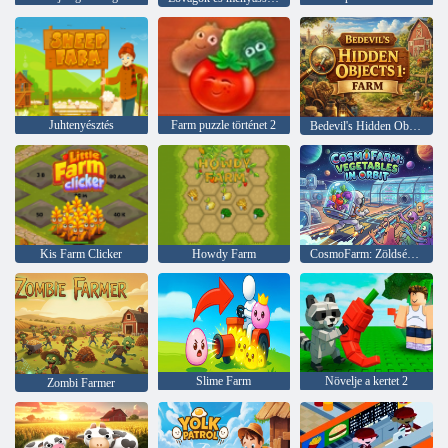
Juhtenyésztés
Farm puzzle történet 2
Bedevil's Hidden Objects 1: Farm
Kis Farm Clicker
Howdy Farm
CosmoFarm: Zöldségek pályán
Slime Farm
Növelje a kertet 2
Zombi Farmer