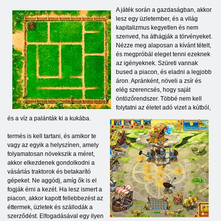
A játék során a gazdaságban, akkor
lesz egy üzletember, és a világ
kapitalizmus kegyetlen és nem
szenved, ha áthágják a törvényeket.
Nézze meg alaposan a kívánt tételt,
és megpróbál eleget tenni ezeknek
az igényeknek. Szüreti vannak
bused a piacon, és eladni a legjobb
áron. Apránként, növeli a zsír és
elég szerencsés, hogy saját
öntözőrendszer. Többé nem kell
folytatni az életet adó vizet a kútból,
és a víz a palánták ki a kukába.
termés is kell tartani, és amikor te
vagy az egyik a helyszínen, amely
folyamatosan növekszik a méret,
akkor elkezdenek gondolkodni a
vásárlás traktorok és betakarító
gépeket. Ne aggódj, amíg ők is el
fogják érni a kezét. Ha lesz ismert a
piacon, akkor kapott fellebbezést az
éttermek, üzletek és szállodák a
szerződést. Elfogadásával egy ilyen