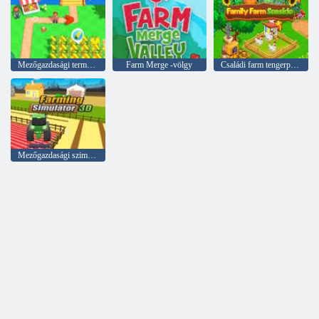
Mezőgazdasági termelők szigete
Farm Merge -völgy
Családi farm tengerparton
Mezőgazdasági szimulátor 3D