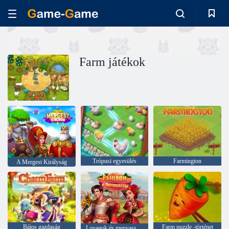
Farm játékok
Trópusi egyesülés
Farmington
A Mergest Királyság
Bájos gazdaság
Farm puzzle -történet
Lovagok és menyasszonyok