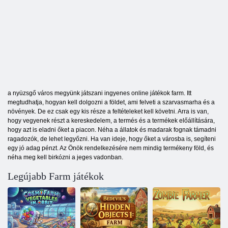
a nyüzsgő város megyünk játszani ingyenes online játékok farm. Itt
megtudhatja, hogyan kell dolgozni a földet, ami felveti a szarvasmarha és a
növények. De ez csak egy kis része a feltételeket kell követni. Arra is van,
hogy vegyenek részt a kereskedelem, a termés és a termékek előállítására,
hogy azt is eladni őket a piacon. Néha a állatok és madarak fognak támadni
ragadozók, de lehet legyőzni. Ha van ideje, hogy őket a városba is, segíteni
egy jó adag pénzt. Az Önök rendelkezésére nem mindig termékeny föld, és
néha meg kell birkózni a jeges vadonban.
Legújabb Farm játékok