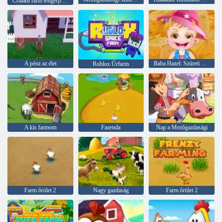
Családi farm tengerparton
A pénz az élet
Baba Hazel: Szüreti Fesztivál
Roblox Űrfarm
A kis farmom
Fazenda
Nap a Mezőgazdasági
Farm őrület 2
Nagy gazdaság
Farm őrület 2