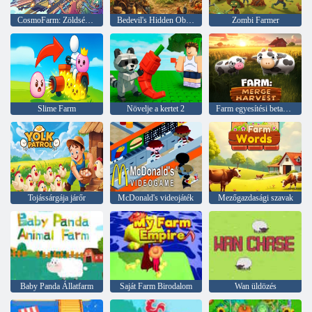
CosmoFarm: Zöldségek pályán
Bedevil's Hidden Objects 1: Farm
Zombi Farmer
Slime Farm
Növelje a kertet 2
Farm egyesítési betakarítás
Tojássárgája járőr
McDonald's videojáték
Mezőgazdasági szavak
Baby Panda Állatfarm
Saját Farm Birodalom
Wan üldözés