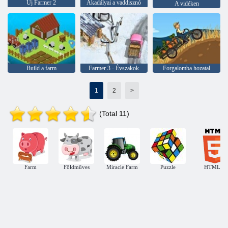
Új Farmer 2
Akadályai a vaddisznó
A vidéken
Build a farm
Farmer 3 - Évszakok
Forgalomba hozatal
1
2
>
(Total 11)
Farm
Földműves
Miracle Farm
Puzzle
HTML5