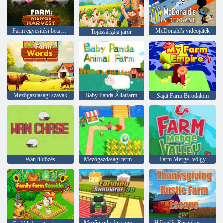
Farm egyesítési betakarítás
McDonald's videojáték
Tojássárgája járőr
Mezőgazdasági szavak
Baby Panda Állatfarm
Saját Farm Birodalom
Wan üldözés
Mezőgazdasági termelők szigete
Farm Merge -völgy
Mezőgazdasági szimulátor 3D
Hálaadás Rusztikus Farm Escape