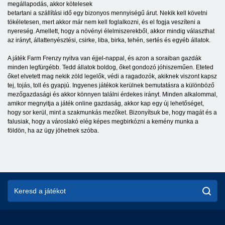
megállapodás, akkor kötelesek
betartani a szállítási idő egy bizonyos mennyiségű árut. Nekik kell követni
tökéletesen, mert akkor már nem kell foglalkozni, és el fogja veszíteni a
nyereség. Amellett, hogy a növényi élelmiszerekből, akkor mindig választhat
az irányt, állattenyésztési, csirke, liba, birka, tehén, sertés és egyéb állatok.
A játék Farm Frenzy nyitva van éjjel-nappal, és azon a soraiban gazdák
minden legfürgébb. Tedd állatok boldog, őket gondozó jóhiszeműen. Eteted
őket elvetett mag nekik zöld legelők, védi a ragadozók, akiknek viszont kapsz
tej, tojás, toll és gyapjú. Ingyenes játékok kerülnek bemutatásra a különböző
mezőgazdasági és akkor könnyen találni érdekes irányt. Minden alkalommal,
amikor megnyitja a játék online gazdaság, akkor kap egy új lehetőséget,
hogy sor kerül, mint a szakmunkás mezőket. Bizonyítsuk be, hogy magát és a
falusiak, hogy a városlakó elég képes megbirkózni a kemény munka a
földön, ha az ügy jöhetnek szóba.