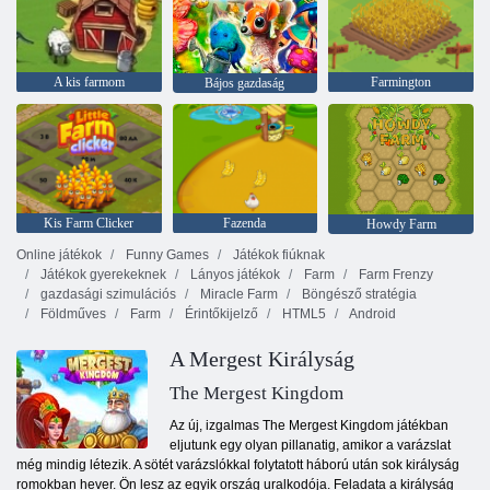
A kis farmom
Farmington
Bájos gazdaság
Kis Farm Clicker
Fazenda
Howdy Farm
Online játékok
Funny Games
Játékok fiúknak
Játékok gyerekeknek
Lányos játékok
Farm
Farm Frenzy
gazdasági szimulációs
Miracle Farm
Böngésző stratégia
Földműves
Farm
Érintőkijelző
HTML5
Android
A Mergest Királyság
The Mergest Kingdom
Az új, izgalmas The Mergest Kingdom játékban
eljutunk egy olyan pillanatig, amikor a varázslat
még mindig létezik. A sötét varázslókkal folytatott háború után sok királyság
romokban hever. Ön lesz az egyik ország uralkodója. Feladata a királyság