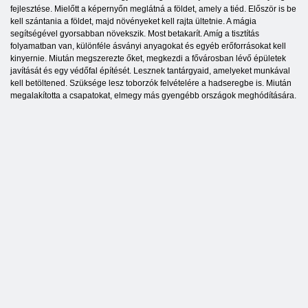
fejlesztése. Mielőtt a képernyőn meglátná a földet, amely a tiéd. Először is be
kell szántania a földet, majd növényeket kell rajta ültetnie. A mágia
segítségével gyorsabban növekszik. Most betakarít. Amíg a tisztítás
folyamatban van, különféle ásványi anyagokat és egyéb erőforrásokat kell
kinyernie. Miután megszerezte őket, megkezdi a fővárosban lévő épületek
javítását és egy védőfal építését. Lesznek tantárgyaid, amelyeket munkával
kell betöltened. Szüksége lesz toborzók felvételére a hadseregbe is. Miután
megalakította a csapatokat, elmegy más gyengébb országok meghódítására.