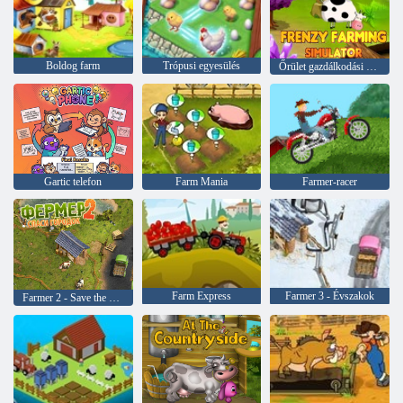
Boldog farm
Trópusi egyesülés
Őrület gazdálkodási szimulátor
Gartic telefon
Farm Mania
Farmer-racer
Farm Express
Farmer 3 - Évszakok
Farmer 2 - Save the Village