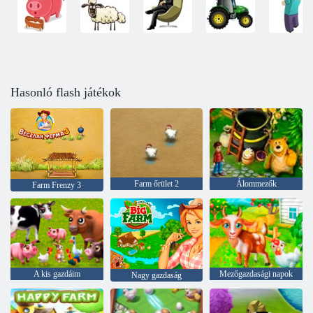
Hasonló flash játékok
Farm őrület 2
Álommezők
Farm Frenzy 3
A kis gazdáim
Mezőgazdasági napok
Nagy gazdaság