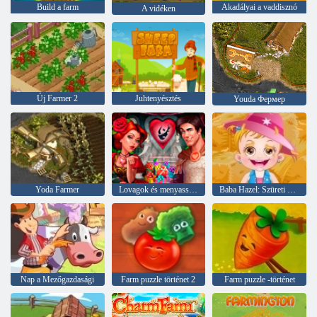
Build a farm
Akadályai a vaddisznó
A vidéken
Új Farmer 2
Juhtenyésztés
Youda Фермер
Yoda Farmer
Lovagok és menyasszonyok
Baba Hazel: Szüreti Fesztivál
Nap a Mezőgazdasági
Farm puzzle történet 2
Farm puzzle -történet