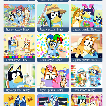
Jigsaw puzzle: Bluey hitelkártya
Jigsaw puzzle: Bluey Boldog Apák napja
Jigsaw puzzle: Bluey húsvéti öltözködési
Festőkönyv: Bluey Boldog Húsvét
Festőkönyv: Bohóc Bluey
Jigsaw puzzle: Bluey bálnafigyelés
Jigsaw puzzle: Bluey játékidő
Jigsaw puzzle: Bluey Hide & Seek
Festőkönyv: Bluey Camping