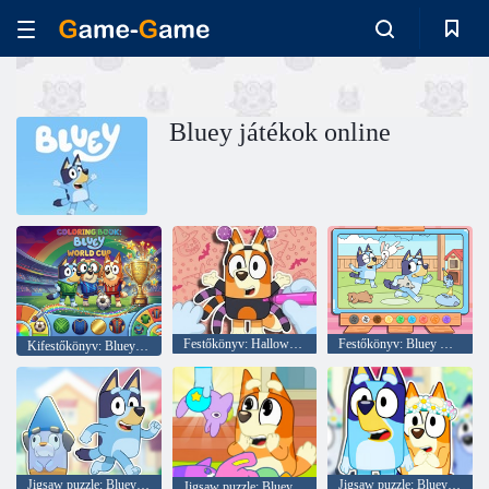
Bluey játékok online
Festőkönyv: Halloween Spooky Bingo & Bluey
Festőkönyv: Bluey & Bingo Chasing Play
Kifestőkönyv: Bluey World Cup
Jigsaw puzzle: Bluey & Bingo akadálypályája
Jigsaw puzzle: Bluey óvoda
Jigsaw puzzle: Bluey Toy Claw Machine