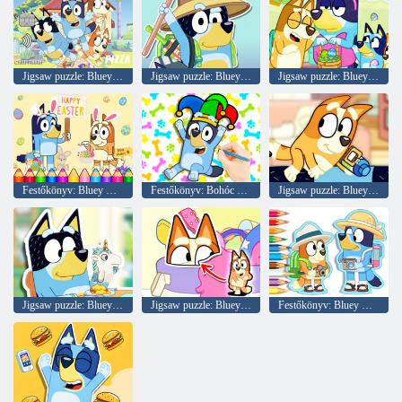
Jigsaw puzzle: Bluey hitelkártya
Jigsaw puzzle: Bluey Boldog Apák napja
Jigsaw puzzle: Bluey húsvéti öltözködési
Festőkönyv: Bluey Boldog Húsvét
Festőkönyv: Bohóc Bluey
Jigsaw puzzle: Bluey bálnafigyelés
Jigsaw puzzle: Bluey játékidő
Jigsaw puzzle: Bluey Hide & Seek
Festőkönyv: Bluey Camping