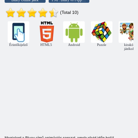
Bluey Online játék
FNF: Bluey vs Peppa Pig
(Total 10)
Érintőkijelző
HTML5
Android
Puzzle
kirakós
játékok