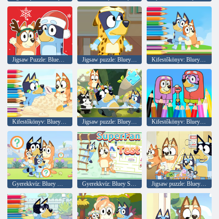
Jigsaw Puzzle: Bluey karácsonyi ajándék
Jigsaw puzzle: Bluey Aranyos Onsies
Kifestőkönyv: Bluey and Bingo Holiday
Kifestőkönyv: Bluey on The Beach
Jigsaw puzzle: Bluey Pool Spa
Kifestőkönyv: Bluey Flossing Grannies
Gyerekkvíz: Bluey Mega Quiz
Gyerekkvíz: Bluey Superfan Test
Jigsaw puzzle: Bluey Shopping Day