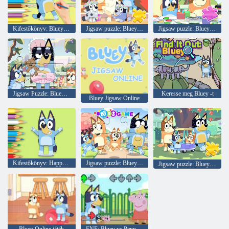
Kifestőkönyv: Bluey és Bingo
Jigsaw puzzle: Bluey Sweet Portré
Jigsaw puzzle: Bluey család színező napja
Jigsaw Puzzle: Bluey játékidő
Keresse meg Bluey -t
Bluey Jigsaw Online
Kifestőkönyv: Happy Bluey
Jigsaw puzzle: Bluey Family Fun
Jigsaw puzzle: Bluey család