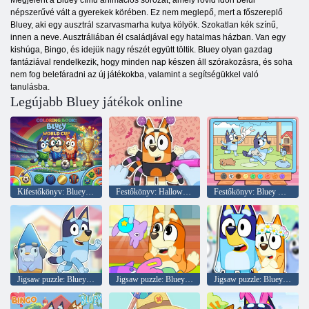
Megjelent a Bluey című animációs sorozat, amely rövid időn belül
népszerűvé vált a gyerekek körében. Ez nem meglepő, mert a főszereplő
Bluey, aki egy ausztrál szarvasmarha kutya kölyök. Szokatlan kék színű,
innen a neve. Ausztráliában él családjával egy hatalmas házban. Van egy
kishúga, Bingo, és idejük nagy részét együtt töltik. Bluey olyan gazdag
fantáziával rendelkezik, hogy minden nap készen áll szórakozásra, és soha
nem fog belefáradni az új játékokba, valamint a segítségükkel való
tanulásba.
Legújabb Bluey játékok online
Kifestőkönyv: Bluey World Cup
Festőkönyv: Halloween Spooky Bingo & Bluey
Festőkönyv: Bluey & Bingo Chasing Play
Jigsaw puzzle: Bluey & Bingo akadálypályája
Jigsaw puzzle: Bluey Toy Claw Machine
Jigsaw puzzle: Bluey óvoda