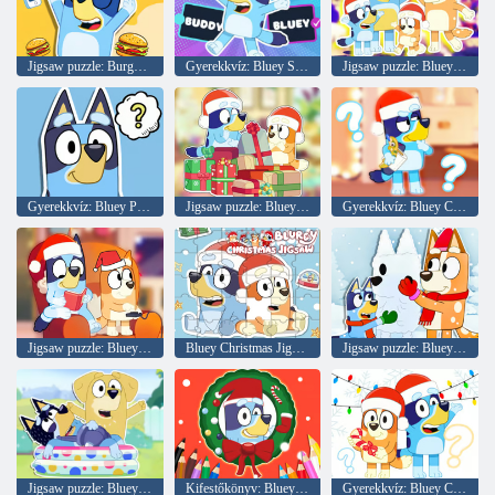
Jigsaw puzzle: Burger Dog Bluey
Gyerekkvíz: Bluey Super Fan kvíz
Jigsaw puzzle: Bluey család karácsonyi estje
Gyerekkvíz: Bluey Plot Trivia
Jigsaw puzzle: Bluey Christmas Unboxing
Gyerekkvíz: Bluey Christmas Fandom
Jigsaw puzzle: Bluey karácsonyi party
Bluey Christmas Jigsaw
Jigsaw puzzle: Bluey karácsonyi hóember
Jigsaw puzzle: Bluey apa baby
Kifestőkönyv: Bluey Mikulás
Gyerekkvíz: Bluey Christmas Quiz