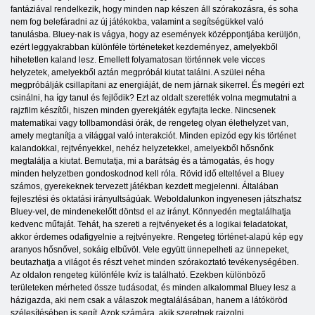
fantáziával rendelkezik, hogy minden nap készen áll szórakozásra, és soha
nem fog belefáradni az új játékokba, valamint a segítségükkel való
tanulásba. Bluey-nak is vágya, hogy az események középpontjába kerüljön,
ezért leggyakrabban különféle történeteket kezdeményez, amelyekből
hihetetlen kaland lesz. Emellett folyamatosan történnek vele vicces
helyzetek, amelyekből aztán megpróbál kiutat találni. A szülei néha
megpróbálják csillapítani az energiáját, de nem járnak sikerrel. És megéri ezt
csinálni, ha így tanul és fejlődik? Ezt az oldalt szerették volna megmutatni a
rajzfilm készítői, hiszen minden gyerekjáték egyfajta lecke. Nincsenek
matematikai vagy tollbamondási órák, de rengeteg olyan élethelyzet van,
amely megtanítja a világgal való interakciót. Minden epizód egy kis történet
kalandokkal, rejtvényekkel, nehéz helyzetekkel, amelyekből hősnőnk
megtalálja a kiutat. Bemutatja, mi a barátság és a támogatás, és hogy
minden helyzetben gondoskodnod kell róla. Rövid idő elteltével a Bluey
számos, gyerekeknek tervezett játékban kezdett megjelenni. Általában
fejlesztési és oktatási irányultságúak. Weboldalunkon ingyenesen játszhatsz
Bluey-vel, de mindenekelőtt döntsd el az irányt. Könnyedén megtalálhatja
kedvenc műfaját. Tehát, ha szereti a rejtvényeket és a logikai feladatokat,
akkor érdemes odafigyelnie a rejtvényekre. Rengeteg történet-alapú kép egy
aranyos hősnővel, sokáig elbűvöl. Vele együtt ünnepelheti az ünnepeket,
beutazhatja a világot és részt vehet minden szórakoztató tevékenységében.
Az oldalon rengeteg különféle kvíz is található. Ezekben különböző
területeken mérheted össze tudásodat, és minden alkalommal Bluey lesz a
házigazda, aki nem csak a válaszok megtalálásában, hanem a látóköröd
szélesítésében is segít. Azok számára, akik szeretnek rajzolni,