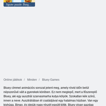
Jigsaw puzzle: Burger Dog Bluey
Online játékok
Minden
Bluey Games
Bluey címmel animációs sorozat jelent meg, amely rövid időn belül
népszerűvé vált a gyerekek körében. Ez nem meglepő, mert a főszereplő
Bluey, aki egy ausztrál szarvasmarha kutya kölyök. Szokatlan kék színű,
innen a neve. Ausztráliában él családjával egy hatalmas házban. Van egy
kishúga, Bingo, és idejük nagy részét együtt töltik. Bluey olyan gazdag