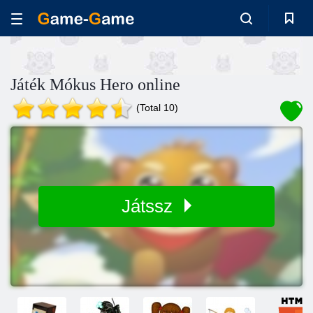
Játék Mókus Hero online
(Total 10)
Játssz